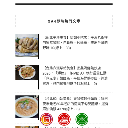
GA4即時熱門文章
【新北平溪美食】怡如小吃店：平溪老街裡
的家常餐館，白斬雞、炒珠蔥，吃出台灣的
野味 10(線上：33)
【台北六張犁站美食】品鱻海鮮熱炒店
2026：「輝達」（NVIDIA）執行長黃仁勳
「兆元宴」韓國版，平價海鮮熱炒店，經濟
實惠，熱門聚餐地點 7413(線上：9)
【台北松山站美食】東發號蚵仔麵線：饒河
夜市元老80年老店的清爽不勾芡麵線，還有
麻油油飯 4378(線上：8)