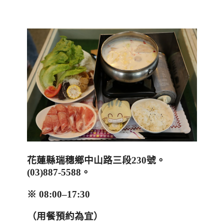
花蓮縣瑞穗鄉中山路三段
230
號
。
(
03)887-5588
。
※
08:00–17:30
（用餐預約為宜）