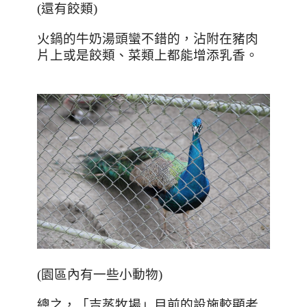
(還有餃類)
火鍋的牛奶湯頭蠻不錯的，沾附在豬肉
片上或是餃類、菜類上都能增添乳香。
(園區內有一些小動物)
總之，「吉蒸牧場」目前的設施較顯老