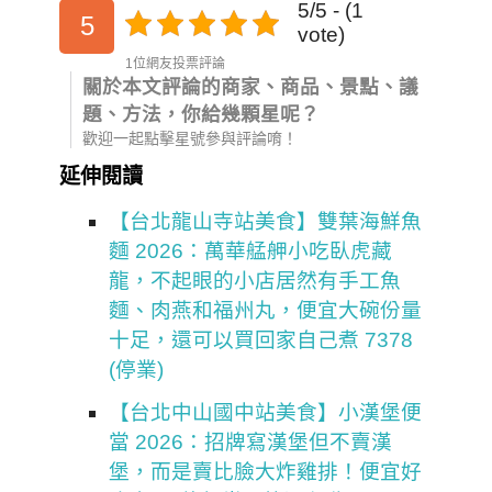
5/5 - (1
5
vote)
1位網友投票評論
關於本文評論的商家、商品、景點、議
題、方法，你給幾顆星呢？
歡迎一起點擊星號參與評論唷！
延伸閱讀
【台北龍山寺站美食】雙葉海鮮魚
麵 2026：萬華艋舺小吃臥虎藏
龍，不起眼的小店居然有手工魚
麵、肉燕和福州丸，便宜大碗份量
十足，還可以買回家自己煮 7378
(停業)
【台北中山國中站美食】小漢堡便
當 2026：招牌寫漢堡但不賣漢
堡，而是賣比臉大炸雞排！便宜好