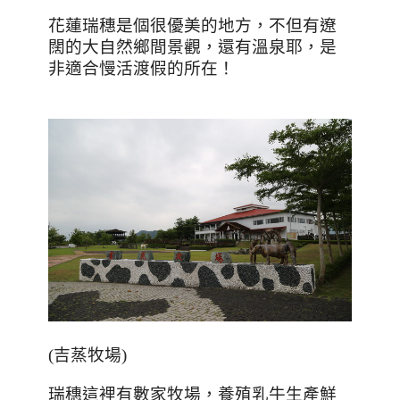
花蓮瑞穗是個很優美的地方，不但有遼
闊的大自然鄉間景觀，還有溫泉耶，是
非適合慢活渡假的所在！
(吉蒸牧場)
瑞穗這裡有數家牧場，養殖乳牛生產鮮