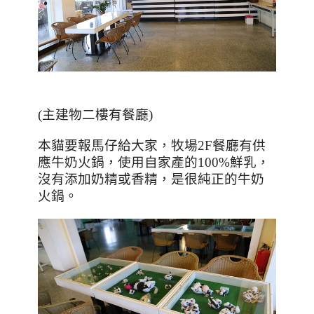
(主建物二樓有餐廳)
本貓要報馬仔給大家，牧場
2F
餐廳有供
應牛奶火鍋，使用自家產的
100%
鮮乳，
沒有添加奶精或香精，是很純正的牛奶
火鍋。