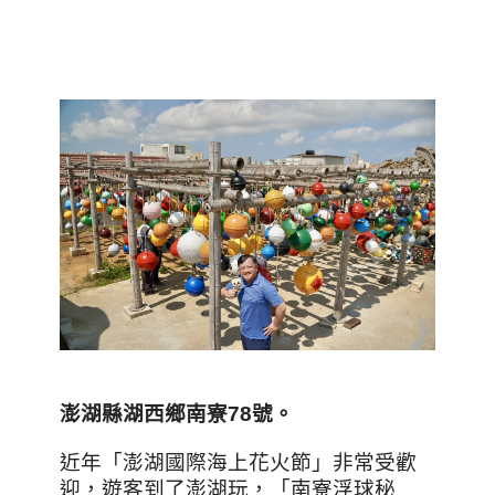
澎湖縣湖西鄉南寮78
號
。
近年「澎湖國際海上花火節」非常受歡
迎，遊客到了澎湖玩，「南寮浮球秘