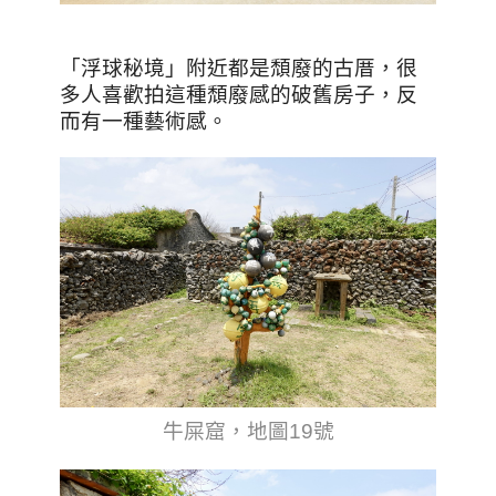
「浮球秘境」附近都是頹廢的古厝，很
多人喜歡拍這種頹廢感的破舊房子，反
而有一種藝術感。
牛屎窟，地圖19號