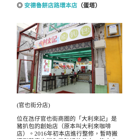
◎
安德魯餅店路環本店
（蛋塔）
(
官也街分店
)
位在氹仔官也街商圈的「大利來記」是
豬扒包的創始店（原本叫大利來咖啡
店）。
2016
年初本店進行整修，暫時搬