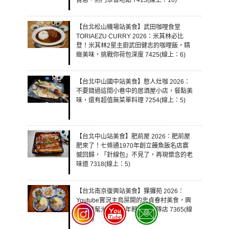
【台北松山機場站美食】武田咖哩食堂
TORIAEZU CURRY 2026：米其林必比
登！米其林2星主廚武田健志的咖哩飯，精
緻美味，挑戰你荷包深度 7425(線上：6)
【台北中山國中站美食】憨人灶咖 2026：
不要錯過這間小巷中的居酒屋小店，餐點美
味，還有超值無菜單料理 7254(線上：5)
【台北中山站美食】肥前屋 2026：肥前屋
肥來了！七條通1970年創立饅魚飯名店震
憾回歸，「針線包」不見了，再現懷念的老
味道 7318(線上：5)
【台北南京復興站美食】猓玀苑 2026：
Youtube實況主鳥屎開的忠貞眷村美食，興
安街時髦米干店，年輕人的排隊店 7365(線
上：5)