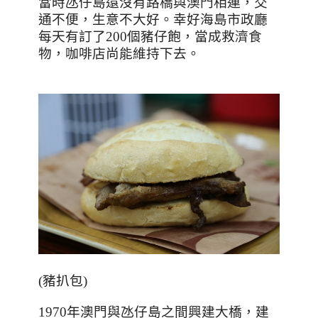
當時氹仔島還沒有路橋與澳門相連，交
通不便，生意不大好。幸好海島市政廳
每天有訂了
200
個豬仔飽，當成救濟食
物，咖啡店尚能維持下去。
(
豬扒包
)
1970
年澳門與氹仔島之間興建大橋，建