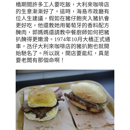
橋期間許多工人要吃飯，大利來咖啡店
的生意漸漸好了。這時，海島市政廳有
位人生建議，假如在豬仔飽夾入豬扒會
更好吃，他還教她用葡萄牙的香料配方
醃肉，郭媽媽還請教中餐廚師如何把豬
扒醃得更嫩滑。
1974
年
10
月大橋正式通
車，氹仔大利來咖啡店的豬扒飽也就開
始馳名了。所以說，開店要能紅，真是
要老闆有那個命啊！