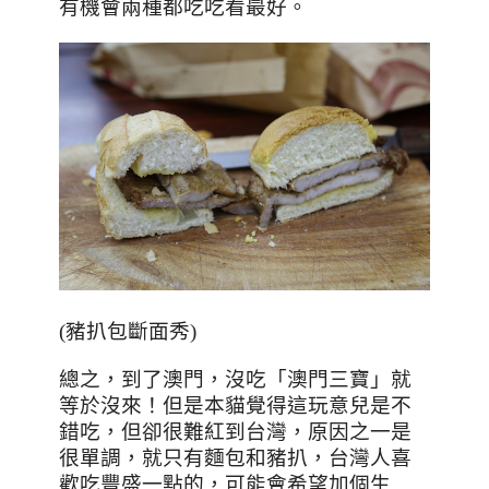
有機會兩種都吃吃看最好。
(
豬扒包斷面秀
)
總之，到了澳門，沒吃「澳門三寶」就
等於沒來！但是本貓覺得這玩意兒是不
錯吃，但卻很難紅到台灣，原因之一是
很單調，就只有麵包和豬扒，台灣人喜
歡吃豐盛一點的，可能會希望加個生