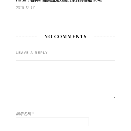
2018-12-17
NO COMMENTS
LEAVE A REPLY
顯示名稱
*