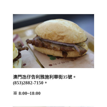
澳門氹仔告利雅施利華街
35
號。
(
853)2882-7150
。
※
8:00~18:00