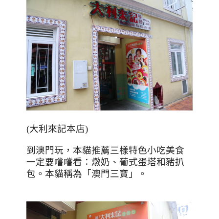
(
大利來記本店
)
到澳門玩，本貓推薦三樣特色小吃美食
一定要嚐嚐看：燉奶、葡式蛋塔和豬扒
包。本貓稱為「澳門三寶」。