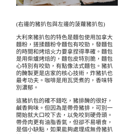
(
右邊的豬扒包與左邊的菠蘿豬扒包
)
大利來豬扒包的特色是麵包使用加拿大
麵粉，搓揉麵粉令麵包有咬勁，發麵包
的時間和烤焙火力要拿捏得準確。麵包
是用柴爐烤焙的，麵包皮特別脆，麵包
心特別有咬勁，有點像法式麵包。豬扒
的醃製更是店家的核心技術，炸豬扒也
最考功夫。咖啡是用瓦煲煮的，香味特
別濃郁。
這豬扒包的確不錯吃，豬排醃的很好，
鹹香夠味。但因為是帶骨豬排，可別一
開始就大口咬下去，以免咬到硬骨頭。
帶骨肉更有油脂香氣，但卻不易嚼食，
是個小缺點，如果能夠處理成無骨豬扒