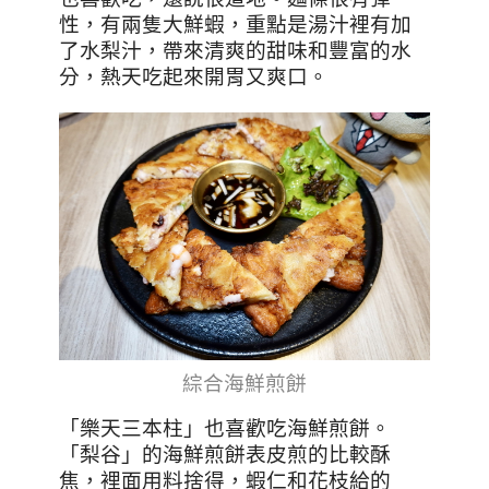
性，有兩隻大鮮蝦，重點是湯汁裡有加
了水梨汁，帶來清爽的甜味和豐富的水
分，熱天吃起來開胃又爽口。
綜合海鮮煎餅
「樂天三本柱」也喜歡吃海鮮煎餅。
「梨谷」的海鮮煎餅表皮煎的比較酥
焦，裡面用料捨得，蝦仁和花枝給的