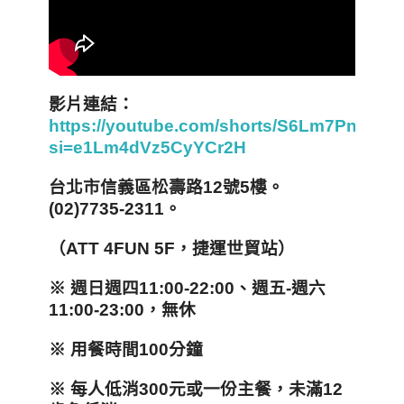
影片連結：
https://youtube.com/shorts/S6Lm7PnYCV
si=e1Lm4dVz5CyYCr2H
台北市信義區松壽路12
號5
樓
。
(02)7735-2311
。
（ATT 4FUN 5F，捷運世貿站）
※
週日週四11:00-22:00
、週五-
週六
11:00-23:00
，
無休
※
用餐時間100
分鐘
※
每人低消300
元或一份主餐
，
未滿12