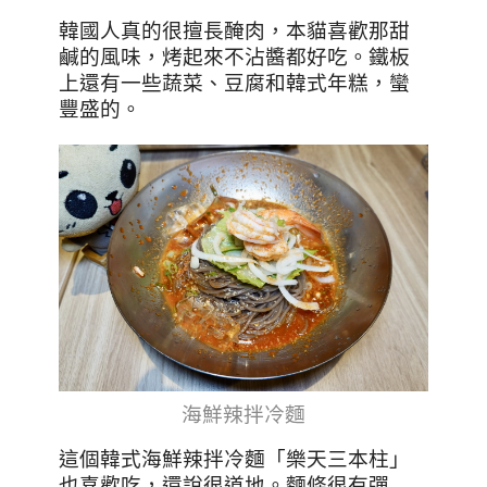
韓國人真的很擅長醃肉，本貓喜歡那甜
鹹的風味，烤起來不沾醬都好吃。鐵板
上還有一些蔬菜、豆腐和韓式年糕，蠻
豐盛的。
海鮮辣拌冷麵
這個韓式海鮮辣拌冷麵「樂天三本柱」
也喜歡吃，還說很道地。麵條很有彈