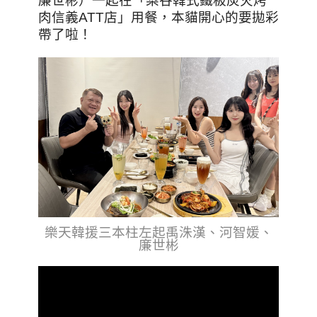
廉世彬）一起在「梨谷韓式鐵板炭火烤
肉信義ATT店」用餐，本貓開心的要拋彩
帶了啦！
樂天韓援三本柱左起禹洙漢、河智媛、
廉世彬