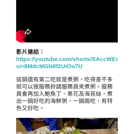
影片連結：
https://youtube.com/shorts/SAccWEoGllQ
si=8MdcMGN8f2UtOo7U
這鍋還有第二吃就是煮粥，吃得差不多
就可以按服務鈴請服務員來煮粥。服務
員會再加入鮑魚丁、蔥花及海苔絲，煮
出一鍋好吃的海鮮粥，一鍋兩吃，有特
色又好吃。