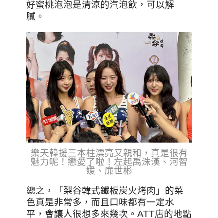
好蜜桃泡泡是清涼的汽泡飲，可以解
膩。
樂天韓援三本柱漂亮又親和，真是很有
魅力呢！戀愛了啦！左起禹洙漢、河智
媛、廉世彬
總之，「梨谷韓式鐵板炭火烤肉」的菜
色真是非常多，而且口味都有一定水
平，會讓人很想多來幾次。ATT店的地點