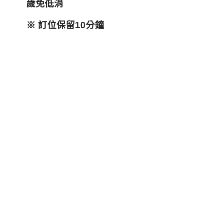
歲免低消
※
訂位保留10
分鐘