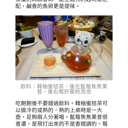
配，鹹香的魚卵更是提味。
飲料：韓柚蜜桔茶、後左藍莓焦焦果
昔、後右莓好蜜桃泡泡
吃飽飽後不要錯過飲料。韓柚蜜桔茶可
以做冷的或熱的，熱的上桌時是一大
壺，足夠兩人分著喝。藍莓焦焦果昔很
香濃，是現打出來的不是香精調的。莓