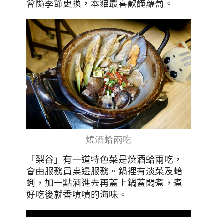
會隨季節更換，本貓最喜歡醃蘿蔔。
燒酒蛤兩吃
「梨谷」有一道特色菜是燒酒蛤兩吃，
會由服務員桌邊服務。鍋裡有淡菜及蛤
蜊，加一點酒進去再蓋上鍋蓋悶煮，煮
好吃後就香噴噴的海味。