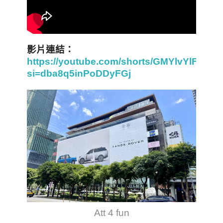
影片連結：
https://youtube.com/shorts/GMYlvYlFERQ
si=dba8q5inPoDDyFGj
Att 4 fun