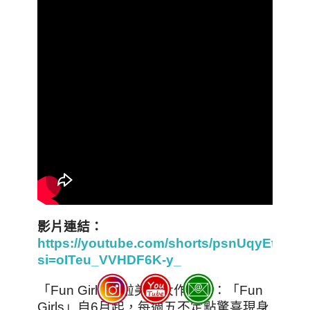
影片連結：
https://youtube.com/shorts/psnUqyEtcy8?
si=oITeu_VVHDF6K-y_
「Fun Girls 啦啦美食大作戰」：「Fun
Girls」自6月起，每週五不定點驚喜現身