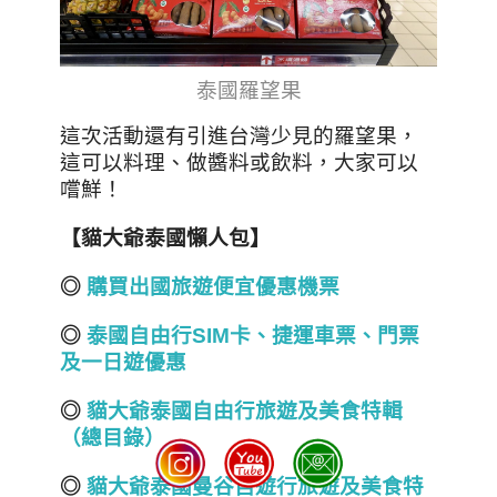
泰國羅望果
這次活動還有引進台灣少見的羅望果，
這可以料理、做醬料或飲料，大家可以
嚐鮮！
【貓大爺泰國懶人包】
◎
購買出國旅遊便宜優惠機票
◎
泰國自由行SIM
卡、捷運車票、門票
及一日遊優惠
◎
貓大爺泰國自由行旅遊及美食特
輯
（總目錄）
◎
貓大爺泰國曼谷自遊行旅遊及美食特