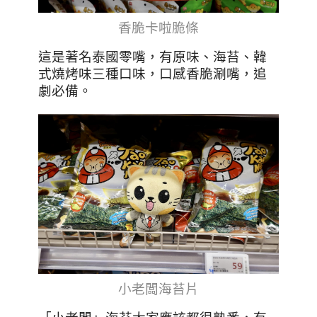
香脆卡啦脆條
這是著名泰國零嘴，有原味、海苔、韓
式燒烤味三種口味，口感香脆涮嘴，追
劇必備。
小老闆海苔片