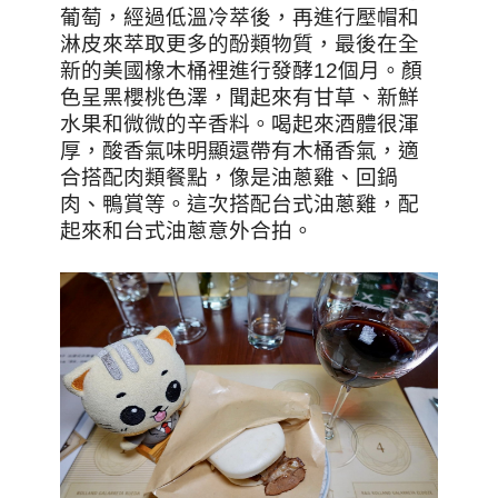
葡萄，經過低溫冷萃後，再進行壓帽和
淋皮來萃取更多的酚類物質，最後在全
新的美國橡木桶裡進行發酵12個月。顏
色呈黑櫻桃色澤，聞起來有甘草、新鮮
水果和微微的辛香料。喝起來酒體很渾
厚，酸香氣味明顯還帶有木桶香氣，適
合搭配肉類餐點，像是油蔥雞、回鍋
肉、鴨賞等。這次搭配台式油蔥雞，配
起來和台式油蔥意外合拍。