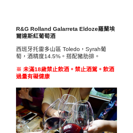
R&G Rolland Galarreta Eldoze
羅蘭埃
爾達斯紅葡萄酒
西班牙托雷多山區 Toledo，Syrah葡
萄，酒精度14.5%。搭配豬肋排。
※
未滿18
歲禁止飲酒。禁止酒駕。飲酒
過量有礙健康