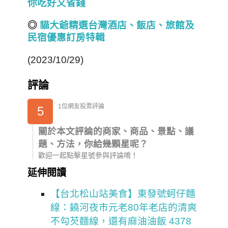
你吃好又省錢
◎
貓大爺精選台灣酒店
、飯店、旅館
及
民宿
優惠訂房
特輯
(2023/10/29)
評論
1位網友投票評論
5
關於本文評論的商家、商品、景點、議
題、方法，你給幾顆星呢？
歡迎一起點擊星號參與評論唷！
延伸閱讀
【台北松山站美食】東發號蚵仔麵
線：饒河夜市元老80年老店的清爽
不勾芡麵線，還有麻油油飯 4378