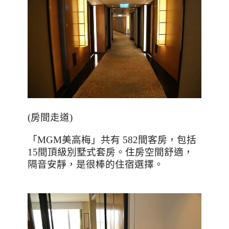
(
房間走道
)
「
MGM
美高梅」共有
582
間客房，包括
15
間頂級別墅式套房。住房空間舒適，
隔音安靜，是很棒的住宿選擇。