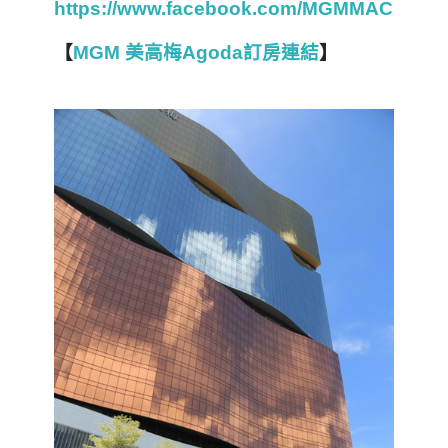
https://www.facebook.com/MGMMACAU
【
MGM
美高梅Agoda
訂房連結
】