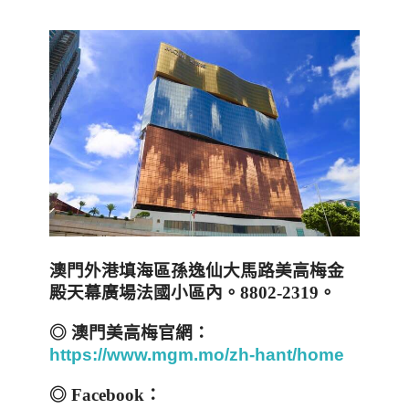
澳門外港填海區孫逸仙大馬路美高梅金
殿天幕廣場法國小區內。
8802-2319
。
◎
澳門美高梅官網：
https://www.mgm.mo/zh-hant/home
◎
Facebook
：