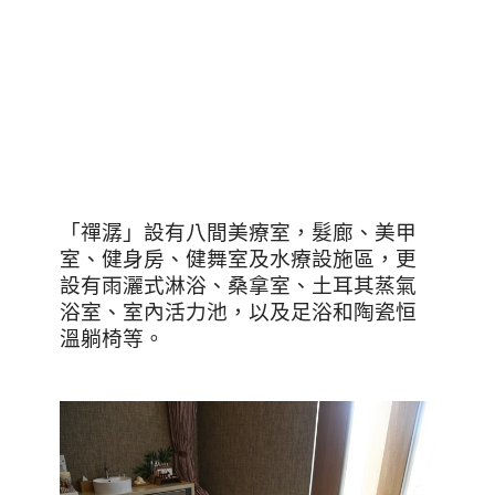
「禪潺」設有八間美療室，髮廊、美甲
室、健身房、健舞室及水療設施區，更
設有雨灑式淋浴、桑拿室、土耳其蒸氣
浴室、室內活力池，以及足浴和陶瓷恒
溫躺椅等。