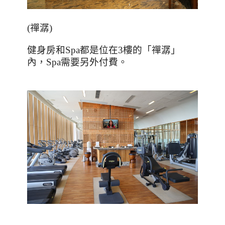
(
禪潺
)
健身房和
Spa
都是位在
3
樓的「禪潺」
內，
Spa
需要另外付費。