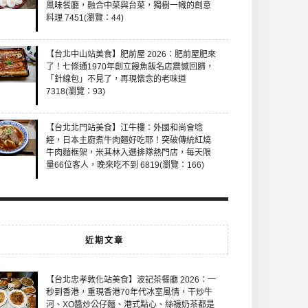
風味餐廳，融合中菜與台菜，獨樹一幟的創意
料理 7451(瀏覽：44)
【台北中山站美食】肥前屋 2026：肥前屋肥來
了！七條通1970年創立饅魚飯名店震憾回歸，
「針線包」不見了，再現懷念的老味道
7318(瀏覽：93)
【台北北門站美食】江牛樓：外國和尚會唸
經，日本主廚煮牛肉麵好吃耶！突破傳統紅燒
牛肉麵框架，米其林入選排隊熱門店，每天限
量66位客人，晚來吃不到 6819(瀏覽：166)
近期文章
【台北忠孝敦化站美食】波記茶餐廳 2026：一
秒到香港，重現香港70年代冰室風情，干炒牛
河、XO醬炒公仔麵、港式點心、絲襪奶茶都是