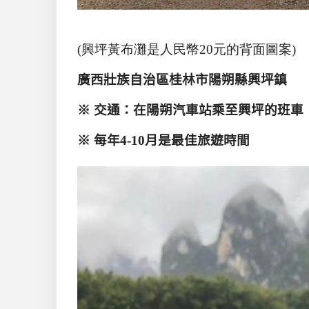
(興坪黃布灘是人民幣20元的背面圖案)
廣西壯族自治區桂林市陽朔縣興坪鎮
※ 交通：在陽朔汽車站乘至興坪的班車
※ 每年
4-10
月是最佳旅遊時間