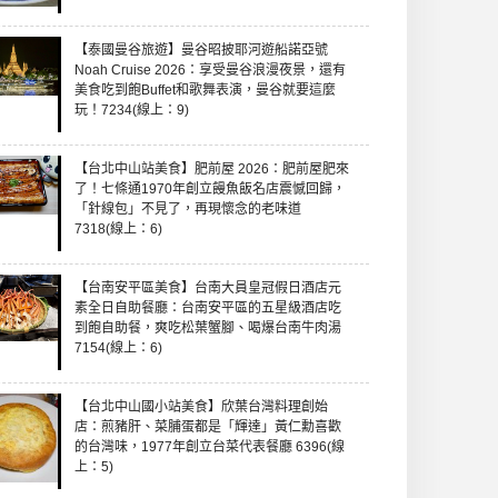
【泰國曼谷旅遊】曼谷昭披耶河遊船諾亞號
Noah Cruise 2026：享受曼谷浪漫夜景，還有
美食吃到飽Buffet和歌舞表演，曼谷就要這麼
玩！7234(線上：9)
【台北中山站美食】肥前屋 2026：肥前屋肥來
了！七條通1970年創立饅魚飯名店震憾回歸，
「針線包」不見了，再現懷念的老味道
7318(線上：6)
【台南安平區美食】台南大員皇冠假日酒店元
素全日自助餐廳：台南安平區的五星級酒店吃
到飽自助餐，爽吃松葉蟹腳、喝爆台南牛肉湯
7154(線上：6)
【台北中山國小站美食】欣葉台灣料理創始
店：煎豬肝、菜脯蛋都是「輝達」黃仁勳喜歡
的台灣味，1977年創立台菜代表餐廳 6396(線
上：5)