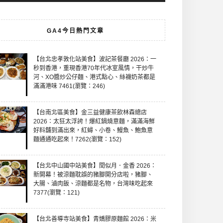
GA4今日熱門文章
【台北忠孝敦化站美食】波記茶餐廳 2026：一
秒到香港，重現香港70年代冰室風情，干炒牛
河、XO醬炒公仔麵、港式點心、絲襪奶茶都是
滿滿港味 7461(瀏覽：246)
【台南北區美食】金三益健康茶飲林森總店
2026：太狂太浮誇！爆紅鍋燒意麵，滿滿海鮮
好料舖到滿出來，紅蟳、小卷、鰻魚、鮑魚意
麵通通吃起來！7262(瀏覽：152)
【台北中山國中站美食】閏似月．金香 2026：
新開幕！被涼麵耽誤的豬腳開分店啦，豬腳、
大腸、滷肉飯、涼麵都是名物，台灣味吃起來
7377(瀏覽：121)
【台北善導寺站美食】青嬌膠原麵館 2026：米