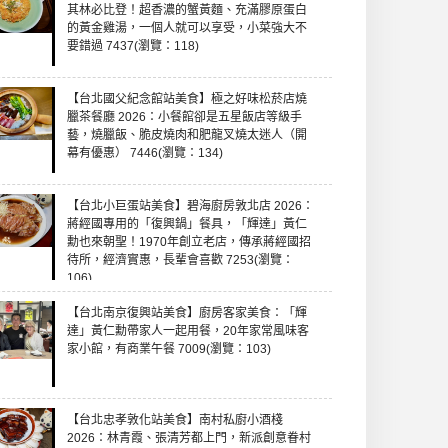
其林必比登！超香濃的蟹黃麵、充滿膠原蛋白
的黃金雞湯，一個人就可以享受，小菜強大不
要錯過 7437(瀏覽：118)
【台北國父紀念館站美食】極之好味松菸店燒
臘茶餐廳 2026：小餐館卻是五星飯店等級手
藝，燒臘飯、脆皮燒肉和肥龍叉燒太迷人（開
幕有優惠） 7446(瀏覽：134)
【台北小巨蛋站美食】碧海廚房敦北店 2026：
蔣經國專用的「復興鍋」餐具，「輝達」黃仁
勳也來朝聖！1970年創立老店，傳承蔣經國招
待所，經濟實惠，長輩會喜歡 7253(瀏覽：
106)
【台北南京復興站美食】廚房客家美食：「輝
達」黃仁勳帶家人一起用餐，20年家常風味客
家小館，有商業午餐 7009(瀏覽：103)
【台北忠孝敦化站美食】南村私廚小酒棧
2026：林青霞、張清芳都上門，新派創意眷村