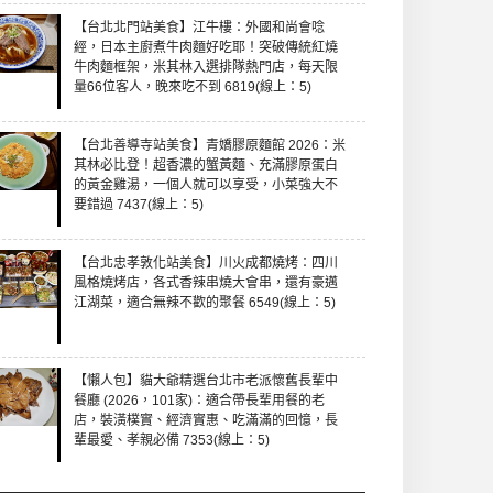
【台北北門站美食】江牛樓：外國和尚會唸
經，日本主廚煮牛肉麵好吃耶！突破傳統紅燒
牛肉麵框架，米其林入選排隊熱門店，每天限
量66位客人，晚來吃不到 6819(線上：5)
【台北善導寺站美食】青嬌膠原麵館 2026：米
其林必比登！超香濃的蟹黃麵、充滿膠原蛋白
的黃金雞湯，一個人就可以享受，小菜強大不
要錯過 7437(線上：5)
【台北忠孝敦化站美食】川火成都燒烤：四川
風格燒烤店，各式香辣串燒大會串，還有豪邁
江湖菜，適合無辣不歡的聚餐 6549(線上：5)
【懶人包】貓大爺精選台北市老派懷舊長輩中
餐廳 (2026，101家)：適合帶長輩用餐的老
店，裝潢樸實、經濟實惠、吃滿滿的回憶，長
輩最愛、孝親必備 7353(線上：5)