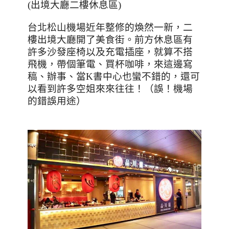
(
出境大廳二樓休息區
)
台北松山機場近年整修的煥然一新，二
樓出境大廳開了美食街。前方休息區有
許多沙發座椅以及充電插座，就算不搭
飛機，帶個筆電、買杯咖啡，來這邊寫
稿、辦事、當K書中心也蠻不錯的，還可
以看到許多空姐來來往往！（誤！機場
的錯誤用途）