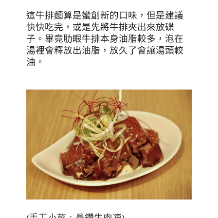
這牛排麵算是蠻創新的口味，但是建議
快快吃完，或是先將牛排夾出來放碟
子。畢竟肋眼牛排本身油脂較多，泡在
湯裡會釋放出油脂，放久了會讓湯頭較
油。
(手工小菜：
晶鑽牛肉凍
)