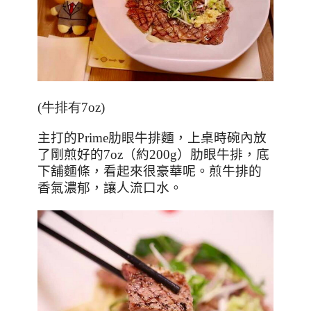
(牛排有7oz)
主打的
Prime
肋眼牛排麵，上桌時碗內放
了剛煎好的
7oz
（約
200g
）肋眼牛排，底
下舖麵條，看起來很豪華呢。煎牛排的
香氣濃郁，讓人流口水。