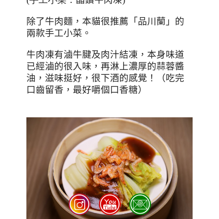
除了牛肉麵，本貓很推薦「品川蘭」的
兩款手工小菜。
牛肉凍有滷牛腱及肉汁結凍，本身味道
已經滷的很入味，再淋上濃厚的蒜蓉醬
油，滋味挺好，很下酒的感覺！（吃完
口齒留香，最好嚼個口香糖）