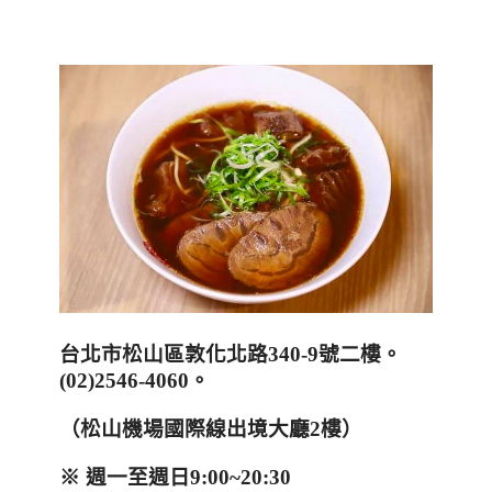
台北市松山區敦化北路
340-9
號二樓。
(02)2546-4060
。
（松山機場國際線出境大廳
2
樓）
※ 週
一至週日
9:00~20:30