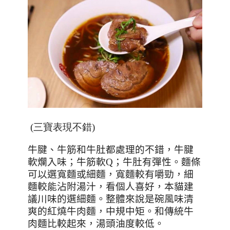
(三寶表現不錯)
牛腱、牛筋和牛肚都處理的不錯，牛腱
軟爛入味；牛筋軟
Q
；牛肚有彈性。麵條
可以選寬麵或細麵，寬麵較有嚼勁，細
麵較能沾附湯汁，看個人喜好，本貓建
議川味的選細麵。整體來說是碗風味清
爽的紅燒牛肉麵，中規中矩。和傳統牛
肉麵比較起來，
湯頭油度較低
。