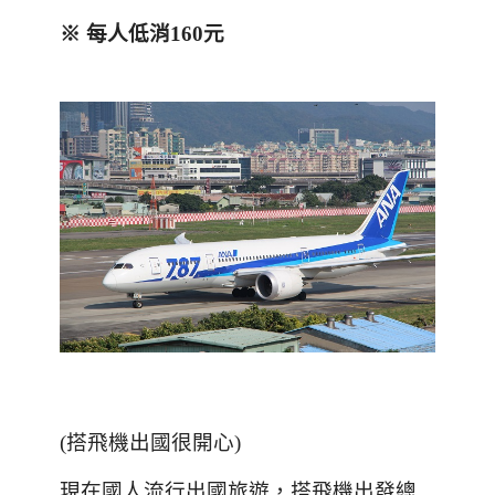
※
每人低消
160
元
(
搭飛機出國很開心
)
現在國人流行出國旅遊，搭飛機出發總