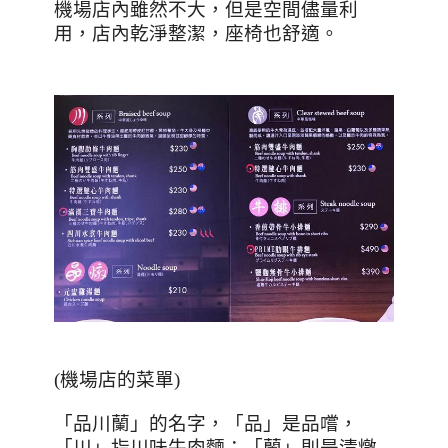
機場店內雖然不大，但是空間儘量利
用，店內乾淨整潔，座椅也舒適。
(機場店的菜單)
「品川蘭」的名字，「品」是品嚐，
「川」指川味牛肉麵；「蘭」則是清燉