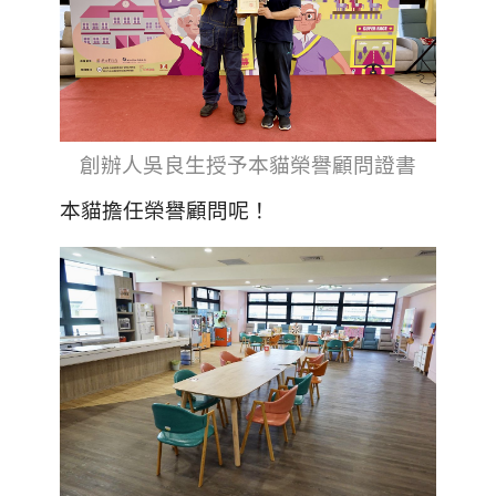
創辦人吳良生授予本貓榮譽顧問證書
本貓擔任榮譽顧問呢！