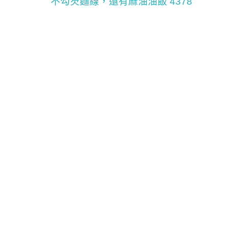
不勾芡麵線，還有麻油油飯 4378