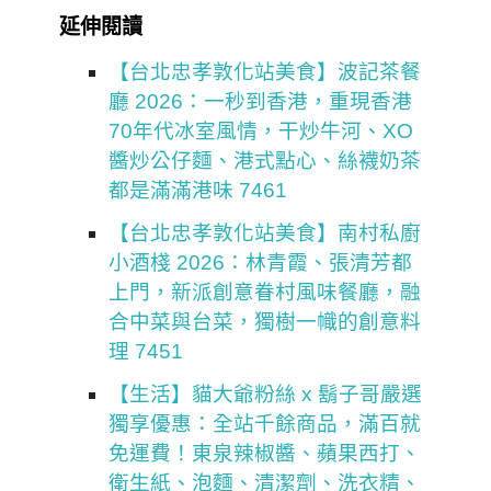
延伸閱讀
【台北忠孝敦化站美食】波記茶餐
廳 2026：一秒到香港，重現香港
70年代冰室風情，干炒牛河、XO
醬炒公仔麵、港式點心、絲襪奶茶
都是滿滿港味 7461
【台北忠孝敦化站美食】南村私廚
小酒棧 2026：林青霞、張清芳都
上門，新派創意眷村風味餐廳，融
合中菜與台菜，獨樹一幟的創意料
理 7451
【生活】貓大爺粉絲 x 鬍子哥嚴選
獨享優惠：全站千餘商品，滿百就
免運費！東泉辣椒醬、蘋果西打、
衛生紙、泡麵、清潔劑、洗衣精、