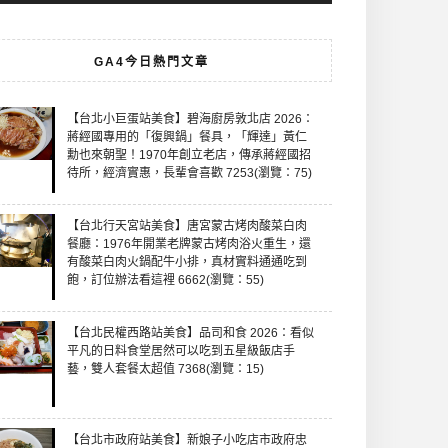
GA4今日熱門文章
【台北小巨蛋站美食】碧海廚房敦北店 2026：
蔣經國專用的「復興鍋」餐具，「輝達」黃仁
勳也來朝聖！1970年創立老店，傳承蔣經國招
待所，經濟實惠，長輩會喜歡 7253(瀏覽：75)
【台北行天宮站美食】唐宮蒙古烤肉酸菜白肉
餐廳：1976年開業老牌蒙古烤肉浴火重生，還
有酸菜白肉火鍋配牛小排，真材實料通通吃到
飽，訂位辦法看這裡 6662(瀏覽：55)
【台北民權西路站美食】品司和食 2026：看似
平凡的日料食堂居然可以吃到五星級飯店手
藝，雙人套餐太超值 7368(瀏覽：15)
【台北市政府站美食】新娘子小吃店市政府忠