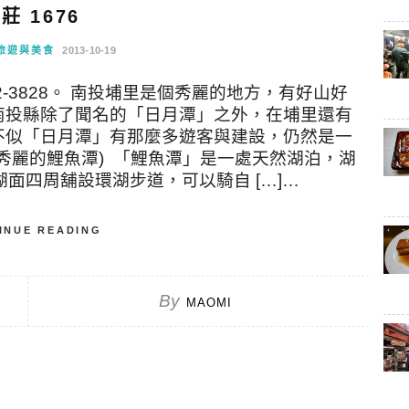
莊 1676
旅遊與美食
2013-10-19
42-3828。 南投埔里是個秀麗的地方，有好山好
南投縣除了聞名的「日月潭」之外，在埔里還有
不似「日月潭」有那麼多遊客與建設，仍然是一
景秀麗的鯉魚潭) 「鯉魚潭」是一處天然湖泊，湖
面四周舖設環湖步道，可以騎自 […]…
INUE READING
By
MAOMI