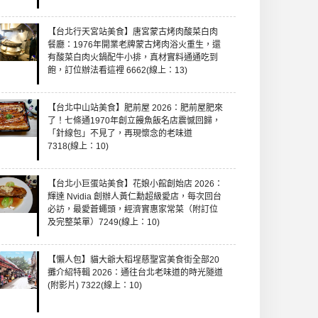
【台北行天宮站美食】唐宮蒙古烤肉酸菜白肉
餐廳：1976年開業老牌蒙古烤肉浴火重生，還
有酸菜白肉火鍋配牛小排，真材實料通通吃到
飽，訂位辦法看這裡 6662(線上：13)
【台北中山站美食】肥前屋 2026：肥前屋肥來
了！七條通1970年創立饅魚飯名店震憾回歸，
「針線包」不見了，再現懷念的老味道
7318(線上：10)
【台北小巨蛋站美食】花娘小館創始店 2026：
輝達 Nvidia 創辦人黃仁勳超級愛店，每次回台
必訪，最愛蒼蠅頭，經濟實惠家常菜（附訂位
及完整菜單）7249(線上：10)
【懶人包】貓大爺大稻埕慈聖宮美食街全部20
攤介紹特輯 2026：通往台北老味道的時光隧道
(附影片) 7322(線上：10)