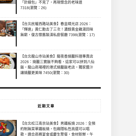
「針線包」不見了，再現懷念的老味道
7318(瀏覽：26)
【台北民權西路站美食】春韭晴光店 2026：
「輝達」黃仁勳去了三次！濃醇黃金雞湯回味
無窮，復古懷舊裝潢私廚餐廳 7398(瀏覽：17)
【台北龍山寺站美食】龍夜香燒臘料理專賣店
2026：燒臘三寶飯不夠看，這家可以拼到八仙
飯，龍山商場裡的港式燒臘飯老店，獨家醬汁
讓燒臘更美味 7450(瀏覽：30)
近期文章
【台北松江南京站美食】男鐵板燒 2026：全預
約制無菜單鐵板燒，包廂隱私性高還可以唱
歌，適合商務宴會或慶生聚餐，食材新鮮，午