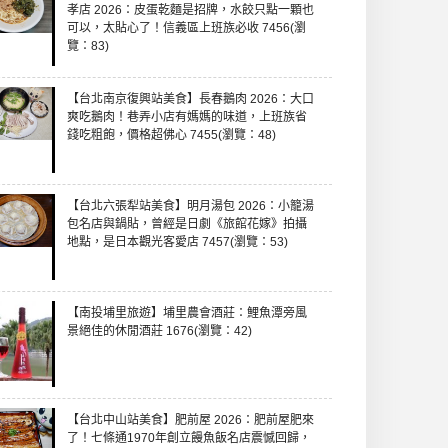
孝店 2026：皮蛋乾麵是招牌，水餃只點一顆也
可以，太貼心了！信義區上班族必收 7456(瀏
覽：83)
【台北南京復興站美食】長春鵝肉 2026：大口
爽吃鵝肉！巷弄小店有媽媽的味道，上班族省
錢吃粗飽，價格超佛心 7455(瀏覽：48)
【台北六張犁站美食】明月湯包 2026：小籠湯
包名店與鍋貼，曾經是日劇《旅館花嫁》拍攝
地點，是日本觀光客愛店 7457(瀏覽：53)
【南投埔里旅遊】埔里農會酒莊：鯉魚潭旁風
景絕佳的休閒酒莊 1676(瀏覽：42)
【台北中山站美食】肥前屋 2026：肥前屋肥來
了！七條通1970年創立饅魚飯名店震憾回歸，