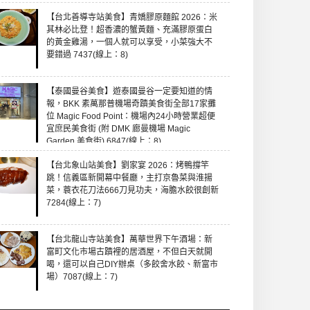
【台北善導寺站美食】青嬌膠原麵館 2026：米
其林必比登！超香濃的蟹黃麵、充滿膠原蛋白
的黃金雞湯，一個人就可以享受，小菜強大不
要錯過 7437(線上：8)
【泰國曼谷美食】遊泰國曼谷一定要知道的情
報，BKK 素萬那普機場奇蹟美食街全部17家攤
位 Magic Food Point：機場內24小時營業超便
宜庶民美食街 (附 DMK 廊曼機場 Magic
Garden 美食街) 6847(線上：8)
【台北象山站美食】劉家宴 2026：烤鴨撐竿
跳！信義區新開幕中餐廳，主打京魯菜與淮揚
菜，蓑衣花刀法666刀見功夫，海膽水餃很創新
7284(線上：7)
【台北龍山寺站美食】萬華世界下午酒場：新
富町文化市場古蹟裡的居酒屋，不但白天就開
喝，還可以自己DIY辦桌（多餃舍水餃、新富市
場）7087(線上：7)