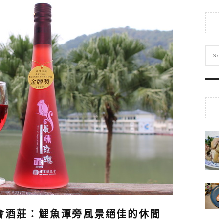
會酒莊：鯉魚潭旁風景絕佳的休閒