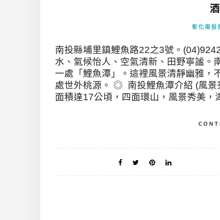
酒
彰化南投
南投縣埔里鎮鯉魚路22之3號。(04)92
水、氣候怡人、空氣清新、田野寧謐。
一處「鯉魚潭」。這裡風景清靜幽雅，
處世外桃源。 ◎ 南投鯉魚潭介紹 (風
面積達17公頃，四面環山，風景秀美，湖
CONT