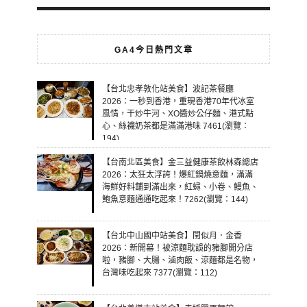
GA4今日熱門文章
【台北忠孝敦化站美食】波記茶餐廳
2026：一秒到香港，重現香港70年代冰室
風情，干炒牛河、XO醬炒公仔麵、港式點
心、絲襪奶茶都是滿滿港味 7461(瀏覽：
194)
【台南北區美食】金三益健康茶飲林森總店
2026：太狂太浮誇！爆紅鍋燒意麵，滿滿
海鮮好料舖到滿出來，紅蟳、小卷、鰻魚、
鮑魚意麵通通吃起來！7262(瀏覽：144)
【台北中山國中站美食】閏似月．金香
2026：新開幕！被涼麵耽誤的豬腳開分店
啦，豬腳、大腸、滷肉飯、涼麵都是名物，
台灣味吃起來 7377(瀏覽：112)