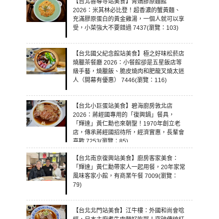
【台北善導寺站美食】青嬌膠原麵館
2026：米其林必比登！超香濃的蟹黃麵、
充滿膠原蛋白的黃金雞湯，一個人就可以享
受，小菜強大不要錯過 7437(瀏覽：103)
【台北國父紀念館站美食】極之好味松菸店
燒臘茶餐廳 2026：小餐館卻是五星飯店等
級手藝，燒臘飯、脆皮燒肉和肥龍叉燒太迷
人（開幕有優惠） 7446(瀏覽：116)
【台北小巨蛋站美食】碧海廚房敦北店
2026：蔣經國專用的「復興鍋」餐具，
「輝達」黃仁勳也來朝聖！1970年創立老
店，傳承蔣經國招待所，經濟實惠，長輩會
喜歡 7253(瀏覽：85)
【台北南京復興站美食】廚房客家美食：
「輝達」黃仁勳帶家人一起用餐，20年家常
風味客家小館，有商業午餐 7009(瀏覽：
79)
【台北北門站美食】江牛樓：外國和尚會唸