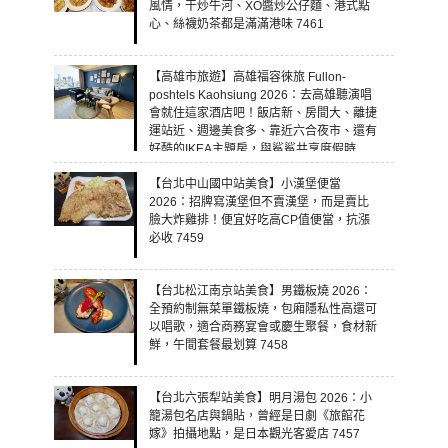
風情，干炒牛河、XO醬炒公仔麵、港式點
心、絲襪奶茶都是滿滿港味 7461
【高雄市旅遊】高雄福容徠旅 Fullon-
poshtels Kaohsiung 2026：去高雄聽演唱
會就住這家酒店吧！飯店新、房間大、離捷
運站近、週邊美食多、靠近六合夜市、還有
好酷的IKEA主題房，與鯊鯊共享度假時
光！ 7460
【台北中山國中站美食】小漢堡便當
2026：招牌寫漢堡但不賣漢堡，而是賣比
臉大炸雞排！便宜好吃高CP值便當，抗漲
必收 7459
【台北松江南京站美食】男鐵板燒 2026：
全預約制無菜單鐵板燒，包廂隱私性高還可
以唱歌，適合商務宴會或慶生聚餐，食材新
鮮，午間套餐最划算 7458
【台北六張犁站美食】明月湯包 2026：小
籠湯包名店與鍋貼，曾經是日劇《旅館花
嫁》拍攝地點，是日本觀光客愛店 7457