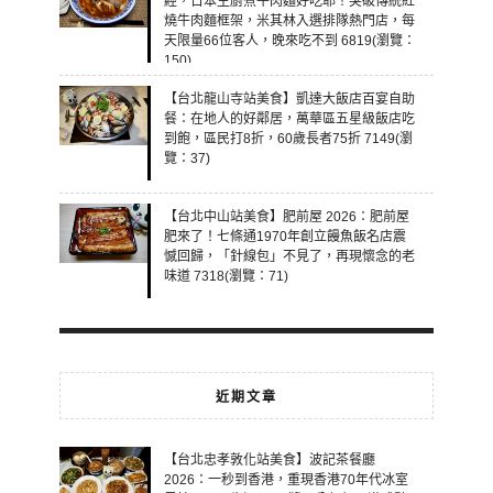
經，日本主廚煮牛肉麵好吃耶！突破傳統紅
燒牛肉麵框架，米其林入選排隊熱門店，每
天限量66位客人，晚來吃不到 6819(瀏覽：
150)
【台北龍山寺站美食】凱達大飯店百宴自助
餐：在地人的好鄰居，萬華區五星級飯店吃
到飽，區民打8折，60歲長者75折 7149(瀏
覽：37)
【台北中山站美食】肥前屋 2026：肥前屋
肥來了！七條通1970年創立饅魚飯名店震
憾回歸，「針線包」不見了，再現懷念的老
味道 7318(瀏覽：71)
近期文章
【台北忠孝敦化站美食】波記茶餐廳
2026：一秒到香港，重現香港70年代冰室