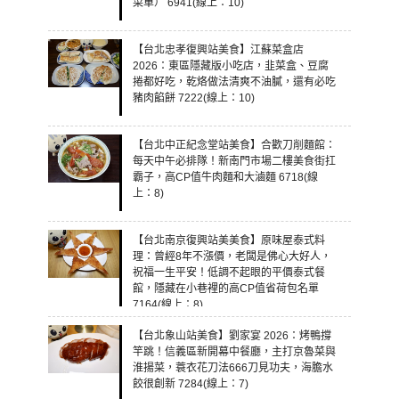
菜單） 6941(線上：10)
【台北忠孝復興站美食】江蘇菜盒店
2026：東區隱藏版小吃店，韭菜盒、豆腐
捲都好吃，乾烙做法清爽不油膩，還有必吃
豬肉餡餅 7222(線上：10)
【台北中正紀念堂站美食】合歡刀削麵館：
每天中午必排隊！新南門市場二樓美食街扛
霸子，高CP值牛肉麵和大滷麵 6718(線
上：8)
【台北南京復興站美美食】原味屋泰式料
理：曾經8年不漲價，老闆是佛心大好人，
祝福一生平安！低調不起眼的平價泰式餐
館，隱藏在小巷裡的高CP值省荷包名單
7164(線上：8)
【台北象山站美食】劉家宴 2026：烤鴨撐
竿跳！信義區新開幕中餐廳，主打京魯菜與
淮揚菜，蓑衣花刀法666刀見功夫，海膽水
餃很創新 7284(線上：7)