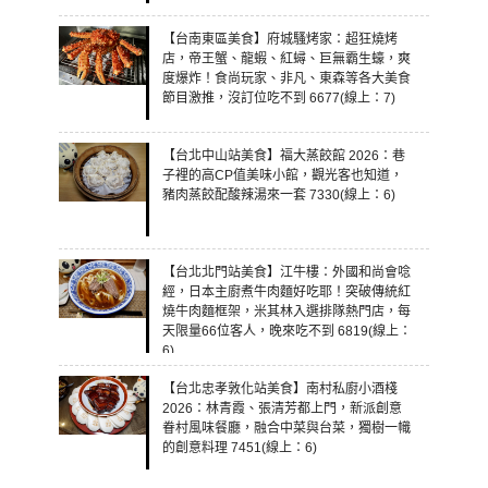
【台南東區美食】府城騷烤家：超狂燒烤
店，帝王蟹、龍蝦、紅蟳、巨無霸生蠔，爽
度爆炸！食尚玩家、非凡、東森等各大美食
節目激推，沒訂位吃不到 6677(線上：7)
【台北中山站美食】福大蒸餃館 2026：巷
子裡的高CP值美味小館，觀光客也知道，
豬肉蒸餃配酸辣湯來一套 7330(線上：6)
【台北北門站美食】江牛樓：外國和尚會唸
經，日本主廚煮牛肉麵好吃耶！突破傳統紅
燒牛肉麵框架，米其林入選排隊熱門店，每
天限量66位客人，晚來吃不到 6819(線上：
6)
【台北忠孝敦化站美食】南村私廚小酒棧
2026：林青霞、張清芳都上門，新派創意
眷村風味餐廳，融合中菜與台菜，獨樹一幟
的創意料理 7451(線上：6)