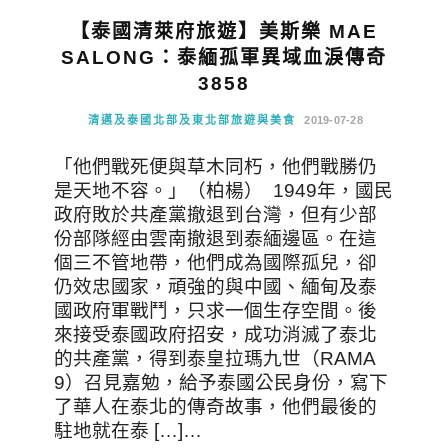
【泰國清萊府旅遊】美斯樂 MAE
SALONG：泰緬孤軍異域血淚傳奇
3858
清邁及泰國北部及東北部旅遊與美食
2019-07-28
「他們戰死便與草木同朽，他們戰勝仍
是天地不容。」（柏楊） 1949年，國民
政府敗於共產黨撤退到台灣，但有少部
份部隊經由雲南撤退到泰緬邊區。在這
個三不管地帶，他們成為國際孤兒，卻
仍效忠國家，頑強的與中國、緬甸及泰
國政府軍戰鬥，只求一個生存空間。後
來接受泰國政府招安，成功消滅了泰北
的共產黨，得到泰皇拉瑪九世（RAMA
9）召見嘉勉，給予泰國公民身份，寫下
了華人在泰北的傳奇故事，他們最後的
駐地就在泰 […]…