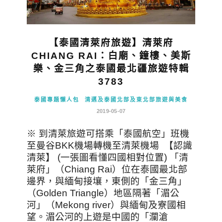
【泰國清萊府旅遊】清萊府
CHIANG RAI：白廟、鐘樓、美斯
樂、金三角之泰國最北疆旅遊特輯
3783
泰國專題懶人包
清邁及泰國北部及東北部旅遊與美食
2019-05-07
※ 到清萊旅遊可搭乘「泰國航空」班機
至曼谷BKK機場轉機至清萊機場 【認識
清萊】 (一張圖看懂四國相對位置) 「清
萊府」（Chiang Rai）位在泰國最北部
邊界，與緬甸接壤，東側的「金三角」
（Golden Triangle）地區隔著「湄公
河」（Mekong river）與緬甸及寮國相
望。湄公河的上遊是中國的「瀾滄