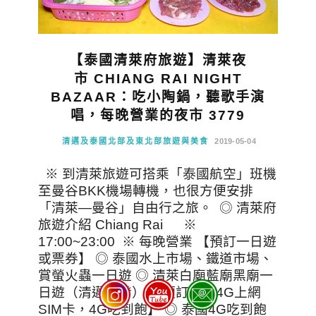
【泰國清萊府旅遊】清萊夜
市 CHIANG RAI NIGHT
BAZAAR：吃小陶鍋，聽歌手演
唱，每晚營業的夜市 3779
清邁及泰國北部及東北部旅遊與美食
2019-05-04
※ 到清萊旅遊可搭乘「泰國航空」班機
至曼谷BKK機場轉機，也很方便安排
「清萊—曼谷」自由行之旅。 ◎ 清萊府
旅遊介紹 Chiang Rai ※
17:00~23:00 ※ 每晚營業 【預訂一日遊
或票券】 ◎ 泰國水上市場、鐵道市場、
賞螢火蟲一日遊 ◎ 清萊白廟藍廟黑廟一
日遊（清邁出發） 【預訂泰國4G上網
SIM卡，4G吃到飽】 ◎ 泰國4G吃到飽