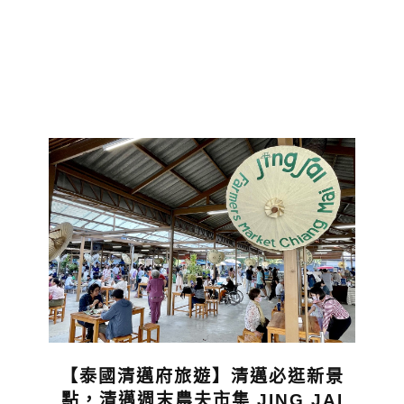
【泰國清邁府旅遊】清邁必逛新景
點，清邁週末農夫市集 JING JAI