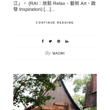
江」。 (RAI：放鬆 Relax、藝術 Art、啟
發 Inspiration) […]…
CONTINUE READING
By
MAOMI