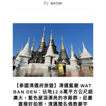
By
MAOMI
【泰國清邁府旅遊】清邁藍廟 WAT
BAN DEN：佔地12.8萬平方公尺超
廣大，藍色屋頂漂亮的寺殿群，莊嚴
肅穆好拍照，清邁聞名佛教廟宇