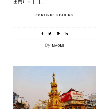
出門）。 […]…
CONTINUE READING
By
MAOMI