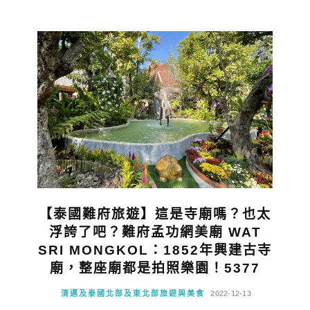
【泰國難府旅遊】這是寺廟嗎？也太
浮誇了吧？難府孟功網美廟 WAT
SRI MONGKOL：1852年興建古寺
廟，整座廟都是拍照樂園！5377
清邁及泰國北部及東北部旅遊與美食
2022-12-13