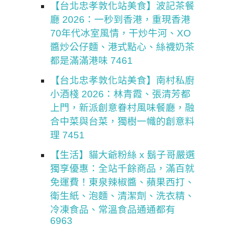
【台北忠孝敦化站美食】波記茶餐
廳 2026：一秒到香港，重現香港
70年代冰室風情，干炒牛河、XO
醬炒公仔麵、港式點心、絲襪奶茶
都是滿滿港味 7461
【台北忠孝敦化站美食】南村私廚
小酒棧 2026：林青霞、張清芳都
上門，新派創意眷村風味餐廳，融
合中菜與台菜，獨樹一幟的創意料
理 7451
【生活】貓大爺粉絲 x 鬍子哥嚴選
獨享優惠：全站千餘商品，滿百就
免運費！東泉辣椒醬、蘋果西打、
衛生紙、泡麵、清潔劑、洗衣精、
冷凍食品、常溫食品通通都有
6963