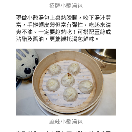
招牌小籠湯包
現做小籠湯包上桌熱騰騰，咬下湯汁豐
富，手擀麵皮薄但富有彈性，吃起來清
爽不油。一定要趁熱吃！可搭配薑絲或
沾醋及醬油，更能襯托湯包鮮味。
麻辣小籠湯包