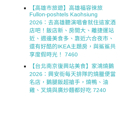
【高雄市旅遊】高雄福容徠旅
Fullon-poshtels Kaohsiung
2026：去高雄聽演唱會就住這家酒
店吧！飯店新、房間大、離捷運站
近、週邊美食多、靠近六合夜市、
還有好酷的IKEA主題房，與鯊鯊共
享度假時光！ 7460
【台北南京復興站美食】家鴻燒鵝
2026：興安街每天排隊的燒臘便當
名店，鵝腿飯超搶手，燒鴨、油
雞、叉燒與廣炒麵都好吃 7240