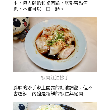
本，包入鮮蝦和豬肉餡，底部帶點焦
脆，本貓可以一口一顆。
蝦肉紅油抄手
胖胖的炒手淋上開胃的紅油調醬，但不
會嗆辣。內餡是新鮮的蝦仁與豬肉。