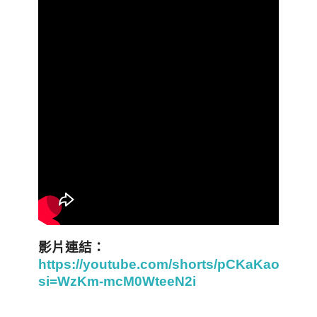
影片連結：
https://youtube.com/shorts/pCKaKaoHyn0
si=WzKm-mcM0WteeN2i