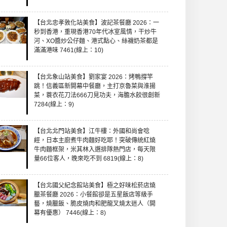
【台北忠孝敦化站美食】波記茶餐廳 2026：一
秒到香港，重現香港70年代冰室風情，干炒牛
河、XO醬炒公仔麵、港式點心、絲襪奶茶都是
滿滿港味 7461(線上：10)
【台北象山站美食】劉家宴 2026：烤鴨撐竿
跳！信義區新開幕中餐廳，主打京魯菜與淮揚
菜，蓑衣花刀法666刀見功夫，海膽水餃很創新
7284(線上：9)
【台北北門站美食】江牛樓：外國和尚會唸
經，日本主廚煮牛肉麵好吃耶！突破傳統紅燒
牛肉麵框架，米其林入選排隊熱門店，每天限
量66位客人，晚來吃不到 6819(線上：8)
【台北國父紀念館站美食】極之好味松菸店燒
臘茶餐廳 2026：小餐館卻是五星飯店等級手
藝，燒臘飯、脆皮燒肉和肥龍叉燒太迷人（開
幕有優惠） 7446(線上：8)