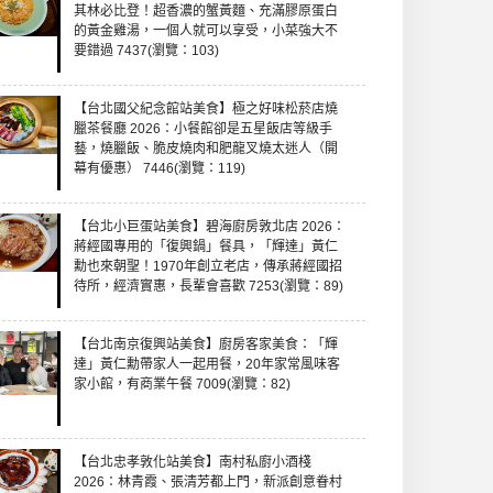
其林必比登！超香濃的蟹黃麵、充滿膠原蛋白
的黃金雞湯，一個人就可以享受，小菜強大不
要錯過 7437(瀏覽：103)
【台北國父紀念館站美食】極之好味松菸店燒
臘茶餐廳 2026：小餐館卻是五星飯店等級手
藝，燒臘飯、脆皮燒肉和肥龍叉燒太迷人（開
幕有優惠） 7446(瀏覽：119)
【台北小巨蛋站美食】碧海廚房敦北店 2026：
蔣經國專用的「復興鍋」餐具，「輝達」黃仁
勳也來朝聖！1970年創立老店，傳承蔣經國招
待所，經濟實惠，長輩會喜歡 7253(瀏覽：89)
【台北南京復興站美食】廚房客家美食：「輝
達」黃仁勳帶家人一起用餐，20年家常風味客
家小館，有商業午餐 7009(瀏覽：82)
【台北忠孝敦化站美食】南村私廚小酒棧
2026：林青霞、張清芳都上門，新派創意眷村