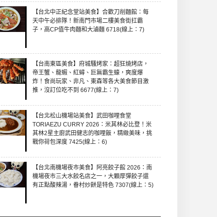
【台北中正紀念堂站美食】合歡刀削麵館：每
天中午必排隊！新南門市場二樓美食街扛霸
子，高CP值牛肉麵和大滷麵 6718(線上：7)
【台南東區美食】府城騷烤家：超狂燒烤店，
帝王蟹、龍蝦、紅蟳、巨無霸生蠔，爽度爆
炸！食尚玩家、非凡、東森等各大美食節目激
推，沒訂位吃不到 6677(線上：7)
【台北松山機場站美食】武田咖哩食堂
TORIAEZU CURRY 2026：米其林必比登！米
其林2星主廚武田健志的咖哩飯，精緻美味，挑
戰你荷包深度 7425(線上：6)
【台北南機場夜市美食】阿亮餃子館 2026：南
機場夜市三大水餃名店之一，大顆厚彈餃子還
有正點酸辣湯，眷村炒餅是特色 7307(線上：5)