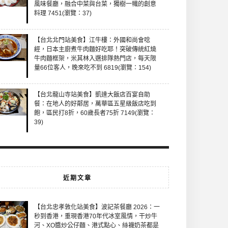
風味餐廳，融合中菜與台菜，獨樹一幟的創意
料理 7451(瀏覽：37)
【台北北門站美食】江牛樓：外國和尚會唸
經，日本主廚煮牛肉麵好吃耶！突破傳統紅燒
牛肉麵框架，米其林入選排隊熱門店，每天限
量66位客人，晚來吃不到 6819(瀏覽：154)
【台北龍山寺站美食】凱達大飯店百宴自助
餐：在地人的好鄰居，萬華區五星級飯店吃到
飽，區民打8折，60歲長者75折 7149(瀏覽：
39)
近期文章
【台北忠孝敦化站美食】波記茶餐廳 2026：一
秒到香港，重現香港70年代冰室風情，干炒牛
河、XO醬炒公仔麵、港式點心、絲襪奶茶都是