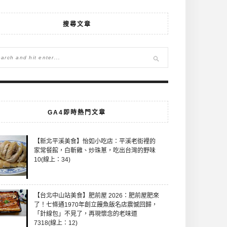
搜尋文章
GA4即時熱門文章
【新北平溪美食】怡如小吃店：平溪老街裡的
家常餐館，白斬雞、炒珠蔥，吃出台灣的野味
10(線上：34)
【台北中山站美食】肥前屋 2026：肥前屋肥來
了！七條通1970年創立饅魚飯名店震憾回歸，
「針線包」不見了，再現懷念的老味道
7318(線上：12)