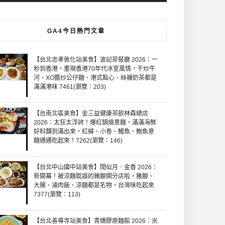
GA4今日熱門文章
【台北忠孝敦化站美食】波記茶餐廳 2026：一
秒到香港，重現香港70年代冰室風情，干炒牛
河、XO醬炒公仔麵、港式點心、絲襪奶茶都是
滿滿港味 7461(瀏覽：203)
【台南北區美食】金三益健康茶飲林森總店
2026：太狂太浮誇！爆紅鍋燒意麵，滿滿海鮮
好料舖到滿出來，紅蟳、小卷、鰻魚、鮑魚意
麵通通吃起來！7262(瀏覽：146)
【台北中山國中站美食】閏似月．金香 2026：
新開幕！被涼麵耽誤的豬腳開分店啦，豬腳、
大腸、滷肉飯、涼麵都是名物，台灣味吃起來
7377(瀏覽：113)
【台北善導寺站美食】青嬌膠原麵館 2026：米