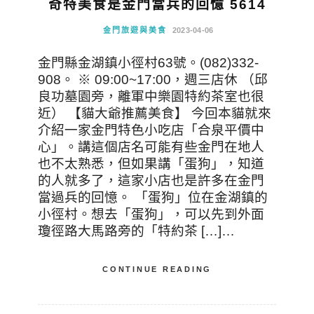
奇特美食是金門當兵的回憶 5614
金門旅遊與美食
2023-04-06
金門縣金湖鎮小徑村63號。(082)332-
908。 ※ 09:00~17:00，週三店休 （邱
良功墓園旁，離軍中樂園特約茶室也很
近） 【貓大爺推薦美食】 今回本貓就來
介紹一家金門特色小吃店「合泉平價中
心」。講這個店名可能有些金門在地人
也不太熟悉，但如果講「蛋狗」，知道
的人就多了，這家小店也是許多在金門
當過兵的回憶。 「蛋狗」位在金湖鎮的
小徑村。想去「蛋狗」，可以先到外面
瓊徑路大馬路旁的「特約茶 […]…
CONTINUE READING