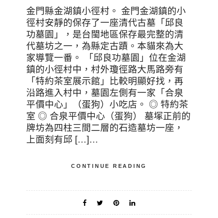
金門縣金湖鎮小徑村。 金門金湖鎮的小
徑村安靜的保存了一座清代古墓「邱良
功墓園」，是台閩地區保存最完整的清
代墓坊之一，為縣定古蹟。本貓來為大
家導覽一番。 「邱良功墓園」位在金湖
鎮的小徑村中，村外瓊徑路大馬路旁有
「特約茶室展示館」比較明顯好找，再
沿路進入村中，墓園左側有一家「合泉
平價中心」（蛋狗）小吃店。 ◎ 特約茶
室 ◎ 合泉平價中心（蛋狗） 墓塚正前的
牌坊為四柱三間二層的石造墓坊一座，
上面刻有邱 […]…
CONTINUE READING