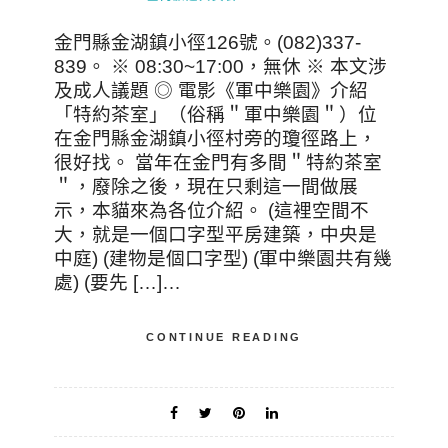
金門縣金湖鎮小徑126號。(082)337-
839。 ※ 08:30~17:00，無休 ※ 本文涉
及成人議題 ◎ 電影《軍中樂園》介紹
「特約茶室」（俗稱＂軍中樂園＂）位
在金門縣金湖鎮小徑村旁的瓊徑路上，
很好找。 當年在金門有多間＂特約茶室
＂，廢除之後，現在只剩這一間做展
示，本貓來為各位介紹。 (這裡空間不
大，就是一個口字型平房建築，中央是
中庭) (建物是個口字型) (軍中樂園共有幾
處) (要先 […]…
CONTINUE READING