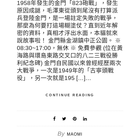
1958年發生的金門「823砲戰」，發生
原因成謎，毛澤東從頭到尾沒有打算派
兵登陸金門，是一場註定失敗的戰爭，
那麼為何要打這場糊塗仗？直到近年解
密的資料，真相才浮出水面，本貓就來
說故事啦！ 金門縣金湖鎮中正公園。 ※
08:30~17:00，無休 ※ 免費參觀 (位在黃
海路與環島東路交叉口的八二三戰役勝
利紀念碑) 金門自民國以來曾經經歷兩次
大戰爭，一次是1949年的「古寧頭戰
役」，另一次就是195 […]…
CONTINUE READING
By
MAOMI