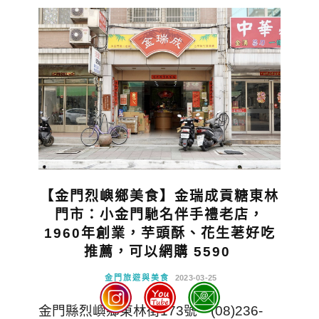
【金門烈嶼鄉美食】金瑞成貢糖東林
門市：小金門馳名伴手禮老店，
1960年創業，芋頭酥、花生荖好吃
推薦，可以網購 5590
金門旅遊與美食
2023-03-25
金門縣烈嶼鄉東林街173號。(08)236-