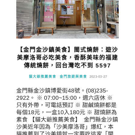
【金門金沙鎮美食】閩式燒餅：遊沙
美摩洛哥必吃美食，香酥美味的福建
傳統燒餅，回台灣吃不到 5597
貓大爺推薦美食
金門旅遊與美食
2023-03-27
金門縣金沙鎮博愛街48號。(08)235-
2922。 ※ 07:00~15:00，週六店休 ※
只有外帶，可電話預訂 ※ 甜鹹燒餅都是
每個18元，一盒10入180元 ※ 甜燒餅為
素食 【貓大爺推薦美食】 金門縣金沙鎮
沙美近年因為「沙美摩洛哥」爆紅，本
貓推薦到了沙美鎮就一定要吃這家「閩