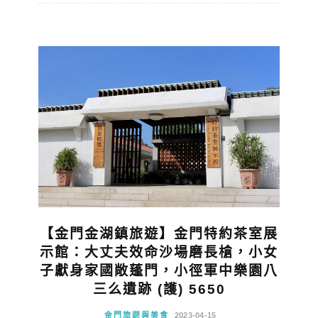
【金門金湖鎮旅遊】金門特約茶室展
示館：大丈夫效命沙場磨長槍，小女
子獻身家國敞蓬門，小徑軍中樂園八
三么遺跡 (護) 5650
金門旅遊與美食
2023-04-15