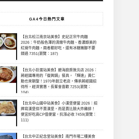
GA4今日熱門文章
【台北松江南京站美食】史記正宗牛肉麵
2026：牛奶般色澤的清燉牛肉麵、香濃醇美的
紅燒牛肉麵，兩者都好吃，還有冰糖豬腳不要
錯過 7351(瀏覽：187)
【台北小巨蛋站美食】碧海廚房敦北店 2026：
蔣經國專用的「復興鍋」餐具，「輝達」黃仁
勳也來朝聖！1970年創立老店，傳承蔣經國招
待所，經濟實惠，長輩會喜歡 7253(瀏覽：
104)
【台北中山國中站美食】小漢堡便當 2026：招
牌寫漢堡但不賣漢堡，而是賣比臉大炸雞排！
便宜好吃高CP值便當，抗漲必收 7459(瀏覽：
111)
【台北中正紀念堂站美食】南門市場二樓美食