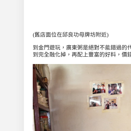
(舊店面位在邱良功母牌坊附近)
到金門遊玩
，廣東粥是絕對不能錯過的
到完全融化掉，再配上豐富的好料，價