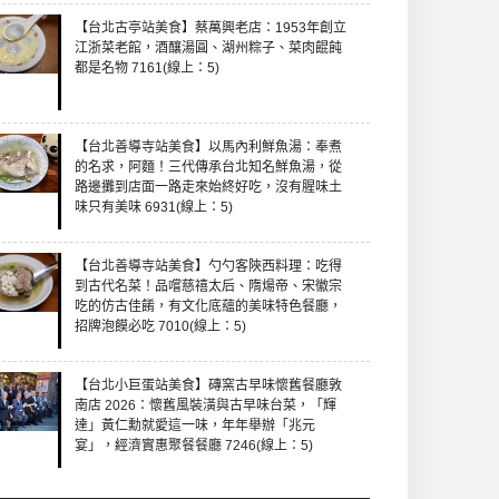
【台北古亭站美食】蔡萬興老店：1953年創立
江浙菜老館，酒釀湯圓、湖州粽子、菜肉餛飩
都是名物 7161(線上：5)
【台北善導寺站美食】以馬內利鮮魚湯：奉煮
的名求，阿麵！三代傳承台北知名鮮魚湯，從
路邊攤到店面一路走來始終好吃，沒有腥味土
味只有美味 6931(線上：5)
【台北善導寺站美食】勺勺客陜西料理：吃得
到古代名菜！品嚐慈禧太后、隋煬帝、宋徽宗
吃的仿古佳餚，有文化底蘊的美味特色餐廳，
招牌泡饃必吃 7010(線上：5)
【台北小巨蛋站美食】磚窯古早味懷舊餐廳敦
南店 2026：懷舊風裝潢與古早味台菜，「輝
達」黃仁勳就愛這一味，年年舉辦「兆元
宴」，經濟實惠聚餐餐廳 7246(線上：5)