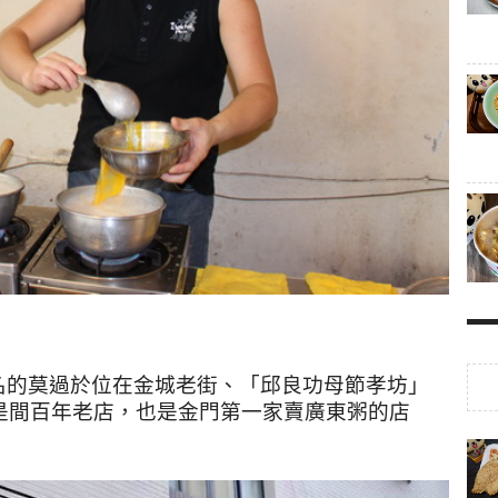
名的莫過於位在金城老街、「邱良功母節孝坊」
，是間百年老店，也是金門第一家賣廣東粥的店