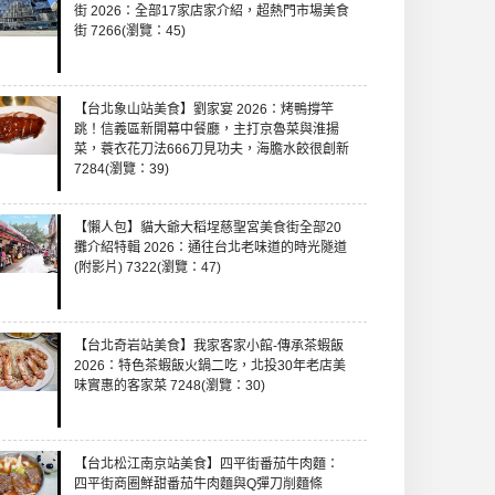
街 2026：全部17家店家介紹，超熱門市場美食
街 7266(瀏覽：45)
【台北象山站美食】劉家宴 2026：烤鴨撐竿
跳！信義區新開幕中餐廳，主打京魯菜與淮揚
菜，蓑衣花刀法666刀見功夫，海膽水餃很創新
7284(瀏覽：39)
【懶人包】貓大爺大稻埕慈聖宮美食街全部20
攤介紹特輯 2026：通往台北老味道的時光隧道
(附影片) 7322(瀏覽：47)
【台北奇岩站美食】我家客家小館-傳承茶蝦飯
2026：特色茶蝦飯火鍋二吃，北投30年老店美
味實惠的客家菜 7248(瀏覽：30)
【台北松江南京站美食】四平街番茄牛肉麵：
四平街商圈鮮甜番茄牛肉麵與Q彈刀削麵條