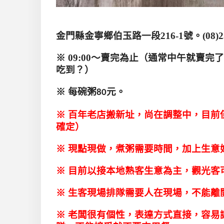
金門縣金寧鄉伯玉路一段
216-1
號。
(
08)2
※ 0
9:00
～賣完為止（通常中午就賣完了
吃到？）
※
每碗粥
元
。
80
※ 百年老店搬新址，尚在調整中，目前
確定）
※ 現點現做，煮粥需要時間，加上生意
※ 目前以接本地熟客生意為主，觀光客
※ 生客現場排隊需要人在現場，不能離
※ 老闆很有個性，表達方式直接，容易