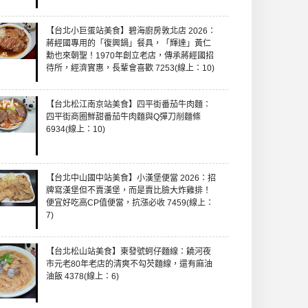
【台北小巨蛋站美食】碧海廚房敦北店 2026：
蔣經國專用的「復興鍋」餐具，「輝達」黃仁
勳也來朝聖！1970年創立老店，傳承蔣經國招
待所，經濟實惠，長輩會喜歡 7253(線上：10)
【台北松江南京站美食】四平街番茄牛肉麵：
四平街商圈鮮甜番茄牛肉麵與Q彈刀削麵條
6934(線上：10)
【台北中山國中站美食】小漢堡便當 2026：招
牌寫漢堡但不賣漢堡，而是賣比臉大炸雞排！
便宜好吃高CP值便當，抗漲必收 7459(線上：
7)
【台北松山站美食】東發號蚵仔麵線：饒河夜
市元老80年老店的清爽不勾芡麵線，還有麻油
油飯 4378(線上：6)