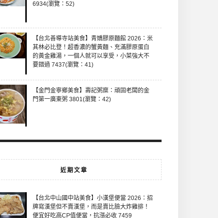
6934(瀏覽：52)
【台北善導寺站美食】青嬌膠原麵館 2026：米
其林必比登！超香濃的蟹黃麵、充滿膠原蛋白
的黃金雞湯，一個人就可以享受，小菜強大不
要錯過 7437(瀏覽：41)
【金門金寧鄉美食】壽記粥糜：頑固老闆的金
門第一廣東粥 3801(瀏覽：42)
近期文章
【台北中山國中站美食】小漢堡便當 2026：招
牌寫漢堡但不賣漢堡，而是賣比臉大炸雞排！
便宜好吃高CP值便當，抗漲必收 7459