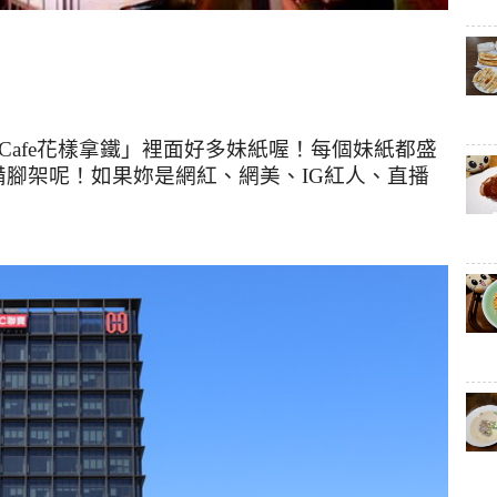
Cafe
花樣拿鐵」裡面好多妹紙喔！每個妹紙都盛
備腳架呢！如果妳是網紅、網美、
IG
紅人、直播