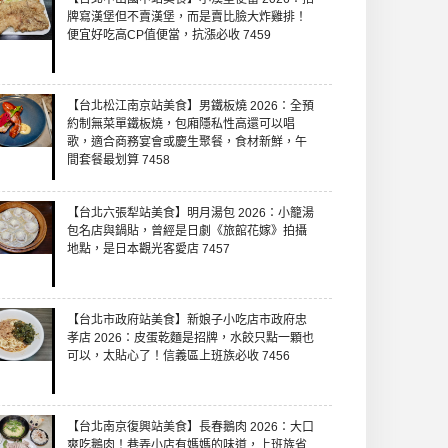
牌寫漢堡但不賣漢堡，而是賣比臉大炸雞排！
便宜好吃高CP值便當，抗漲必收 7459
【台北松江南京站美食】男鐵板燒 2026：全預
約制無菜單鐵板燒，包廂隱私性高還可以唱
歌，適合商務宴會或慶生聚餐，食材新鮮，午
間套餐最划算 7458
【台北六張犁站美食】明月湯包 2026：小籠湯
包名店與鍋貼，曾經是日劇《旅館花嫁》拍攝
地點，是日本觀光客愛店 7457
【台北市政府站美食】新娘子小吃店市政府忠
孝店 2026：皮蛋乾麵是招牌，水餃只點一顆也
可以，太貼心了！信義區上班族必收 7456
【台北南京復興站美食】長春鵝肉 2026：大口
爽吃鵝肉！巷弄小店有媽媽的味道，上班族省