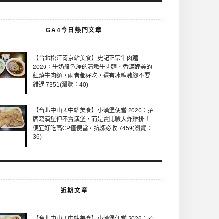
GA4今日熱門文章
【台北松江南京站美食】史記正宗牛肉麵
2026：牛奶般色澤的清燉牛肉麵、香濃醇美的
紅燒牛肉麵，兩者都好吃，還有冰糖豬腳不要
錯過 7351(瀏覽：40)
【台北中山國中站美食】小漢堡便當 2026：招
牌寫漢堡但不賣漢堡，而是賣比臉大炸雞排！
便宜好吃高CP值便當，抗漲必收 7459(瀏覽：
36)
近期文章
【台北中山國中站美食】小漢堡便當 2026：招