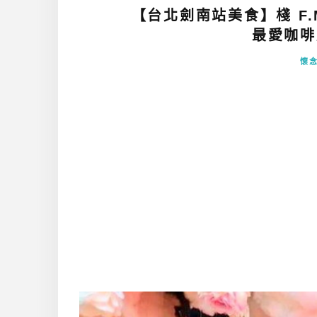
【台北劍南站美食】棧 F.M
最愛咖啡店
懷