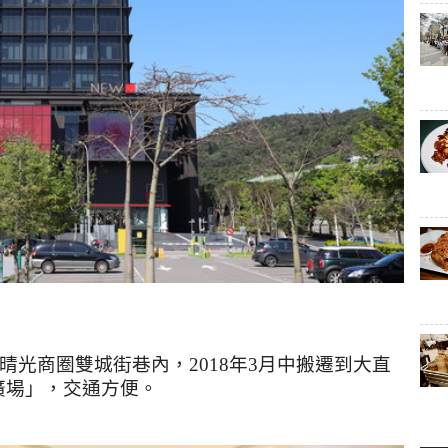
晴光商圈雙城街巷內，
2018
年
3
月中搬遷到大直
廣場」，交通方便。