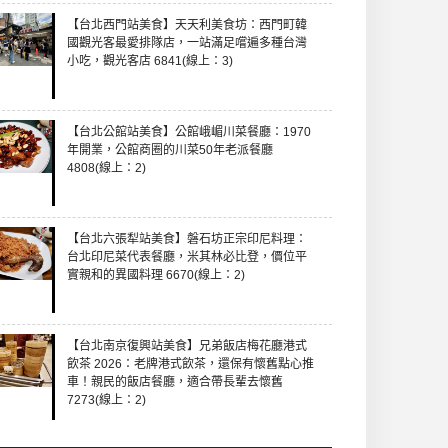
【台北西門站美食】天天利美食坊：西門町韓
國觀光客最愛排隊店，一站滿足嚐遍多種台灣
小吃，觀光客店 6841(線上：3)
【台北公館站美食】公館峨嵋川菜餐廳：1970
年開業，公館商圈的川菜50年老派餐廳
4808(線上：2)
【台北六張犁站美食】磐石坊正宗印尼料理：
台北印尼菜代表餐廳，米其林必比登，價位平
實親和的異國料理 6670(線上：2)
【台北南京復興站美食】兄弟飯店梅花廳港式
飲茶 2026：老牌港式飲茶，還保有懷舊點心推
車！親民的飯店餐廳，適合帶長輩去懷舊
7273(線上：2)