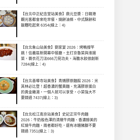
【台北中正紀念堂站美食】鼎元豆漿：日韓港
觀光客都會來吃早餐，燒餅油條、中式酥餅和
飯糰吃起來 6354(線上：4)
【台北象山站美食】劉家宴 2026：烤鴨撐竿
跳！信義區新開幕中餐廳，主打京魯菜與淮揚
菜，蓑衣花刀法666刀見功夫，海膽水餃很創新
7284(線上：4)
【台北善導寺站美食】青嬌膠原麵館 2026：米
其林必比登！超香濃的蟹黃麵、充滿膠原蛋白
的黃金雞湯，一個人就可以享受，小菜強大不
要錯過 7437(線上：3)
【台北松江南京站美食】史記正宗牛肉麵
2026：牛奶般色澤的清燉牛肉麵、香濃醇美的
紅燒牛肉麵，兩者都好吃，還有冰糖豬腳不要
錯過 7351(線上：3)