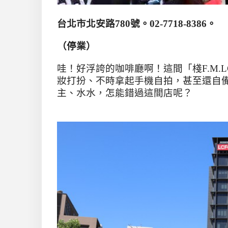
台北市北安路
780
號。
02-7718-8386
。
（停業）
哇！好浮誇的咖啡廳啊！這間「棧
F.M.L
妝打扮、不時拿起手機自拍，甚至還自
主、水水，怎能錯過這間店呢？