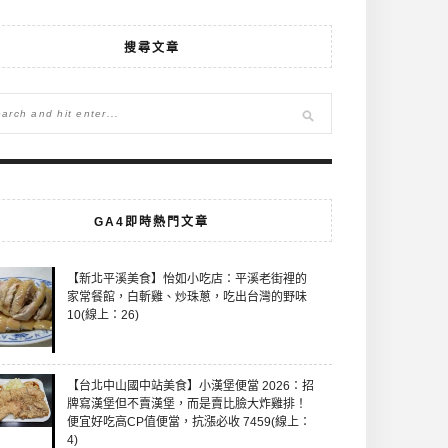
搜尋文章
GA4即時熱門文章
【新北平溪美食】怡如小吃店：平溪老街裡的
家常餐館，白斬雞、炒珠蔥，吃出台灣的野味
10(線上：26)
【台北中山國中站美食】小漢堡便當 2026：招
牌寫漢堡但不賣漢堡，而是賣比臉大炸雞排！
便宜好吃高CP值便當，抗漲必收 7459(線上：
4)