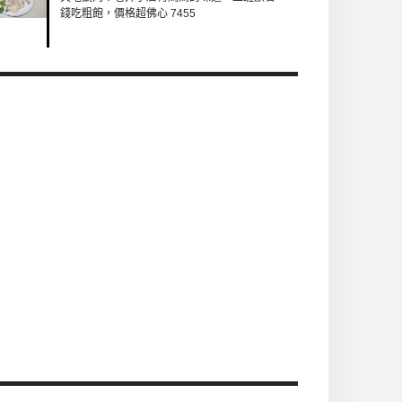
錢吃粗飽，價格超佛心 7455