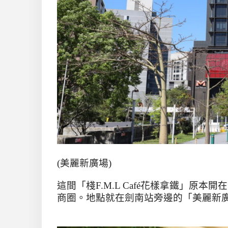
(
美麗新廣場
)
這間「棧
F.M.L Café
花樣拿鐵」原本開在
商圈。地點就在劍南站旁邊的「美麗新