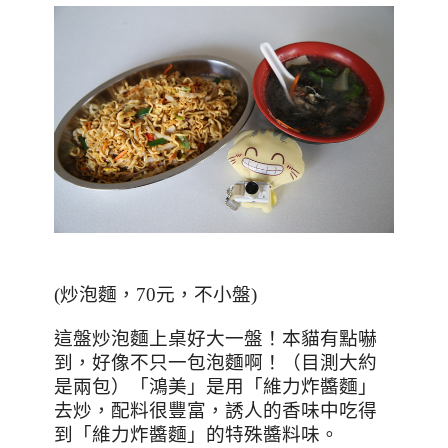
(
炒泡麵，7
0
元，不小盤
)
這盤炒泡麵上桌好大一盤！本貓有點嚇
到，好像不只一包泡麵啊！（目測大約
是兩包）「鴻美」是用「維力炸醬麵」
去炒，配料很豐富，誘人的香味中吃得
到「維力炸醬麵」的特殊醬料味。