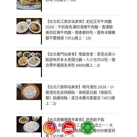
野味 10(線上：30)
【台北松江南京站美食】史記正宗牛肉麵
2026：牛奶般色澤的清燉牛肉麵、香濃醇
美的紅燒牛肉麵，兩者都好吃，還有冰糖豬
腳不要錯過 7351(線上：10)
【台北東門站美食】喫飯食堂：家常台菜小
館卻有許多大老闆光顧，人少也可以吃，適
合帶外國朋友來吃 6800(線上：3)
【台北六張犁站美食】明月湯包 2026：小
籠湯包名店與鍋貼，曾經是日劇《旅館花
嫁》拍攝地點，是日本觀光客愛店 7457(線
上：2)
【台北南機場夜市美食】阿亮餃子館
2026：南機場夜市三大水餃名店之一，大
顆厚彈餃子還有正點酸辣湯，眷村炒餅是特
色 7307(線上：2)