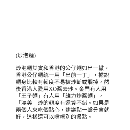
(
炒泡麵
)
炒泡麵其實和香港的公仔麵如出一轍。
香港公仔麵統一用「出前一丁」，據說
麵身比較有軔度不易被炒斷或爛掉，然
後香港人愛用XO醬去炒。金門有人用
「王子麵」有人用「維力炸醬麵」，
「鴻美」炒的軔度有還算不錯。如果是
兩個人來吃個點心，建議點一盤分食就
好，這樣還可以嚐嚐別的餐點。