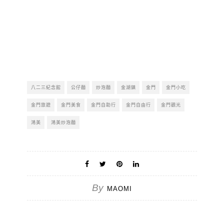
八二三紀念館
公仔麵
炒泡麵
金湖鎮
金門
金門小吃
金門旅遊
金門美食
金門自助行
金門自由行
金門觀光
鴻美
鴻美炒泡麵
By
MAOMI