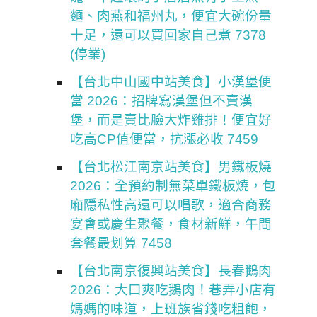
麵、肉燕和福州丸，便宜大碗份量
十足，還可以買回家自己煮 7378
(停業)
【台北中山國中站美食】小漢堡便
當 2026：招牌寫漢堡但不賣漢
堡，而是賣比臉大炸雞排！便宜好
吃高CP值便當，抗漲必收 7459
【台北松江南京站美食】男鐵板燒
2026：全預約制無菜單鐵板燒，包
廂隱私性高還可以唱歌，適合商務
宴會或慶生聚餐，食材新鮮，午間
套餐最划算 7458
【台北南京復興站美食】長春鵝肉
2026：大口爽吃鵝肉！巷弄小店有
媽媽的味道，上班族省錢吃粗飽，