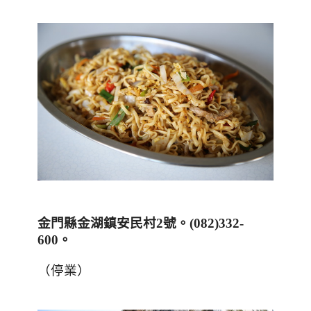
金門縣金湖鎮安民村
2
號。
(
082)332-
600
。
（停業）