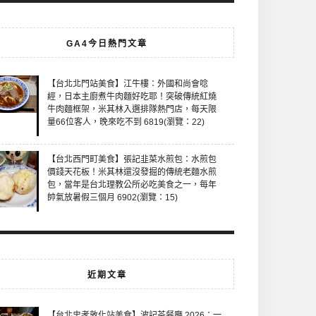
GA4今日熱門文章
【台北北門站美食】江牛樓：外國和尚會唸
經，日本主廚煮牛肉麵好吃耶！突破傳統紅燒
牛肉麵框架，米其林入選排隊熱門店，每天限
量66位客人，晚來吃不到 6819(瀏覽：22)
【台北西門町美食】張記韭菜水煎包：水煎包
價錢天花板！米其林還沒發掘的傳統老麵水煎
包，當年是台北理教公所必吃美食之一，每年
帥氣放暑假三個月 6902(瀏覽：15)
近期文章
【台北忠孝敦化站美食】波記茶餐廳 2026：一