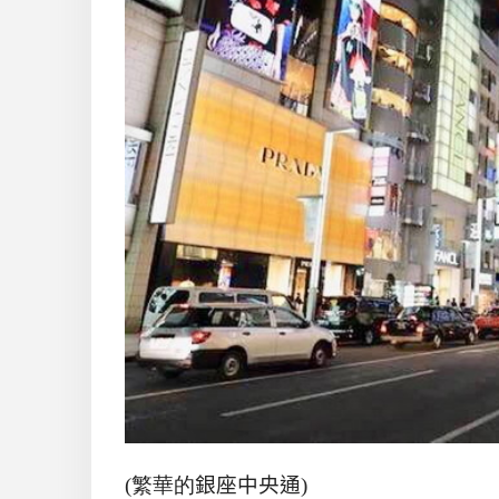
(繁華的
銀座中央通
)