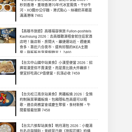
秒到香港，重現香港70年代冰室風情，干炒牛
河、XO醬炒公仔麵、港式點心、絲襪奶茶都是
滿滿港味 7461
【高雄市旅遊】高雄福容徠旅 Fullon-poshtels
Kaohsiung 2026：去高雄聽演唱會就住這家酒
店吧！飯店新、房間大、離捷運站近、週邊美
食多、靠近六合夜市、還有好酷的IKEA主題
房，與鯊鯊共享度假時光！ 7460
【台北中山國中站美食】小漢堡便當 2026：招
牌寫漢堡但不賣漢堡，而是賣比臉大炸雞排！
便宜好吃高CP值便當，抗漲必收 7459
【台北松江南京站美食】男鐵板燒 2026：全預
約制無菜單鐵板燒，包廂隱私性高還可以唱
歌，適合商務宴會或慶生聚餐，食材新鮮，午
間套餐最划算 7458
【台北六張犁站美食】明月湯包 2026：小籠湯
包名店與鍋貼，曾經是日劇《旅館花嫁》拍攝