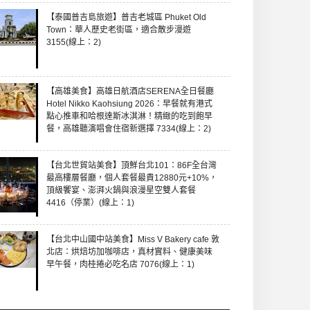
【泰國普吉島旅遊】普吉老城區 Phuket Old
Town：華人歷史老街區，適合散步漫遊
3155(線上：2)
【高雄美食】高雄日航酒店SERENA全日餐廳
Hotel Nikko Kaohsiung 2026：早餐就有港式
點心推車和哈根達斯冰淇淋！精緻的吃到飽早
餐，高雄聽演唱會住宿新選擇 7334(線上：2)
【台北世貿站美食】頂鮮台北101：86F全台灣
最高樓層餐廳，個人套餐最貴12880元+10%，
頂級饗宴、澎湃火鍋與浪漫星空雙人套餐
4416（停業）(線上：1)
【台北中山國中站美食】Miss V Bakery cafe 敦
北店：烘焙坊加咖啡店，真材實料、健康美味
早午餐，肉桂捲必吃名店 7076(線上：1)