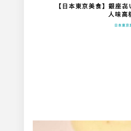
【日本東京美食】銀座㐂いち
人味高檔
日本東京