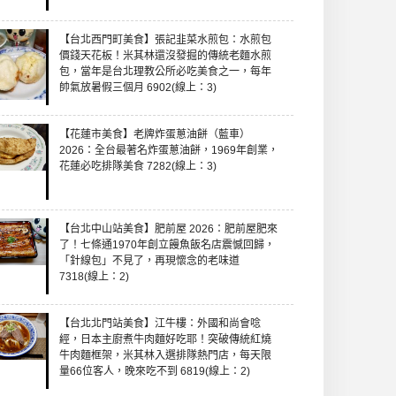
【台北西門町美食】張記韭菜水煎包：水煎包
價錢天花板！米其林還沒發掘的傳統老麵水煎
包，當年是台北理教公所必吃美食之一，每年
帥氣放暑假三個月 6902(線上：3)
【花蓮市美食】老牌炸蛋蔥油餅（藍車）
2026：全台最著名炸蛋蔥油餅，1969年創業，
花蓮必吃排隊美食 7282(線上：3)
【台北中山站美食】肥前屋 2026：肥前屋肥來
了！七條通1970年創立饅魚飯名店震憾回歸，
「針線包」不見了，再現懷念的老味道
7318(線上：2)
【台北北門站美食】江牛樓：外國和尚會唸
經，日本主廚煮牛肉麵好吃耶！突破傳統紅燒
牛肉麵框架，米其林入選排隊熱門店，每天限
量66位客人，晚來吃不到 6819(線上：2)