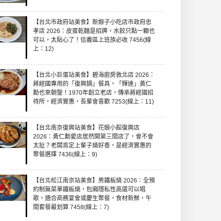
【台北市政府站美食】新娘子小吃店市政府忠
孝店 2026：皮蛋乾麵是招牌，水餃只點一顆也
可以，太貼心了！信義區上班族必收 7456(線
上：12)
【台北小巨蛋站美食】碧海廚房敦北店 2026：
蔣經國專用的「復興鍋」餐具，「輝達」黃仁
勳也來朝聖！1970年創立老店，傳承蔣經國招
待所，經濟實惠，長輩會喜歡 7253(線上：11)
【台北南京復興站美食】花娘小館復興店
2026：黃仁勳愛店居然開第三間店了，會不會
太扯？老闆肯定上輩子燒好香，是經濟實惠的
聚餐選擇 7436(線上：9)
【台北松江南京站美食】男鐵板燒 2026：全預
約制無菜單鐵板燒，包廂隱私性高還可以唱
歌，適合商務宴會或慶生聚餐，食材新鮮，午
間套餐最划算 7458(線上：7)