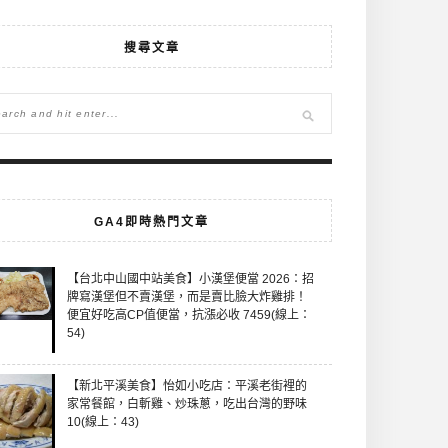
搜尋文章
GA4即時熱門文章
【台北中山國中站美食】小漢堡便當 2026：招
牌寫漢堡但不賣漢堡，而是賣比臉大炸雞排！
便宜好吃高CP值便當，抗漲必收 7459(線上：
54)
【新北平溪美食】怡如小吃店：平溪老街裡的
家常餐館，白斬雞、炒珠蔥，吃出台灣的野味
10(線上：43)