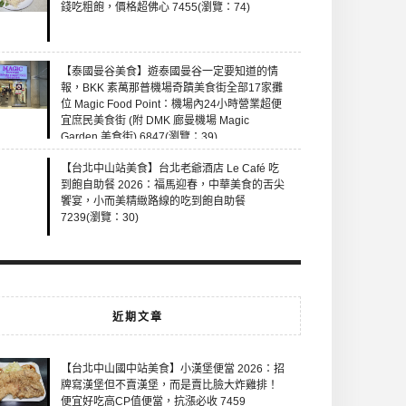
錢吃粗飽，價格超佛心 7455(瀏覽：74)
【泰國曼谷美食】遊泰國曼谷一定要知道的情
報，BKK 素萬那普機場奇蹟美食街全部17家攤
位 Magic Food Point：機場內24小時營業超便
宜庶民美食街 (附 DMK 廊曼機場 Magic
Garden 美食街) 6847(瀏覽：39)
【台北中山站美食】台北老爺酒店 Le Café 吃
到飽自助餐 2026：福馬迎春，中華美食的舌尖
饗宴，小而美精緻路線的吃到飽自助餐
7239(瀏覽：30)
近期文章
【台北中山國中站美食】小漢堡便當 2026：招
牌寫漢堡但不賣漢堡，而是賣比臉大炸雞排！
便宜好吃高CP值便當，抗漲必收 7459