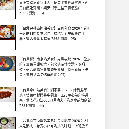
隻肥美鯖魚香氣迷人，便當簡餐經濟實惠，內
用白飯吃到飽，興安街學生型平價便當店
7155(瀏覽：15)
【台北民權西路站美食】品司和食 2026：看似
平凡的日料食堂居然可以吃到五星級飯店手
藝，雙人套餐太超值 7368(瀏覽：25)
【台北松江南京站美食】男鐵板燒 2026：全預
約制無菜單鐵板燒，包廂隱私性高還可以唱
歌，適合商務宴會或慶生聚餐，食材新鮮，午
間套餐最划算 7458(瀏覽：97)
【台北象山站美食】劉家宴 2026：烤鴨撐竿
跳！信義區新開幕中餐廳，主打京魯菜與淮揚
菜，蓑衣花刀法666刀見功夫，海膽水餃很創新
7284(瀏覽：44)
【台北南京復興站美食】長春鵝肉 2026：大口
爽吃鵝肉！巷弄小店有媽媽的味道，上班族省