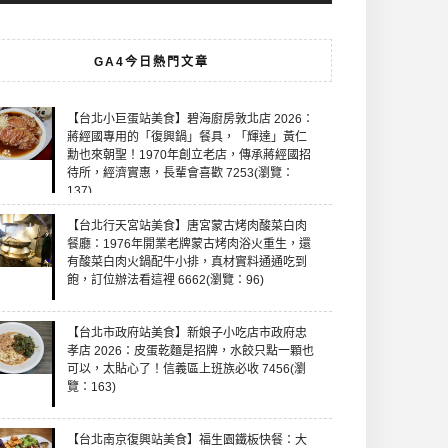
GA4今日熱門文章
【台北小巨蛋站美食】碧海廚房敦北店 2026：
蔣經國專用的「復興鍋」餐具，「輝達」黃仁
勳也來朝聖！1970年創立老店，傳承蔣經國招
待所，經濟實惠，長輩會喜歡 7253(瀏覽：
137)
【台北行天宮站美食】唐宮蒙古烤肉酸菜白肉
餐廳：1976年開業老牌蒙古烤肉浴火重生，還
有酸菜白肉火鍋配牛小排，真材實料通通吃到
飽，訂位辦法看這裡 6662(瀏覽：96)
【台北市政府站美食】新娘子小吃店市政府忠
孝店 2026：皮蛋乾麵是招牌，水餃只點一顆也
可以，太貼心了！信義區上班族必收 7456(瀏
覽：163)
【台北南京復興站美食】福生園鐵板快餐：大