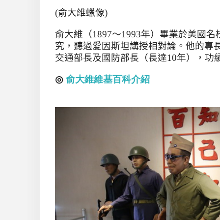
(
俞大維蠟像
)
俞大維（
1897
～
1993
年）畢業於美國名
究，聽過愛因斯坦講授相對論。他的專
交通部長及國防部長（長達
10
年），功
◎
俞大維維基百科介紹