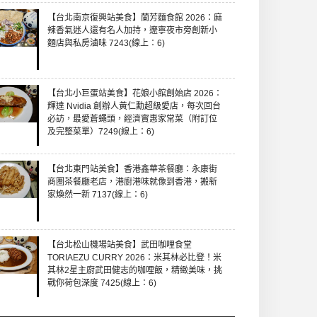
【台北南京復興站美食】蘭芳麵食館 2026：麻
辣香氣迷人還有名人加持，遼寧夜市旁創新小
麵店與私房滷味 7243(線上：6)
【台北小巨蛋站美食】花娘小館創始店 2026：
輝達 Nvidia 創辦人黃仁勳超級愛店，每次回台
必訪，最愛蒼蠅頭，經濟實惠家常菜（附訂位
及完整菜單）7249(線上：6)
【台北東門站美食】香港鑫華茶餐廳：永康街
商圈茶餐廳老店，港廚港味就像到香港，搬新
家煥然一新 7137(線上：6)
【台北松山機場站美食】武田咖哩食堂
TORIAEZU CURRY 2026：米其林必比登！米
其林2星主廚武田健志的咖哩飯，精緻美味，挑
戰你荷包深度 7425(線上：6)