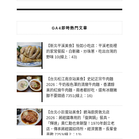
GA4即時熱門文章
【新北平溪美食】怡如小吃店：平溪老街裡
的家常餐館，白斬雞、炒珠蔥，吃出台灣的
野味 10(線上：43)
【台北松江南京站美食】史記正宗牛肉麵
2026：牛奶般色澤的清燉牛肉麵、香濃醇
美的紅燒牛肉麵，兩者都好吃，還有冰糖豬
腳不要錯過 7351(線上：16)
【台北小巨蛋站美食】碧海廚房敦北店
2026：蔣經國專用的「復興鍋」餐具，
「輝達」黃仁勳也來朝聖！1970年創立老
店，傳承蔣經國招待所，經濟實惠，長輩會
喜歡 7253(線上：13)