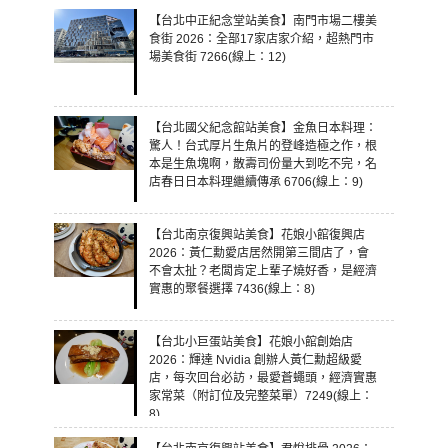
【台北中正紀念堂站美食】南門市場二樓美
食街 2026：全部17家店家介紹，超熱門市
場美食街 7266(線上：12)
【台北國父紀念館站美食】金魚日本料理：
驚人！台式厚片生魚片的登峰造極之作，根
本是生魚塊啊，散壽司份量大到吃不完，名
店春日日本料理繼續傳承 6706(線上：9)
【台北南京復興站美食】花娘小館復興店
2026：黃仁勳愛店居然開第三間店了，會
不會太扯？老闆肯定上輩子燒好香，是經濟
實惠的聚餐選擇 7436(線上：8)
【台北小巨蛋站美食】花娘小館創始店
2026：輝達 Nvidia 創辦人黃仁勳超級愛
店，每次回台必訪，最愛蒼蠅頭，經濟實惠
家常菜（附訂位及完整菜單）7249(線上：
8)