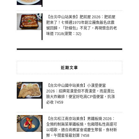
【台北中山站美食】肥前屋 2026：肥前屋
肥來了！七條通1970年創立饅魚飯名店震
憾回歸，「針線包」不見了，再現懷念的老
味道 7318(瀏覽：32)
近期文章
【台北中山國中站美食】小漢堡便當
2026：招牌寫漢堡但不賣漢堡，而是賣比
臉大炸雞排！便宜好吃高CP值便當，抗漲
必收 7459
【台北松江南京站美食】男鐵板燒 2026：
全預約制無菜單鐵板燒，包廂隱私性高還可
以唱歌，適合商務宴會或慶生聚餐，食材新
鮮，午間套餐最划算 7458