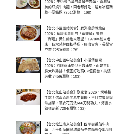
2026：牛奶般色澤的清燉牛肉麵、香濃醇
美的紅燒牛肉麵，兩者都好吃，還有冰糖豬
腳不要錯過 7351(瀏覽：168)
【台北小巨蛋站美食】碧海廚房敦北店
2026：蔣經國專用的「復興鍋」餐具，
「輝達」黃仁勳也來朝聖！1970年創立老
店，傳承蔣經國招待所，經濟實惠，長輩會
喜歡 7253(瀏覽：78)
【台北中山國中站美食】小漢堡便當
2026：招牌寫漢堡但不賣漢堡，而是賣比
臉大炸雞排！便宜好吃高CP值便當，抗漲
必收 7459(瀏覽：103)
【台北象山站美食】劉家宴 2026：烤鴨撐
竿跳！信義區新開幕中餐廳，主打京魯菜與
淮揚菜，蓑衣花刀法666刀見功夫，海膽水
餃很創新 7284(瀏覽：32)
【台北松江南京站美食】四平街番茄牛肉
麵：四平街商圈鮮甜番茄牛肉麵與Q彈刀削