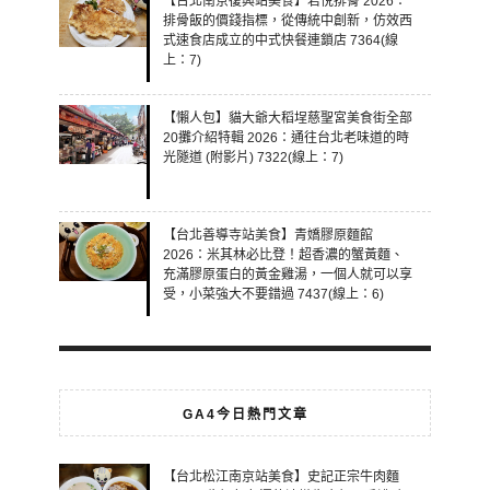
【台北南京復興站美食】君悅排骨 2026：
排骨飯的價錢指標，從傳統中創新，仿效西
式速食店成立的中式快餐連鎖店 7364(線
上：7)
【懶人包】貓大爺大稻埕慈聖宮美食街全部
20攤介紹特輯 2026：通往台北老味道的時
光隧道 (附影片) 7322(線上：7)
【台北善導寺站美食】青嬌膠原麵館
2026：米其林必比登！超香濃的蟹黃麵、
充滿膠原蛋白的黃金雞湯，一個人就可以享
受，小菜強大不要錯過 7437(線上：6)
GA4今日熱門文章
【台北松江南京站美食】史記正宗牛肉麵