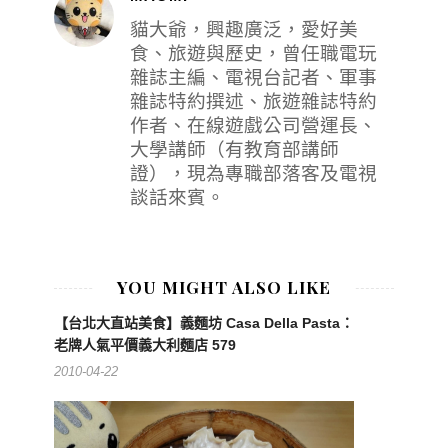
貓大爺，興趣廣泛，愛好美
食、旅遊與歷史，曾任職電玩
雜誌主編、電視台記者、軍事
雜誌特約撰述、旅遊雜誌特約
作者、在線遊戲公司營運長、
大學講師（有教育部講師
證），現為專職部落客及電視
談話來賓。
YOU MIGHT ALSO LIKE
【台北大直站美食】義麵坊 Casa Della Pasta：
老牌人氣平價義大利麵店 579
2010-04-22