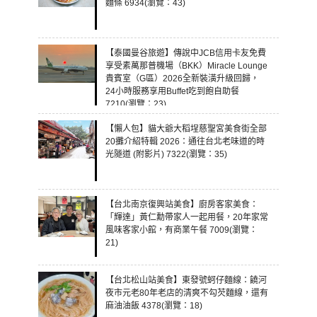
麵條 6934(瀏覽：43)
【泰國曼谷旅遊】傳說中JCB信用卡友免費
享受素萬那普機場（BKK）Miracle Lounge
貴賓室（G區）2026全新裝潢升級回歸，
24小時服務享用Buffet吃到飽自助餐
7210(瀏覽：23)
【懶人包】貓大爺大稻埕慈聖宮美食街全部
20攤介紹特輯 2026：通往台北老味道的時
光隧道 (附影片) 7322(瀏覽：35)
【台北南京復興站美食】廚房客家美食：
「輝達」黃仁勳帶家人一起用餐，20年家常
風味客家小館，有商業午餐 7009(瀏覽：
21)
【台北松山站美食】東發號蚵仔麵線：饒河
夜市元老80年老店的清爽不勾芡麵線，還有
麻油油飯 4378(瀏覽：18)