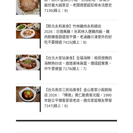
店：高CP值佛心小館，抗漲必收，排骨炒
飯份量大誠意足，老闆資歷超狂根本活歷史
7136(線上：8)
【新北永和美食】竹林雞肉永和總店
2026：日理萬雞！米其林入選雞肉飯，雞
肉軟嫩香甜還很平價，老滷雞爪凍意外的好
吃不要錯過 7415(線上：8)
【台北大安站美食】全福海鮮：相見恨晚的
海鮮熱炒店，道道美味無雷，價錢超實惠，
中午賣便當 7178(線上：7)
【台北南京三民站美食】金山客家小館創始
店 2026：「輝達」黃仁勳貴客光臨，1990
年創立平價客家菜老店，適合家庭親友聚餐
7247(線上：6)