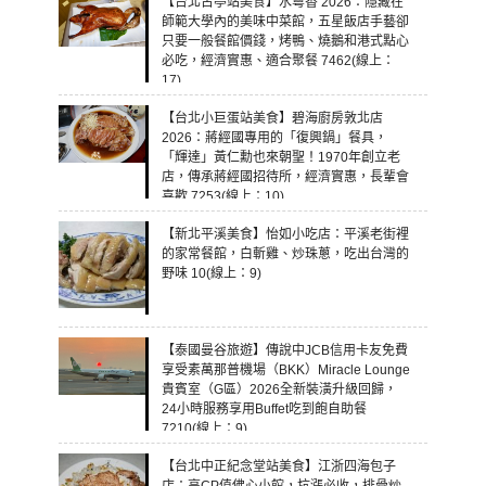
【台北古亭站美食】水粵香 2026：隱藏在
師範大學內的美味中菜館，五星飯店手藝卻
只要一般餐館價錢，烤鴨、燒鵝和港式點心
必吃，經濟實惠、適合聚餐 7462(線上：
17)
【台北小巨蛋站美食】碧海廚房敦北店
2026：蔣經國專用的「復興鍋」餐具，
「輝達」黃仁勳也來朝聖！1970年創立老
店，傳承蔣經國招待所，經濟實惠，長輩會
喜歡 7253(線上：10)
【新北平溪美食】怡如小吃店：平溪老街裡
的家常餐館，白斬雞、炒珠蔥，吃出台灣的
野味 10(線上：9)
【泰國曼谷旅遊】傳說中JCB信用卡友免費
享受素萬那普機場（BKK）Miracle Lounge
貴賓室（G區）2026全新裝潢升級回歸，
24小時服務享用Buffet吃到飽自助餐
7210(線上：9)
【台北中正紀念堂站美食】江浙四海包子