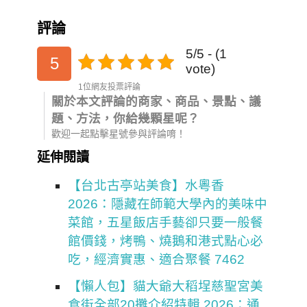
評論
5/5 - (1
5
vote)
1位網友投票評論
關於本文評論的商家、商品、景點、議
題、方法，你給幾顆星呢？
歡迎一起點擊星號參與評論唷！
延伸閱讀
【台北古亭站美食】水粵香
2026：隱藏在師範大學內的美味中
菜館，五星飯店手藝卻只要一般餐
館價錢，烤鴨、燒鵝和港式點心必
吃，經濟實惠、適合聚餐 7462
【懶人包】貓大爺大稻埕慈聖宮美
食街全部20攤介紹特輯 2026：通