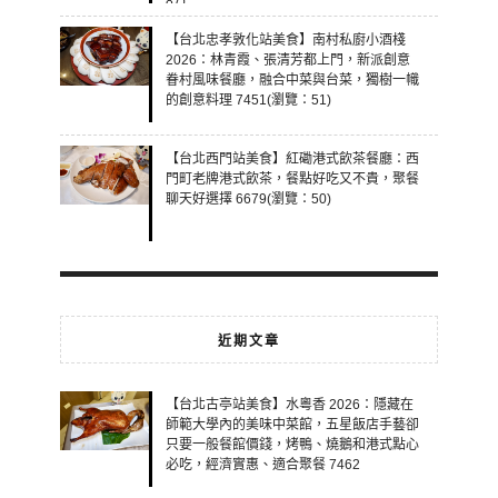
87)
【台北忠孝敦化站美食】南村私廚小酒棧
2026：林青霞、張清芳都上門，新派創意
眷村風味餐廳，融合中菜與台菜，獨樹一幟
的創意料理 7451(瀏覽：51)
【台北西門站美食】紅磡港式飲茶餐廳：西
門町老牌港式飲茶，餐點好吃又不貴，聚餐
聊天好選擇 6679(瀏覽：50)
近期文章
【台北古亭站美食】水粵香 2026：隱藏在
師範大學內的美味中菜館，五星飯店手藝卻
只要一般餐館價錢，烤鴨、燒鵝和港式點心
必吃，經濟實惠、適合聚餐 7462