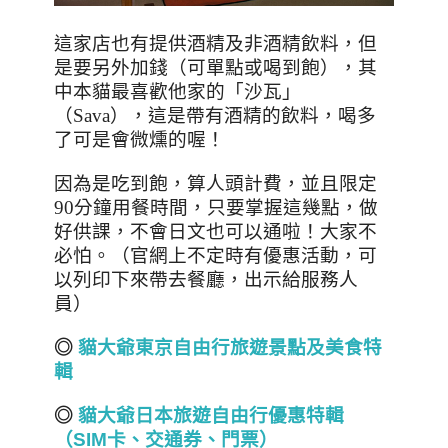
這家店也有提供酒精及非酒精飲料，但
是要另外加錢（可單點或喝到飽），其
中本貓最喜歡他家的「沙瓦」
（
Sava
），這是帶有酒精的飲料，喝多
了可是會微燻的喔！
因為是吃到飽，算人頭計費，並且限定
90
分鐘用餐時間，只要掌握這幾點，做
好供課，不會日文也可以通啦！大家不
必怕。（官網上不定時有優惠活動，可
以列印下來帶去餐廳，出示給服務人
員）
◎
貓大爺東京自由行旅遊景點及美食特
輯
◎
貓大爺日本旅遊自由行優惠特輯
（SIM
卡、交通券、門票）