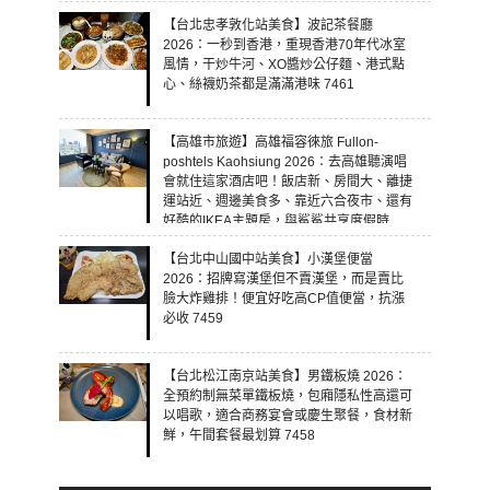
【台北忠孝敦化站美食】波記茶餐廳
2026：一秒到香港，重現香港70年代冰室
風情，干炒牛河、XO醬炒公仔麵、港式點
心、絲襪奶茶都是滿滿港味 7461
【高雄市旅遊】高雄福容徠旅 Fullon-
poshtels Kaohsiung 2026：去高雄聽演唱
會就住這家酒店吧！飯店新、房間大、離捷
運站近、週邊美食多、靠近六合夜市、還有
好酷的IKEA主題房，與鯊鯊共享度假時
光！ 7460
【台北中山國中站美食】小漢堡便當
2026：招牌寫漢堡但不賣漢堡，而是賣比
臉大炸雞排！便宜好吃高CP值便當，抗漲
必收 7459
【台北松江南京站美食】男鐵板燒 2026：
全預約制無菜單鐵板燒，包廂隱私性高還可
以唱歌，適合商務宴會或慶生聚餐，食材新
鮮，午間套餐最划算 7458