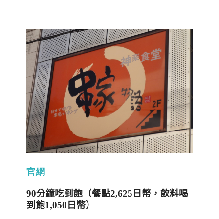
官
網
90
分鐘吃到飽（餐點2,625日幣，飲料喝
到飽1,050日幣）