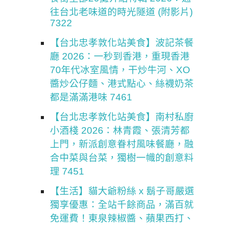
往台北老味道的時光隧道 (附影片)
7322
【台北忠孝敦化站美食】波記茶餐
廳 2026：一秒到香港，重現香港
70年代冰室風情，干炒牛河、XO
醬炒公仔麵、港式點心、絲襪奶茶
都是滿滿港味 7461
【台北忠孝敦化站美食】南村私廚
小酒棧 2026：林青霞、張清芳都
上門，新派創意眷村風味餐廳，融
合中菜與台菜，獨樹一幟的創意料
理 7451
【生活】貓大爺粉絲 x 鬍子哥嚴選
獨享優惠：全站千餘商品，滿百就
免運費！東泉辣椒醬、蘋果西打、