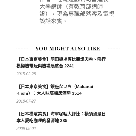
大學講師（有教育部講師
證），現為專職部落客及電視
談話來賓。
YOU MIGHT ALSO LIKE
【日本東京美食】羽田機場惠比壽燒肉卷、飛行
模擬機電玩與機場展望台 2241
2015-02-28
【日本東京美食】銀座㐂いち（Makanai
Kiichi）：大人味高檔居酒屋 3514
2018-07-27
【日本橫濱美食】海軍咖哩大評比：橫須賀是日
本人愛吃咖哩的發源地 385
2009-08-02