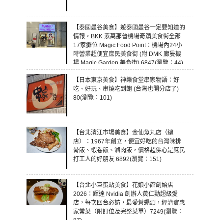
【泰國曼谷美食】遊泰國曼谷一定要知道的
情報，BKK 素萬那普機場奇蹟美食街全部
17家攤位 Magic Food Point：機場內24小
時營業超便宜庶民美食街 (附 DMK 廊曼機
場 Magic Garden 美食街) 6847(瀏覽：44)
【日本東京美食】神樂食堂串家物語：好
吃、好玩、串燒吃到飽 (台灣也開分店了)
80(瀏覽：101)
【台北濱江市場美食】金仙魚丸店（總
店）：1967年創立，便宜好吃的台灣味排
骨飯、蝦卷飯、滷肉飯，價格超佛心是庶民
打工人的好朋友 6892(瀏覽：151)
【台北小巨蛋站美食】花娘小館創始店
2026：輝達 Nvidia 創辦人黃仁勳超級愛
店，每次回台必訪，最愛蒼蠅頭，經濟實惠
家常菜（附訂位及完整菜單）7249(瀏覽：