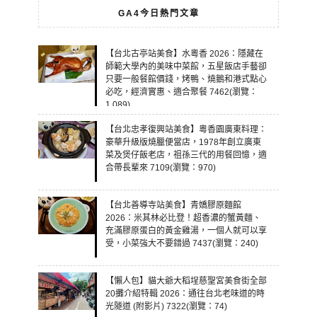
GA4今日熱門文章
【台北古亭站美食】水粵香 2026：隱藏在
師範大學內的美味中菜館，五星飯店手藝卻
只要一般餐館價錢，烤鴨、燒鵝和港式點心
必吃，經濟實惠、適合聚餐 7462(瀏覽：
1,089)
【台北忠孝復興站美食】粵香園廣東料理：
豪華升級版燒臘便當店，1978年創立廣東
菜及煲仔飯老店，祖孫三代的用餐回憶，適
合帶長輩來 7109(瀏覽：970)
【台北善導寺站美食】青嬌膠原麵館
2026：米其林必比登！超香濃的蟹黃麵、
充滿膠原蛋白的黃金雞湯，一個人就可以享
受，小菜強大不要錯過 7437(瀏覽：240)
【懶人包】貓大爺大稻埕慈聖宮美食街全部
20攤介紹特輯 2026：通往台北老味道的時
光隧道 (附影片) 7322(瀏覽：74)