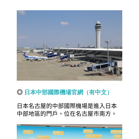
◎
日
本
中
部
國
際
機
場
官
網（
有
中
文
）
日本名古屋的中部國際機場是進入日本
中部地區的門戶，位在名古屋市南方。