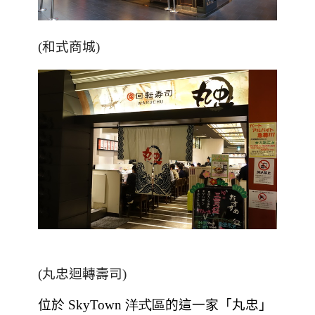
(和式商城)
(丸忠迴轉壽司)
位於
SkyTown 洋式區
的這一家「丸忠」