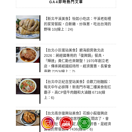
GA4即時熱門文章
【新北平溪美食】怡如小吃店：平溪老街裡
的家常餐館，白斬雞、炒珠蔥，吃出台灣的
野味 10(線上：24)
【台北小巨蛋站美食】碧海廚房敦北店
2026：蔣經國專用的「復興鍋」餐具，
「輝達」黃仁勳也來朝聖！1970年創立老
店，傳承蔣經國招待所，經濟實惠，長輩會
喜歡 7253(線上：7)
【台北中正紀念堂站美食】合歡刀削麵館：
每天中午必排隊！新南門市場二樓美食街扛
霸子，高CP值牛肉麵和大滷麵 6718(線
上：6)
【台北南京復興站美食】花娘小館復興店
2026：黃仁勳愛店居然開第三間店了，會
不會太扯？老闆肯定上輩子燒好香，是經濟
實惠的聚餐選擇 7436(線上：6)