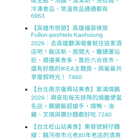
衛生紙、泡麵、清潔劑、洗衣精、
冷凍食品、常溫食品通通都有
6963
【高雄市旅遊】高雄福容徠旅
Fullon-poshtels Kaohsiung
2026：去高雄聽演唱會就住這家酒
店吧！飯店新、房間大、離捷運站
近、週邊美食多、靠近六合夜市、
還有好酷的IKEA主題房，與鯊鯊共
享度假時光！ 7460
【台北南京復興站美食】家鴻燒鵝
2026：興安街每天排隊的燒臘便當
名店，鵝腿飯超搶手，燒鴨、油
雞、叉燒與廣炒麵都好吃 7240
【台北松山站美食】東發號蚵仔麵
線：饒河夜市元老80年老店的清爽