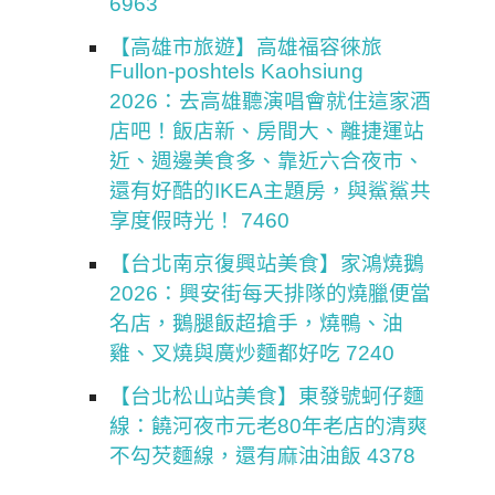
6963
【高雄市旅遊】高雄福容徠旅
Fullon-poshtels Kaohsiung
2026：去高雄聽演唱會就住這家酒
店吧！飯店新、房間大、離捷運站
近、週邊美食多、靠近六合夜市、
還有好酷的IKEA主題房，與鯊鯊共
享度假時光！ 7460
【台北南京復興站美食】家鴻燒鵝
2026：興安街每天排隊的燒臘便當
名店，鵝腿飯超搶手，燒鴨、油
雞、叉燒與廣炒麵都好吃 7240
【台北松山站美食】東發號蚵仔麵
線：饒河夜市元老80年老店的清爽
不勾芡麵線，還有麻油油飯 4378