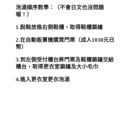
泡湯順序教學：（不會日文也沒問題
喔！）
1.
脫鞋放進右側鞋櫃，取得鞋櫃鎖鑰
2.
在自動販賣機購買門票（成人
1030
元日
幣）
3.
到左側受付櫃台將門票及鞋櫃鎖鑰交給
櫃台，取得更衣室鎖鑰及大小毛巾
4.
進入更衣室更衣泡湯