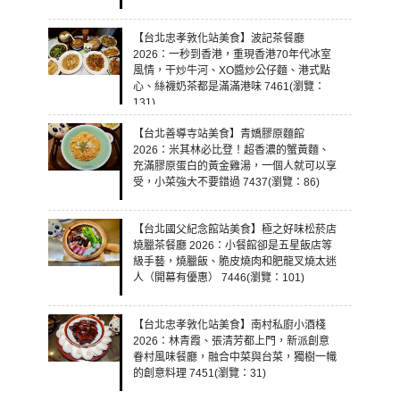
【台北忠孝敦化站美食】波記茶餐廳
2026：一秒到香港，重現香港70年代冰室
風情，干炒牛河、XO醬炒公仔麵、港式點
心、絲襪奶茶都是滿滿港味 7461(瀏覽：
131)
【台北善導寺站美食】青嬌膠原麵館
2026：米其林必比登！超香濃的蟹黃麵、
充滿膠原蛋白的黃金雞湯，一個人就可以享
受，小菜強大不要錯過 7437(瀏覽：86)
【台北國父紀念館站美食】極之好味松菸店
燒臘茶餐廳 2026：小餐館卻是五星飯店等
級手藝，燒臘飯、脆皮燒肉和肥龍叉燒太迷
人（開幕有優惠） 7446(瀏覽：101)
【台北忠孝敦化站美食】南村私廚小酒棧
2026：林青霞、張清芳都上門，新派創意
眷村風味餐廳，融合中菜與台菜，獨樹一幟
的創意料理 7451(瀏覽：31)