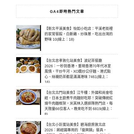
GA4即時熱門文章
【新北平溪美食】怡如小吃店：平溪老街裡
的家常餐館，白斬雞、炒珠蔥，吃出台灣的
野味 10(線上：18)
【台北忠孝敦化站美食】波記茶餐廳
2026：一秒到香港，重現香港70年代冰室
風情，干炒牛河、XO醬炒公仔麵、港式點
心、絲襪奶茶都是滿滿港味 7461(線上：
16)
【台北北門站美食】江牛樓：外國和尚會唸
經，日本主廚煮牛肉麵好吃耶！突破傳統紅
燒牛肉麵框架，米其林入選排隊熱門店，每
天限量66位客人，晚來吃不到 6819(線上：
8)
【台北小巨蛋站美食】碧海廚房敦北店
2026：蔣經國專用的「復興鍋」餐具，