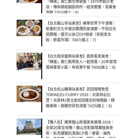
「輝達」黃仁勳也來朝聖！1970年創立老
店，傳承蔣經國招待所，經濟實惠，長輩會
喜歡 7253(線上：8)
【台北龍山寺站美食】萬華世界下午酒場：
新富町文化市場古蹟裡的居酒屋，不但白天
就開喝，還可以自己DIY辦桌（多餃舍水
餃、新富市場）7087(線上：7)
【台北南京復興站美食】廚房客家美食：
「輝達」黃仁勳帶家人一起用餐，20年家常
風味客家小館，有商業午餐 7009(線上：6)
【台北松山機場站美食】武田咖哩食堂
TORIAEZU CURRY 2026：米其林必比
登！米其林2星主廚武田健志的咖哩飯，精
緻美味，挑戰你荷包深度 7425(線上：6)
【懶人包】萬華龍山商場美食廣場 2026：
全部20家全攻略！龍山寺對面隱藏版美食
街，臥虎藏龍抗漲高CP值，便當、滷肉