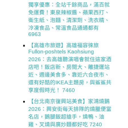
獨享優惠：全站千餘商品，滿百就
免運費！東泉辣椒醬、蘋果西打、
衛生紙、泡麵、清潔劑、洗衣精、
冷凍食品、常溫食品通通都有
6963
【高雄市旅遊】高雄福容徠旅
Fullon-poshtels Kaohsiung
2026：去高雄聽演唱會就住這家酒
店吧！飯店新、房間大、離捷運站
近、週邊美食多、靠近六合夜市、
還有好酷的IKEA主題房，與鯊鯊共
享度假時光！ 7460
【台北南京復興站美食】家鴻燒鵝
2026：興安街每天排隊的燒臘便當
名店，鵝腿飯超搶手，燒鴨、油
雞、叉燒與廣炒麵都好吃 7240