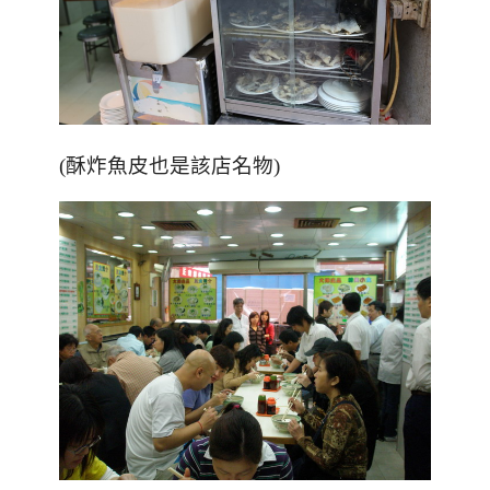
(酥炸魚皮也是該店名物)