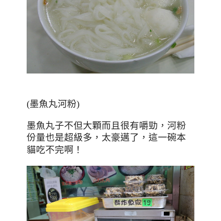
(墨魚丸河粉)
墨魚丸子不但大顆
而且很有嚼勁
，
河粉
份量也是超級多
，太豪邁了
，這
一碗本
！
貓吃不完啊