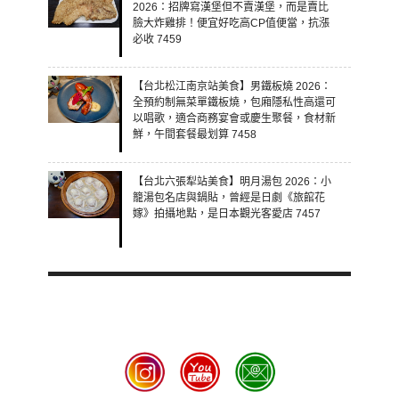
2026：招牌寫漢堡但不賣漢堡，而是賣比
臉大炸雞排！便宜好吃高CP值便當，抗漲
必收 7459
【台北松江南京站美食】男鐵板燒 2026：
全預約制無菜單鐵板燒，包廂隱私性高還可
以唱歌，適合商務宴會或慶生聚餐，食材新
鮮，午間套餐最划算 7458
【台北六張犁站美食】明月湯包 2026：小
籠湯包名店與鍋貼，曾經是日劇《旅館花
嫁》拍攝地點，是日本觀光客愛店 7457