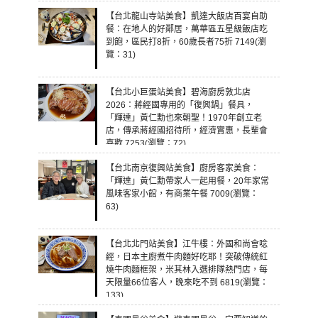
【台北龍山寺站美食】凱達大飯店百宴自助
餐：在地人的好鄰居，萬華區五星級飯店吃
到飽，區民打8折，60歲長者75折 7149(瀏
覽：31)
【台北小巨蛋站美食】碧海廚房敦北店
2026：蔣經國專用的「復興鍋」餐具，
「輝達」黃仁勳也來朝聖！1970年創立老
店，傳承蔣經國招待所，經濟實惠，長輩會
喜歡 7253(瀏覽：72)
【台北南京復興站美食】廚房客家美食：
「輝達」黃仁勳帶家人一起用餐，20年家常
風味客家小館，有商業午餐 7009(瀏覽：
63)
【台北北門站美食】江牛樓：外國和尚會唸
經，日本主廚煮牛肉麵好吃耶！突破傳統紅
燒牛肉麵框架，米其林入選排隊熱門店，每
天限量66位客人，晚來吃不到 6819(瀏覽：
133)