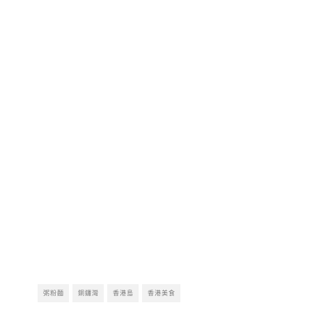
粥粉麵
銅鑼灣
香港島
香港美食