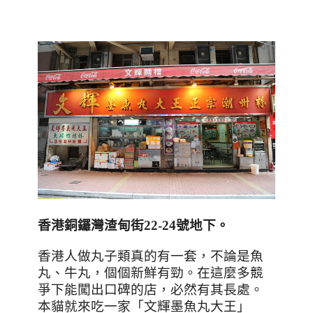
香港銅鑼灣渣甸街
22-24
號地下
。
香港人做丸子類真的有一套，不論是魚
丸、牛丸，個個新鮮有勁
。在這麼多競
爭下能闖出口碑的店，必然有其長處。
本貓就來吃一家「文輝墨魚丸大王」