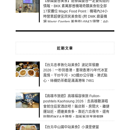
【泰國曼谷美食】遊泰國曼谷一定要知道的
情報，BKK 素萬那普機場奇蹟美食街全部
17家攤位 Magic Food Point：機場內24小
時營業超便宜庶民美食街 (附 DMK 廊曼機
場 Magic Garden 美食街) 6847(瀏覽：44)
近期文章
【台北忠孝敦化站美食】波記茶餐廳
2026：一秒到香港，重現香港70年代冰室
風情，干炒牛河、XO醬炒公仔麵、港式點
心、絲襪奶茶都是滿滿港味 7461
【高雄市旅遊】高雄福容徠旅 Fullon-
poshtels Kaohsiung 2026：去高雄聽演唱
會就住這家酒店吧！飯店新、房間大、離捷
運站近、週邊美食多、靠近六合夜市、還有
好酷的IKEA主題房，與鯊鯊共享度假時
光！ 7460
【台北中山國中站美食】小漢堡便當