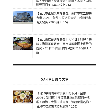
飯、牛肉麵、炒飯炒麵、鍋貼、素食、剉冰
甜湯通通有 7442(線上：6)
【台北中正紀念堂站美食】南門市場二樓美
食街 2026：全部17家店家介紹，超熱門市
場美食街 7266(線上：5)
【台北南京復興站美食】大和日本料理：美
味北海道花魚定食！南京復興商圈上班族的
廚房，20多年平價日本料理店 7110(線上：
5)
GA4今日熱門文章
【台北中山國中站美食】閏似月．金香
2026：新開幕！被涼麵耽誤的豬腳開分店
啦，豬腳、大腸、滷肉飯、涼麵都是名物，
台灣味吃起來 7377(瀏覽：105)