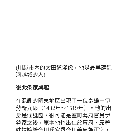
(川越市內的太田道灌像
，他是最早建造
河越城的人
)
後北条家興起
在混亂的關東地區出現了一位梟雄－
伊
勢新九郎（1432年～1519年）
。
他的出
身是個謎團
，很
可能是室町幕府官員伊
勢家之後，原本他也出仕於幕府
，
靠著
妹妹嫁給今川氏家督今川義忠為正室
，