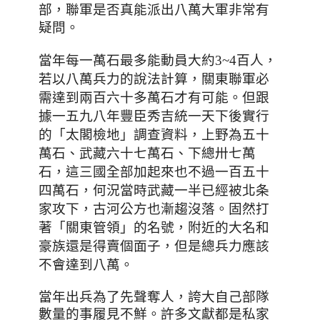
部，聯軍是否真能派出八萬大軍非常有
疑問。
當年每一萬石最多能動員大約3~4百人，
若以八萬兵力的說法計算，關東聯軍必
需達到兩百六十多萬石才有可能。但跟
據一五九八年豐臣秀吉統一天下後實行
的「太閣檢地」調查資料，上野為五十
萬石、武藏六十七萬石、下總卅七萬
石，這三國全部加起來也不過一百五十
四萬石，何況當時武藏一半已經被北条
家攻下，古河公方也漸趨沒落。固然打
著「關東管領」的名號，附近的大名和
豪族還是得賣個面子，但是總兵力應該
不會達到八萬。
當年出兵為了先聲奪人，誇大自己部隊
數量的事履見不鮮。許多文獻都是私家