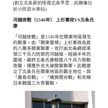
(創立北条家的怪傑北条早雲
，此雕像位
於小田原火車站
)
河越夜戰（1546年）
上杉憲政
VS
北条氏
康
「河越夜戰」是1546年在關東地區發生
的戰事。由「關東管領」上杉憲政為首
的八萬多關東聯軍，攻打由北条綱成率
領三千兵力防禦的河越城。經過半年的
圍城，最終北条氏康馳援八千兵力發動
夜襲，裡應外合大破關東聯軍。此戰建
立了北条氏在關東地區的霸主地位，與
「嚴島合戰」、「桶狹間合戰」和合稱
日本戰國三大奇襲戰。