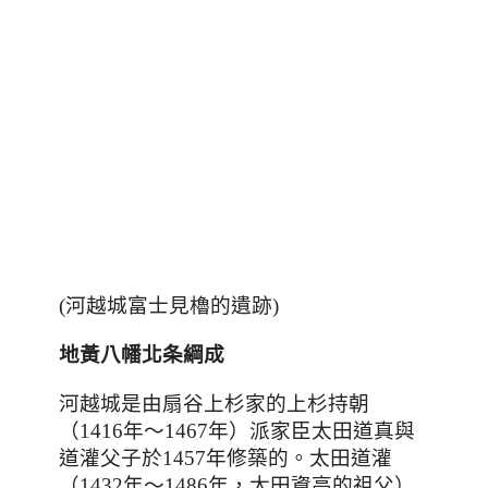
(河越城富士見櫓的遺跡)
地黃八幡北条綱成
河越城是由扇谷上杉家的上杉持朝
（1416年～1467年）派家臣太田道真與
道灌父子於1457年修築的。太田道灌
（1432年～1486年
，
太田資高的祖父）