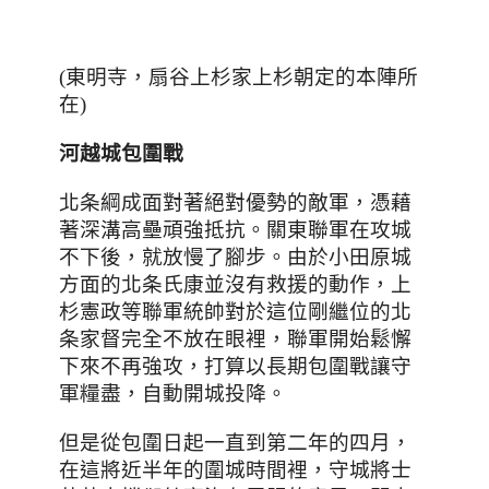
(東明寺
，扇谷上杉家上杉朝定的本陣所
在
)
河越城包圍戰
北条綱成面對著絕對優勢的敵軍
，
憑藉
著深溝高壘頑強抵抗
。
關東聯軍在攻城
不下後
，就放慢了腳步。由於小田原城
方面的北条氏康並沒有救援的動作，上
杉憲政等聯軍統帥對於這位剛繼位的北
条家督完全不放在眼裡，聯軍開始鬆懈
下來不再強攻，打算以長期包圍戰讓守
軍糧盡，自動開城投降。
但是從包圍日起一直到第二年的四月
，
在這將近
半年的圍城時間裡
，
守城將士