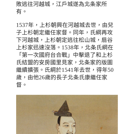
敗逃往河越城，江戶城遂為北条家所
有
。
1537年，上杉朝興在河越城去世，由兒
子上杉朝定繼任家督。同年
，
氏綱再攻
下河越城
，上杉朝定逃往松山城，扇谷
上杉家迅速沒落。1538年，
北条氏綱在
「第一次國府台合戰」中擊退了和上杉
氏結盟的安房國里見家，北条家的版圖
繼續擴張。
氏綱於1541年去世，得年50
歲，由他26歲的長子北条氏康繼任家
督。