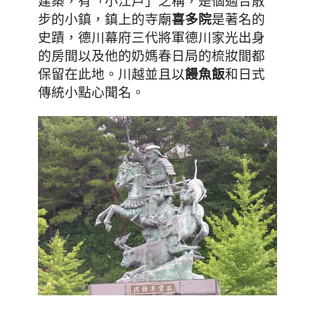
建築，有「小江戶」之稱，是個適合散
步的小鎮，鎮上的寺廟
喜多院
是著名的
史蹟，德川幕府三代將軍德川家光出身
的房間以及他的奶媽春日局的梳妝間都
保留在此地。川越並且以
饅魚飯
和日式
傳統小點心聞名。