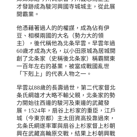
才發跡成為
駿河興國寺
城城主
，從此展
開霸業。
他憑藉著過人的的權謀，成為佔有伊
豆、相模兩國的大名
（勢力大的領
主）
，後代稱他為北条早雲
。早雲年過
60歲才成為大名，
以小田原城為居城開
創了北条家（史稱後北条家）稱霸關東
一百年左右的基業
，
被當成戰國亂世
「
下剋上
」
的代表人物之一。
早雲以88歲的長壽過世，第二代家督北
条氏綱雄才大略不輸父親
，
北条家的勢
力開始往西邊的駿河及東邊的武藏發
展。1524年
，
扇谷上杉家的重臣
，
江戶
城
（今東京都）
主太田資高投
靠
過來，
北条氏綱遂率軍與扇谷上杉家督上杉朝
興在武藏高輪原交戰，結果上杉朝興戰