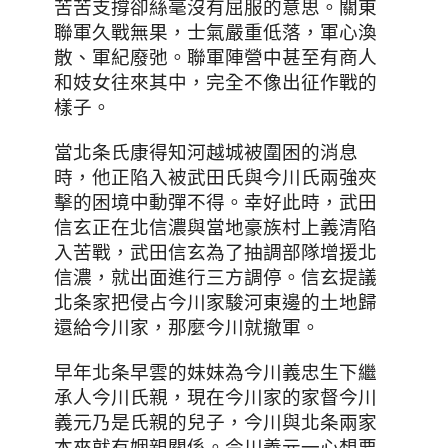
苦苦支撐卻絲毫沒有屈服的意思。關東
聯軍久戰無果，士氣嚴重低落
，
軍心渙
散
、
軍紀廢弛
。
聯軍陣營中甚至有商人
和妓女往來其中，完全不像出征作戰的
樣子
。
當北条氏康得知河越城被圍困的消息
時，他正陷入被武田氏與今川氏兩強夾
擊的困境中動彈不得。幸好此時，武田
信玄正在北信濃與當地豪族村上義清陷
入苦戰
，武田
信玄為了抽調部隊增援北
信濃，就出面進行三方調停。信玄提議
北条家把侵占今川家駿河東邊的土地歸
還給今川家，那麼今川就撤軍。
早年北条早雲
的妹妹為今川義忠生下繼
承人今川氏親，現在
今川家的家督今川
義元乃是氏親的兒子
，今川與北条兩家
本來就有姻親關係。今川義元
一心想要