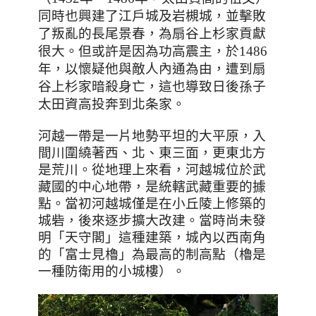
同時也興建了江戶城及岩槻城，並擊敗
了叛亂的長尾景春，為扇谷上杉家貢獻
很大。但或許是因為功高震主，於1486
年，以懷疑他與敵人內通為由，遭到扇
谷上杉家暗殺身亡
，
這也導致日後孫子
太田資高投奔到北条家
。
河越一帶是一片地勢平坦的大平原，入
間川圍繞著西、北、東三面，更東北方
是荒川。從地理上來看，河越城位於武
藏國的中心地帶，是統轄武藏重要的據
點。當初河越城僅是在小丘陵上修築的
城砦，後來逐步擴大改建。當時尚未發
明「天守閣」這種建築，城內以西南角
的「富士見櫓」為最高的制高點（櫓是
一種防衛用的小城樓）。