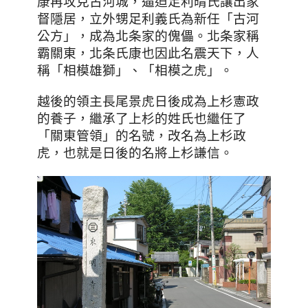
康再攻克古河城，逼迫足利晴氏讓出家
督隱居，立外甥足利義氏為新任
「
古河
公方
」
，成為北条家的傀儡。北条家稱
霸關東，北条氏康也因此名震天下
，人
稱「相模雄獅」、「相模之虎」
。
越後的領主長尾景虎日後成為上杉憲政
的養子
，
繼承了上杉的姓氏也繼任了
「
關東管領
」
的名號，改名為上杉政
虎，也就是日後的名將上杉謙信。