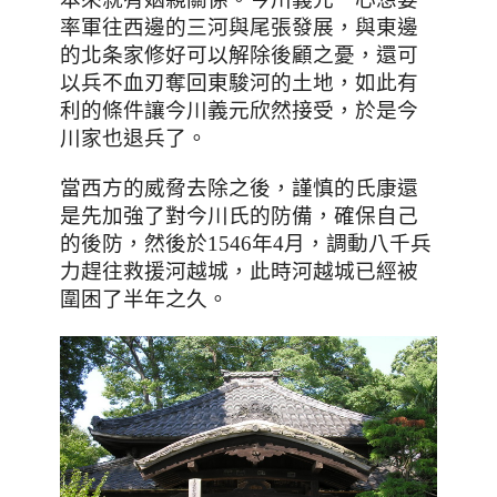
率軍往西邊的三河與尾張發展，與東邊
的北条家修好可以解除後顧之憂
，還可
以兵不血刃奪回
東駿河的土地，如此有
利的條件讓今川義元欣然接受
，於是
今
川家也退兵了。
當西方的威脅去除之後
，謹慎的
氏康還
是先加強了對今川氏的防備，確保自己
的後防
，然後於1546
年4月
，調動
八千兵
力趕往救援河越城
，
此時
河越城已經被
圍困了半年之久。