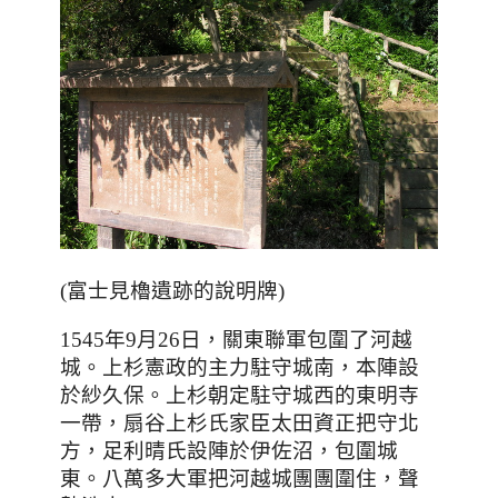
(富士見櫓遺跡的說明牌)
1545年9月26日，關東聯軍包圍了河越
城。上杉憲政的主力駐守城南，本陣設
於紗久保。上杉朝定駐守城西的東明寺
一帶，扇谷上杉氏家臣太田資正把守北
方，足利晴氏設陣於伊佐沼
，
包圍城
東。八萬多大軍把河越城團團圍住，聲