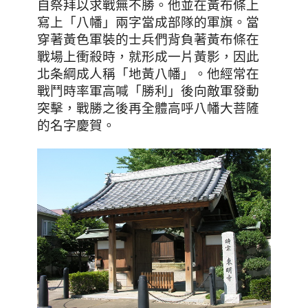
自祭拜以求戰無不勝。他並在黃布條上
寫上
「
八幡
」
兩字當成部隊的軍旗。當
穿著黃色軍裝的士兵們背負著黃布條在
戰場上衝殺時，
就形成一片黃影，因此
北条綱成
人稱
「
地黃八幡
」
。他經常在
戰鬥時率軍高喊
「
勝利
」
後向敵軍發動
突擊，戰勝之後再全體高呼八幡大菩隡
的名字慶賀。