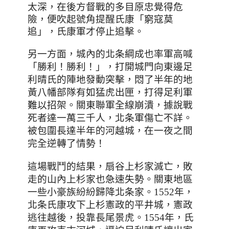
太深，在後方督戰的多目原忠覺得危
險，便吹起號角提醒氏康「窮寇莫
追」，氏康軍才停止追擊。
另一方面，城內的北条綱成也率軍高喊
「
勝利！勝利！
」
，打開城門向東邊足
利晴氏的陣地發動突擊，悶了半年的地
黃八幡部隊有如猛虎出匣，打得足利軍
難以招架。關東聯軍全線崩潰，據說戰
死者達一萬三千人
，北条軍傷亡不詳
。
被包圍長達半年的河越城，在一夜之間
完全逆轉了情勢！
這場戰鬥的結果，扇谷上杉家滅亡，敗
走的山內上杉家也急速失勢。關東地區
一些小豪族紛紛歸降北条家。1552年
，
北条氏康攻下上杉憲政的平井城，憲政
逃往越後，投靠長尾景虎。1554年，氏