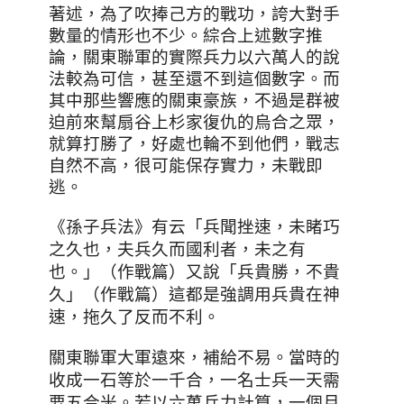
著述，為了吹捧己方的戰功，誇大對手
數量的情形也不少。綜合上述數字推
論，關東聯軍的實際兵力以六萬人的說
法較為可信，甚至還不到這個數字。而
其中那些響應的關東豪族，不過是群被
迫前來幫扇谷上杉家復仇的烏合之眾，
就算打勝了，好處也輪不到他們，戰志
自然不高，很可能保存實力，未戰即
逃。
《孫子兵法》
有云
「
兵聞挫速
，
未睹巧
之久也
，
夫兵久而國利者
，
未之有
也
。」（作戰篇）又說「
兵貴勝
，
不貴
久
」（作戰篇）這都是強調
用兵貴在神
速
，拖久了反而不利。
關東聯軍大軍遠來，補給不易
。
當時的
收成一石等於一千合，一名士兵一天需
要五合米。若以六萬兵力計算，一個月