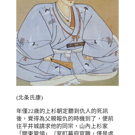
(北条氏康)
年僅22歲的上杉朝定聽到仇人的死訊
後，覺得為父親報仇的時機到了，便前
往平井城請求他的同宗，山內上杉家
「
關東管領
」
（室町幕府官職
，僅是虛