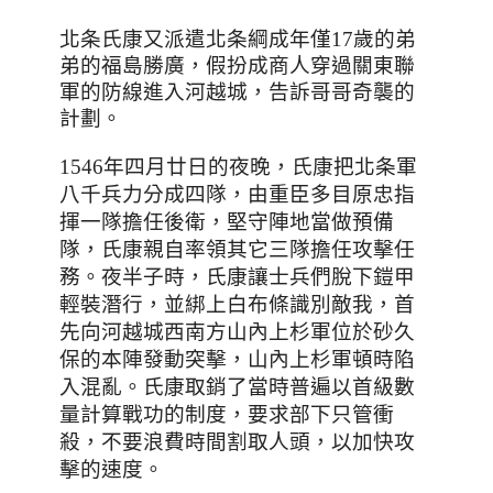
北条氏康又派遣北条綱成年僅17歲的弟
弟的福島勝廣，假扮成商人穿過關東聯
軍的防線進入河越城，告訴哥哥奇襲的
計劃。
1546年四月廿日的夜晚，氏康把北条軍
八千兵力分成四隊，由重臣多目原忠指
揮一隊擔任後衛，堅守陣地當做預備
隊，氏康親自率領其它三隊擔任攻擊任
務。夜半子時，氏康讓士兵們脫下鎧甲
輕裝潛行，並綁上白布條識別敵我
，首
先向河越城西南方山內上杉軍位於砂久
保的本陣發動突擊，山內上杉軍頓時陷
入混亂。氏康取銷了當時普遍以首級數
量計算戰功的制度
，要求部下只管衝
殺，不要浪費時間割取人頭，以加快攻
擊的速度。