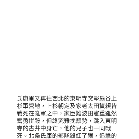
氏康軍又再往西北的東明寺突擊扇谷上
杉軍營地，上杉朝定及家老太田資賴皆
戰死在亂軍之中，家臣難波田憲重雖然
奮勇拼殺，但終究難挽頹勢，跳入東明
寺的古井中身亡，他的兒子也一同戰
死。北条氏康的部隊殺紅了眼，追擊的