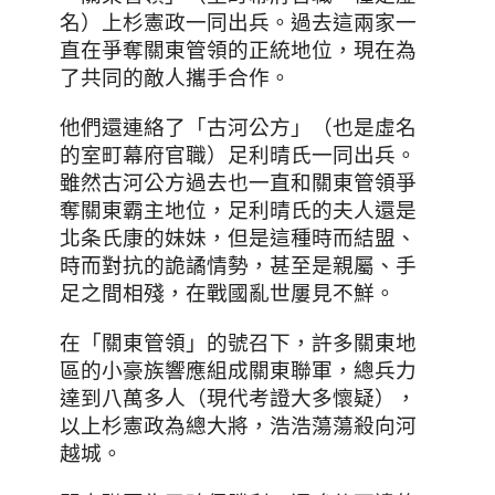
名
）上杉憲政一同出兵。過去這兩家一
直在爭奪關東管領的正統地位
，現在為
了共同的敵人攜手合作。
他們還連絡了「古河公方」（也是虛名
的室町幕府官職）足利晴氏一同出兵。
雖然古河公方過去也一直和關東管領爭
奪關東霸主地位，足利晴氏的夫人還是
北条氏康的妹妹，但是這種時而結盟、
時而對抗的詭譎情勢，甚至是親屬
、
手
足之間相殘
，
在戰國亂世屢見不鮮。
在「
關東管領
」的號召下
，許多關東地
區的小豪族響應組成關東聯軍，總兵力
達到八萬多人（現代考證大多懷疑），
以上杉憲政為總大將，浩浩蕩蕩殺向河
越城。