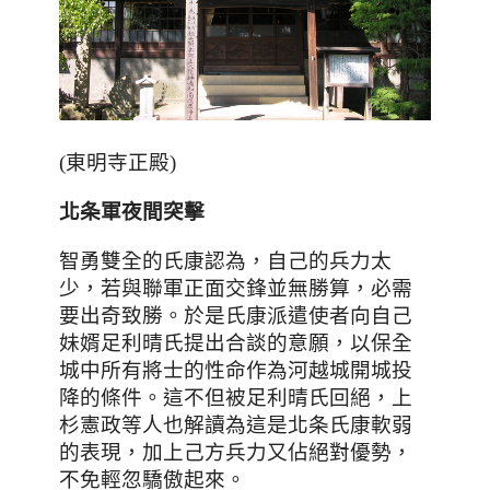
(東明寺正殿)
北条軍夜間突擊
智勇雙全的氏康認為
，自己的兵力太
少，若與聯軍正面交鋒並無勝算，必需
要出奇致勝。於是
氏康派遣使者向自己
妹婿足利晴氏提出合談的意願
，以
保全
城中所有將士的性命作為河越城開城投
降的條件
。這不但被足利晴氏回絕，上
杉憲政等人也解讀為這是北条氏康軟弱
的表現，加上己方兵力又佔絕對優勢，
不免輕忽驕傲起來。