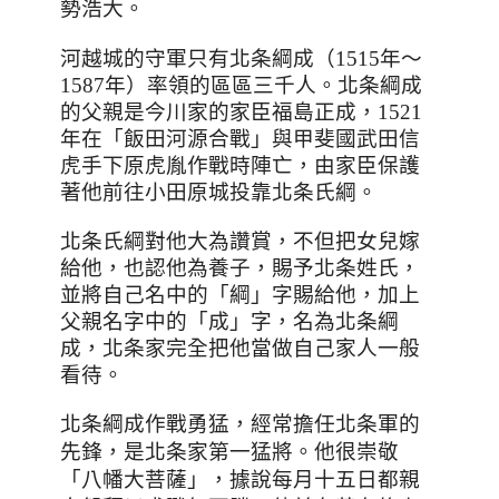
勢浩大。
河越城的守軍只有北条綱成（1515年～
1587年）率領的區區三千人。北条綱成
的父親是今川家的家臣福島正成，1521
年在「飯田河源合戰」與甲斐國武田信
虎手下原虎胤作戰時陣亡，由家臣保護
著他前往小田原城投靠北条氏綱。
北条氏綱對他大為讚賞，不但把女兒嫁
給他，也認他為養子，賜予北条姓氏，
並將自己名中的「綱」字賜給他，加上
父親名字中的「成」字，名為北条綱
成，北条家完全把他當做自己家人一般
看待。
北条綱成作戰勇猛，經常擔任北条軍的
先鋒，是北条家第一猛將。他很崇敬
「
八幡大菩薩
」
，據說每月十五日都親