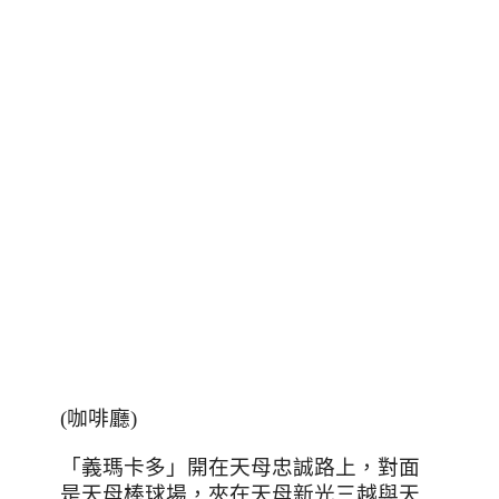
(咖啡廳)
「義瑪卡多」開在天母忠誠路上，對面
是天母棒球場，夾在天母新光三越與天