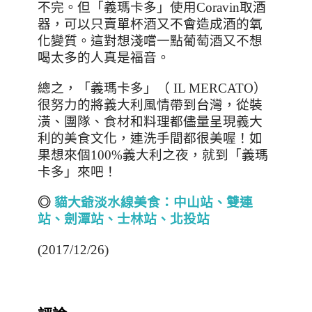
不完。但「義瑪卡多」使用
Coravin
取酒
器，可以只賣單杯酒又不會造成酒的氧
化變質。這對想淺嚐一點葡萄酒又不想
喝太多的人真是福音。
總之，「義瑪卡多」（
IL MERCATO
）
很努力的將義大利風情帶到台灣，從裝
潢、團隊、食材和料理都儘量呈現義大
利的美食文化，連洗手間都很美喔！如
果想來個
100%
義大利之夜，就到「義瑪
卡多」來吧！
◎
貓大爺淡水線美食：中山站、雙連
站、劍潭站、士林站、北投站
(2017/12/26)