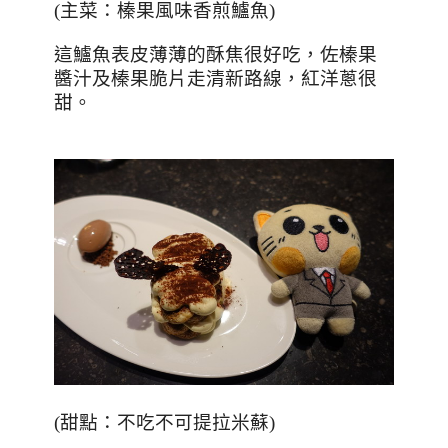
(
主菜：榛果風味香煎鱸魚
)
這鱸魚表皮薄薄的酥焦很好吃，佐榛果
醬汁及榛果脆片走清新路線，紅洋蔥很
甜。
(
甜點：不吃不可提拉米蘇
)