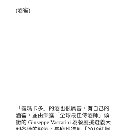
(
酒窖
)
「義瑪卡多」的酒也很厲害，有自己的
酒窖，並由榮獲「全球最佳侍酒師」頭
銜的
Giuseppe Vaccarini
為餐廳挑選義大
利各地的好酒。餐廳也得到「
2018
紅蝦