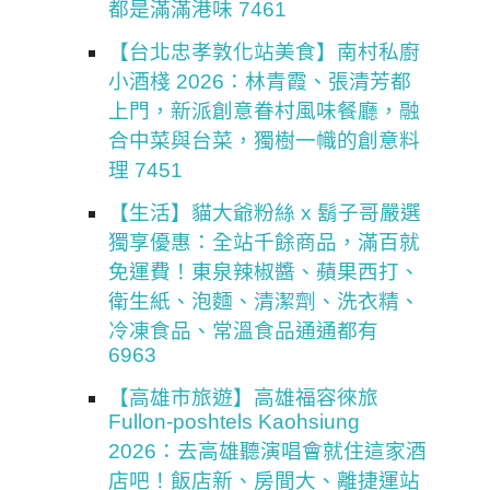
都是滿滿港味 7461
【台北忠孝敦化站美食】南村私廚
小酒棧 2026：林青霞、張清芳都
上門，新派創意眷村風味餐廳，融
合中菜與台菜，獨樹一幟的創意料
理 7451
【生活】貓大爺粉絲 x 鬍子哥嚴選
獨享優惠：全站千餘商品，滿百就
免運費！東泉辣椒醬、蘋果西打、
衛生紙、泡麵、清潔劑、洗衣精、
冷凍食品、常溫食品通通都有
6963
【高雄市旅遊】高雄福容徠旅
Fullon-poshtels Kaohsiung
2026：去高雄聽演唱會就住這家酒
店吧！飯店新、房間大、離捷運站