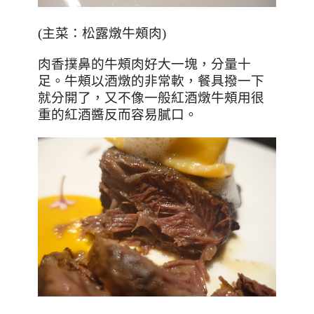
(
主菜：松露燉牛頰肉
)
肉香撲鼻的牛頰肉好大一塊，分量十
足。牛頰以酒燉的非常軟，餐具撥一下
就分開了，又不像一般紅酒燉牛頰用很
重的紅酒醬反而容易膩口。