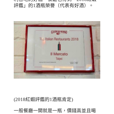
評鑑」的
1
酒瓶榮譽（代表有好酒）。
(2018紅蝦評鑑的1酒瓶肯定)
一般餐廳一開就是一瓶，價錢高並且喝