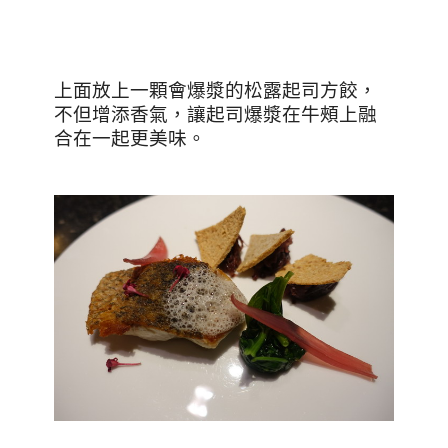
上面放上一顆會爆漿的松露起司方餃，
不但增添香氣，讓起司爆漿在牛頰上融
合在一起更美味。