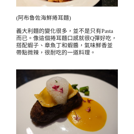
(
阿布魯佐海鮮捲耳麵
)
義大利麵的變化很多，並不是只有
Pasta
而已。像這個捲耳麵口感就很
Q
彈好吃，
搭配蝦子、章魚丁和蝦醬，氣味鮮香並
帶點微辣，很耐吃的一道料理。