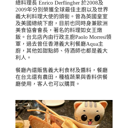
總料理長
Enrico Derflingher
於
2008
及
2009
年分別榮獲全球最佳主廚以及世界
義大利料理大使的頭銜。曾為英國皇室
及美國總統下廚，目前也同時身兼歐洲
美食協會會長，著名的料理如女王燉
飯。台北店內由行政主廚
Paolo Morresi
領
軍，過去曾任香港義大利餐廳
Aqua
主
廚，其他如甜點師、侍酒師也都是義大
利人。
餐廳內還販售義大利食材及醬料，餐廳
在台北還有農田，種植蔬果與香料供餐
廳使用，客人也可以購買。