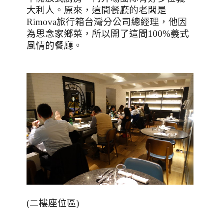
大利人。原來，這間餐廳的老闆是
Rimova
旅行箱台灣分公司總經理，他因
為思念家鄉菜，所以開了這間
100%
義式
風情的餐廳。
(
二樓座位區
)