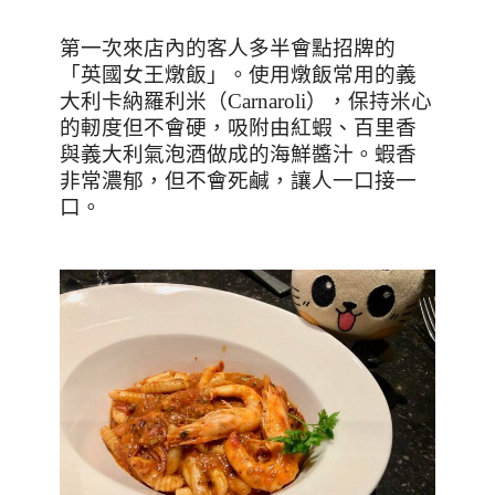
第一次來店內的客人多半會點招牌的
「英國女王燉飯」。使用燉飯常用的義
大利卡納羅利米（
Carnaroli
），保持米心
的軔度但不會硬，吸附由紅蝦、百里香
與義大利氣泡酒做成的海鮮醬汁。蝦香
非常濃郁，但不會死鹹，讓人一口接一
口。