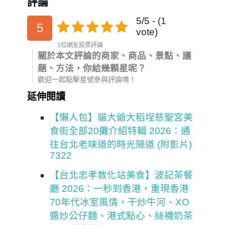
評論
5/5 - (1
5
vote)
1位網友投票評論
關於本文評論的商家、商品、景點、議
題、方法，你給幾顆星呢？
歡迎一起點擊星號參與評論唷！
延伸閱讀
【懶人包】貓大爺大稻埕慈聖宮美
食街全部20攤介紹特輯 2026：通
往台北老味道的時光隧道 (附影片)
7322
【台北忠孝敦化站美食】波記茶餐
廳 2026：一秒到香港，重現香港
70年代冰室風情，干炒牛河、XO
醬炒公仔麵、港式點心、絲襪奶茶