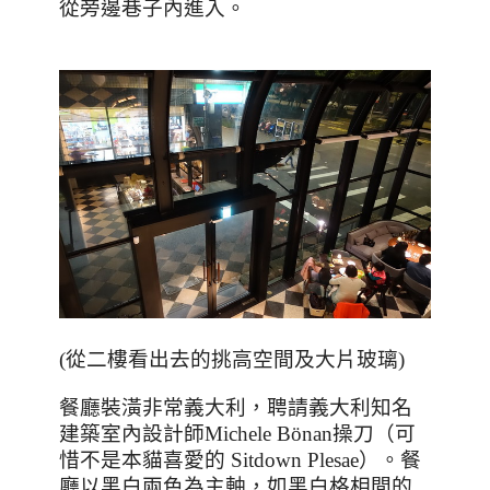
從旁邊巷子內進入。
(
從二樓看出去的挑高空間及大片玻璃
)
餐廳裝潢非常義大利，聘請義大利知名
建築室內設計師
Michele Bönan
操刀（可
惜不是本貓喜愛的
Sitdown Plesae
）。餐
廳以黑白兩色為主軸，如黑白格相間的