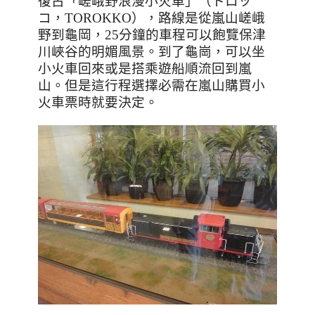
復古「嵯峨野浪漫小火車」（トロッ
コ，
TOROKKO
），路線是從嵐山嵯峨
野到龜岡，
25
分鐘的車程可以飽覽保津
川峽谷的明媚風景。到了龜崗，可以坐
小火車回來或是搭乘遊船順流回到嵐
山。但是這行程選擇必需在嵐山購買小
火車票時就要決定。