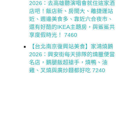
2026：去高雄聽演唱會就住這家酒
店吧！飯店新、房間大、離捷運站
近、週邊美食多、靠近六合夜市、
還有好酷的IKEA主題房，與鯊鯊共
享度假時光！ 7460
【台北南京復興站美食】家鴻燒鵝
2026：興安街每天排隊的燒臘便當
名店，鵝腿飯超搶手，燒鴨、油
雞、叉燒與廣炒麵都好吃 7240