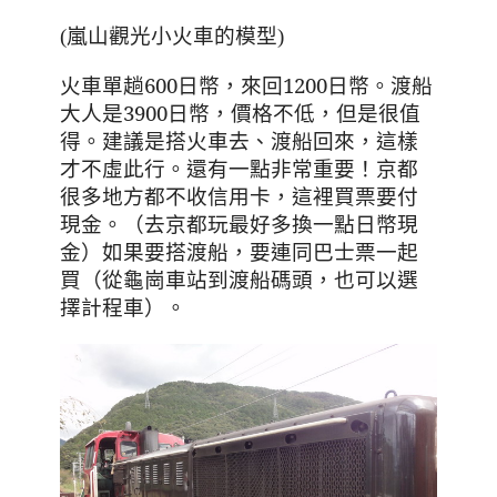
(嵐山觀光小火車的模型)
火車單趟
600
日幣，來回
1200
日幣。渡船
大人是
3900
日幣，價格不低，但是很值
得。建議是搭火車去、渡船回來，這樣
才不虛此行。還有一點非常重要！京都
很多地方都不收信用卡，這裡買票要付
現金。（去京都玩最好多換一點日幣現
金）如果要搭渡船，要連同巴士票一起
買（從龜崗車站到渡船碼頭，也可以選
擇計程車）。