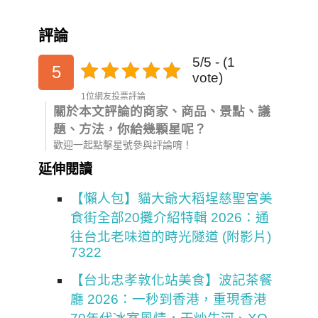
評論
5/5 - (1
5
vote)
1位網友投票評論
關於本文評論的商家、商品、景點、議
題、方法，你給幾顆星呢？
歡迎一起點擊星號參與評論唷！
延伸閱讀
【懶人包】貓大爺大稻埕慈聖宮美
食街全部20攤介紹特輯 2026：通
往台北老味道的時光隧道 (附影片)
7322
【台北忠孝敦化站美食】波記茶餐
廳 2026：一秒到香港，重現香港