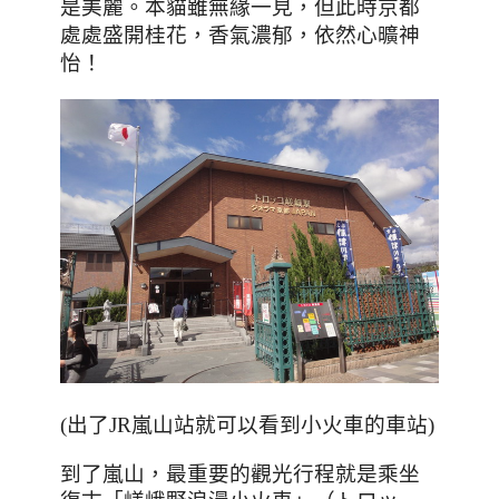
是美麗。本貓雖無緣一見，但此時京都
處處盛開桂花，香氣濃郁，依然心曠神
怡！
(出了JR嵐山站就可以看到小火車的車站)
到了嵐山，最重要的觀光行程就是乘坐