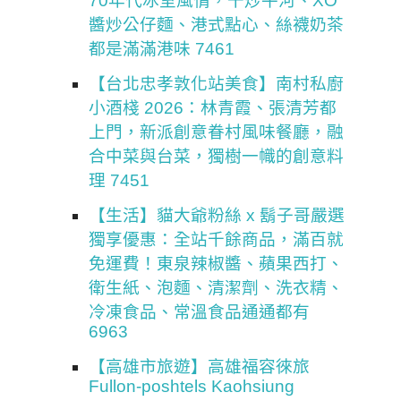
70年代冰室風情，干炒牛河、XO
醬炒公仔麵、港式點心、絲襪奶茶
都是滿滿港味 7461
【台北忠孝敦化站美食】南村私廚
小酒棧 2026：林青霞、張清芳都
上門，新派創意眷村風味餐廳，融
合中菜與台菜，獨樹一幟的創意料
理 7451
【生活】貓大爺粉絲 x 鬍子哥嚴選
獨享優惠：全站千餘商品，滿百就
免運費！東泉辣椒醬、蘋果西打、
衛生紙、泡麵、清潔劑、洗衣精、
冷凍食品、常溫食品通通都有
6963
【高雄市旅遊】高雄福容徠旅
Fullon-poshtels Kaohsiung