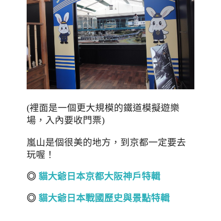
(裡面是一個更大規模的鐵道模擬遊樂
，入內要收門票
場
)
，到京都一定要去
嵐山是個很美的地方
玩喔
！
◎
貓大爺日本京都
大阪神戶
特輯
◎
貓大爺日本戰國
歷史與
景點特輯