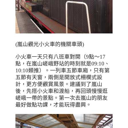
(嵐山觀光小火車的機關車頭)
小火車一天只有八班車對開（
9
點～
17
點，在嵐山嵯峨野站的時刻就是
09:10
、
10:10
類推）。一列車五節車廂，只有第
五節有天窗，兩側是開放式柵欄式設
計，更方便觀賞風景。建議到了嵐山
後，先搭小火車和渡船，再回頭慢慢逛
嵯峨一帶的景點。第一次去嵐山的朋友
最好做點功課，才能玩得盡興。