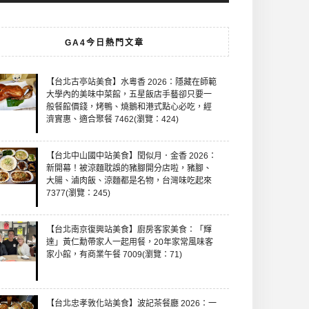
GA4今日熱門文章
【台北古亭站美食】水粵香 2026：隱藏在師範
大學內的美味中菜館，五星飯店手藝卻只要一
般餐館價錢，烤鴨、燒鵝和港式點心必吃，經
濟實惠、適合聚餐 7462(瀏覽：424)
【台北中山國中站美食】閏似月．金香 2026：
新開幕！被涼麵耽誤的豬腳開分店啦，豬腳、
大腸、滷肉飯、涼麵都是名物，台灣味吃起來
7377(瀏覽：245)
【台北南京復興站美食】廚房客家美食：「輝
達」黃仁勳帶家人一起用餐，20年家常風味客
家小館，有商業午餐 7009(瀏覽：71)
【台北忠孝敦化站美食】波記茶餐廳 2026：一