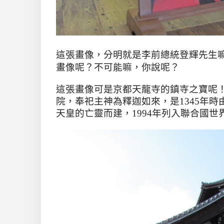
這張畫像
，分明就是李前總統登輝先生
畫像呢？不可能嘛，你說呢？
這張畫像可是京都天龍寺的鎮寺之寶呢
院，奉祀主神為釋迦如來，是
1345
年時
天皇的亡靈而建，
1994
年列入聯合國世