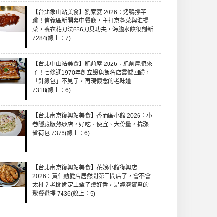
【台北象山站美食】劉家宴 2026：烤鴨撐竿
跳！信義區新開幕中餐廳，主打京魯菜與淮揚
菜，蓑衣花刀法666刀見功夫，海膽水餃很創新
7284(線上：7)
【台北中山站美食】肥前屋 2026：肥前屋肥來
了！七條通1970年創立饅魚飯名店震憾回歸，
「針線包」不見了，再現懷念的老味道
7318(線上：6)
【台北南京復興站美食】香而廉小館 2026：小
巷隱藏版熱炒店，好吃、便宜、大份量，抗漲
省荷包 7376(線上：6)
【台北南京復興站美食】花娘小館復興店
2026：黃仁勳愛店居然開第三間店了，會不會
太扯？老闆肯定上輩子燒好香，是經濟實惠的
聚餐選擇 7436(線上：5)