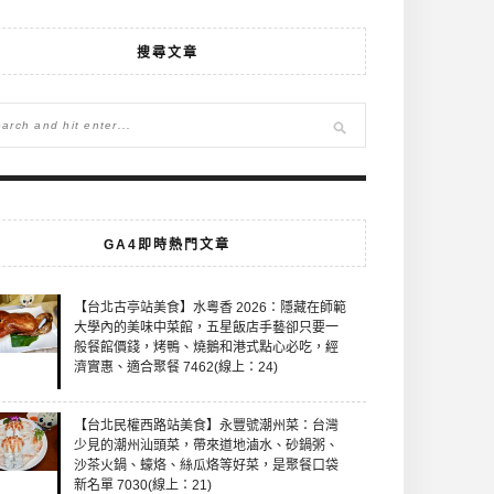
搜尋文章
GA4即時熱門文章
【台北古亭站美食】水粵香 2026：隱藏在師範
大學內的美味中菜館，五星飯店手藝卻只要一
般餐館價錢，烤鴨、燒鵝和港式點心必吃，經
濟實惠、適合聚餐 7462(線上：24)
【台北民權西路站美食】永豐號潮州菜：台灣
少見的潮州汕頭菜，帶來道地滷水、砂鍋粥、
沙茶火鍋、蠔烙、絲瓜烙等好菜，是聚餐口袋
新名單 7030(線上：21)