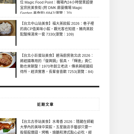
位 Magic Food Point：機場內24小時營業超便
宜庶民美食街 (附 DMK 廊曼機場 Magic
Garden 美食街) 6847(瀏覽：70)
【台北中山站美食】福大蒸餃館 2026：巷子裡
的高CP值美味小館，觀光客也知道，豬肉蒸餃
配酸辣湯來一套 7330(瀏覽：109)
【台北小巨蛋站美食】碧海廚房敦北店 2026：
蔣經國專用的「復興鍋」餐具，「輝達」黃仁
勳也來朝聖！1970年創立老店，傳承蔣經國招
待所，經濟實惠，長輩會喜歡 7253(瀏覽：84)
近期文章
【台北古亭站美食】水粵香 2026：隱藏在師範
大學內的美味中菜館，五星飯店手藝卻只要一
般餐館價錢，烤鴨、燒鵝和港式點心必吃，經