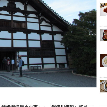
「
嵯峨
野
浪
漫
小
火
車
」、「
保津川渡船
」都是一