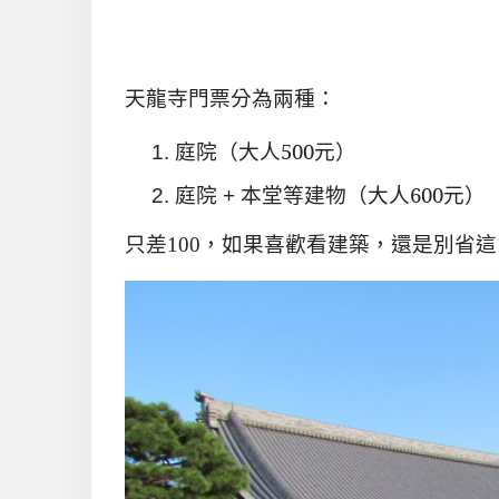
天龍寺門票分為兩種：
庭院
（大人
500
元）
庭院
本堂等建物
（大人
600
元）
+
只差
100
，如果喜歡看建築
，還是別省這