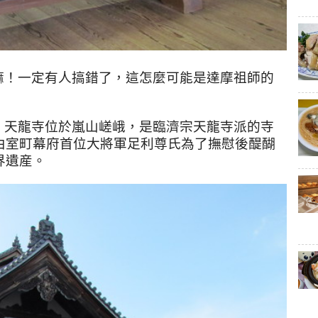
嘛！一定有人搞錯了，這怎麼可能是達摩祖師的
！天龍寺位於嵐山嵯峨，是臨濟宗天龍寺派的寺
由室町幕府首位大將軍足利尊氏為了撫慰後醍醐
界遺産。