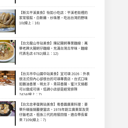
【新北平溪美食】怡如小吃店：平溪老街裡的
家常餐館，白斬雞、炒珠蔥，吃出台灣的野味
10(線上：16)
【台北龍山寺站美食】陳記腸蚵專業麵線：萬
華老牌大腸蚵仔麵線，充滿台灣古早味，麵線
代表名店 6782(線上：12)
【台北市中山國中站美食】宜可頌 2026：外表
很法式但內心卻很台的可頌專賣店，台式口味
如鵝油香蔥、明太子、青蒜香腸、蜜汁叉燒都
可以做成可頌，低調小店卻是經常排隊
7424(線上：7)
【台北忠孝復興站美食】粵香園廣東料理：豪
華升級版燒臘便當店，1978年創立廣東菜及煲
仔飯老店，祖孫三代的用餐回憶，適合帶長輩
來 7109(線上：7)