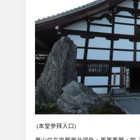
(本堂參拜入口)
嵐山位在京都西北郊外，風景秀麗，如