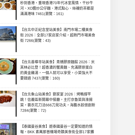
秒到香港，重現香港70年代冰室風情，干炒牛
河、XO醬炒公仔麵、港式點心、絲襪奶茶都是
滿滿港味 7461(瀏覽：161)
【台北中正紀念堂站美食】南門市場二樓美食
街 2026：全部17家店家介紹，超熱門市場美食
街 7266(瀏覽：43)
【台北善導寺站美食】青嬌膠原麵館 2026：米
其林必比登！超香濃的蟹黃麵、充滿膠原蛋白
的黃金雞湯，一個人就可以享受，小菜強大不
要錯過 7437(瀏覽：160)
【台北象山站美食】劉家宴 2026：烤鴨撐竿
跳！信義區新開幕中餐廳，主打京魯菜與淮揚
菜，蓑衣花刀法666刀見功夫，海膽水餃很創新
7284(瀏覽：72)
【泰國曼谷美食】遊泰國曼谷一定要知道的情
報，BKK 素萬那普機場奇蹟美食街全部17家攤