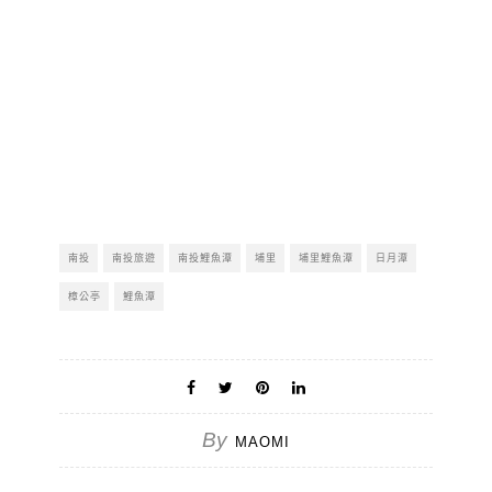
南投
南投旅遊
南投鯉魚潭
埔里
埔里鯉魚潭
日月潭
樟公亭
鯉魚潭
By
MAOMI