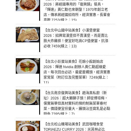
2026：蔣經國專用的「復興鍋」餐具，
「輝達」黃仁勳也來朝聖！1970年創立老
店，傳承蔣經國招待所，經濟實惠，長輩會
喜歡 7253(線上：15)
【台北中山國中站美食】小漢堡便當
2026：招牌寫漢堡但不賣漢堡，而是賣比
臉大炸雞排！便宜好吃高CP值便當，抗漲
必收 7459(線上：13)
【台北小巨蛋站美食】花娘小館創始店
2026：輝達 Nvidia 創辦人黃仁勳超級愛
店，每次回台必訪，最愛蒼蠅頭，經濟實惠
家常菜（附訂位及完整菜單）7249(線上：
11)
【台北南京復興站美食】趙海真私廚（新
址）2026：超大顆獅子頭！師從傅培梅，
僕實無華但真材實料的預約制無菜單眷村
菜，價錢便宜份量大，饅頭沾豆腐乳是必點
特色 7395(線上：7)
【台北松山機場站美食】武田咖哩食堂
TORIAEZU CURRY 2026：米其林必比