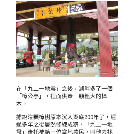
在
「
九二一地震
」
之後，湖畔多了一個
「
樟公亭
」
，裡面供奉一顆粗大的樟
木
。
據說這顆樟樹原本沉入湖底200年了
，經
過多年之後居然
修練成精，
「九二一
地
震
」後
托夢給一位當地農民，叫他去找