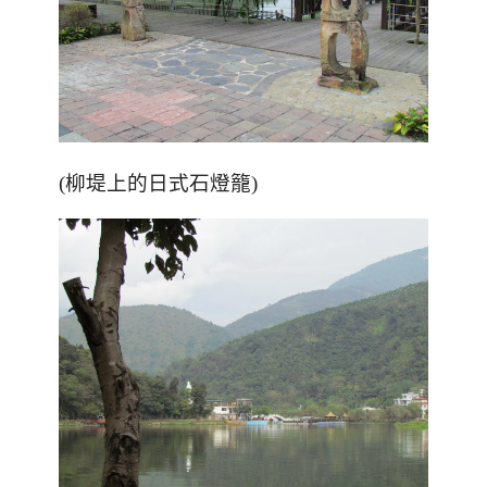
(柳堤上的日式石燈籠)