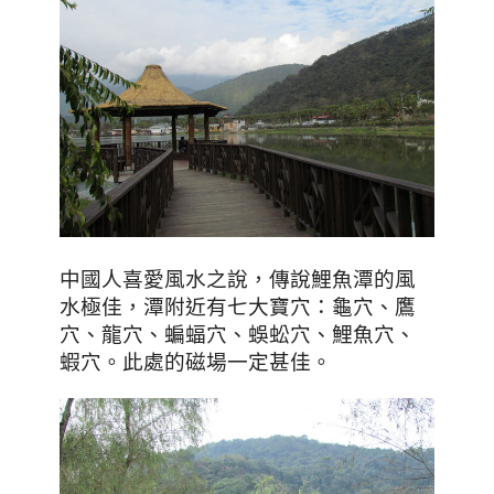
中國人喜愛風水之說
，
傳說鯉魚潭的風
水極佳
，潭
附近有七大寶穴
：
龜穴、鷹
穴、龍穴、蝙蝠穴、蜈蚣穴、鯉魚穴、
蝦穴
。此處的磁場一定甚佳
。