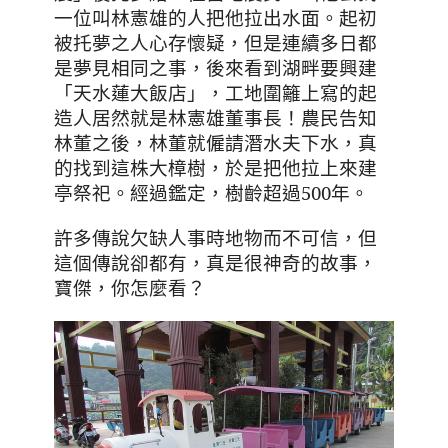
一位叫林憲雄的人把他拉出水面
。
起初
被托夢之人心存懷疑，但是連續多日都
是夢見相同之事
，後來看到湖畔要興建
「天水蓮大飯店」，工地圍籬上寫的起
造人居然就是林憲雄董事長！農民告知
林董之後，林董就僱請
潛水夫下水
，真
的
找到這株大樟樹，於是把他拉上來建
亭祭祀。經過鑑定，樹齡超過500年。
許多傳說欠缺人事時地物而不可信，但
這個傳說卻都有，真是很神奇的故事
，
寶傑，你怎麼看？