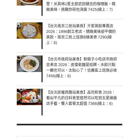
登！米其林2星主廚武田健志的咖哩飯，精
緻美味，挑戰你荷包深度 7425(線上：7)
【台北南京三民站美食】亓家蒸餃專賣店
2026：1996創立老店，精緻美味卻平價的
蒸餃，南京三民上班族B級美食 7290(線
上：6)
【台北市政府站美食】新娘子小吃店市政府
忠孝店 2026：皮蛋乾麵是招牌，水餃只點
一顆也可以，太貼心了！信義區上班族必收
7456(線上：6)
【台北民權西路站美食】品司和食 2026：
看似平凡的日料食堂居然可以吃到五星級飯
店手藝，雙人套餐太超值 7368(線上：6)