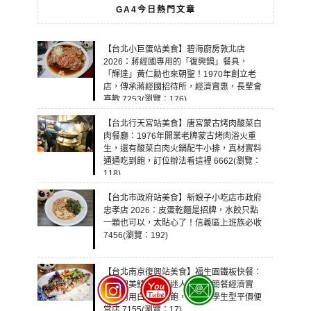
GA4今日熱門文章
【台北小巨蛋站美食】碧海廚房敦北店
2026：蔣經國專用的「復興鍋」餐具，
「輝達」黃仁勳也來朝聖！1970年創立老
店，傳承蔣經國招待所，經濟實惠，長輩會
喜歡 7253(瀏覽：176)
【台北行天宮站美食】唐宮蒙古烤肉酸菜白
肉餐廳：1976年開業老牌蒙古烤肉浴火重
生，還有酸菜白肉火鍋配牛小排，真材實料
通通吃到飽，訂位辦法看這裡 6662(瀏覽：
118)
【台北市政府站美食】新娘子小吃店市政府
忠孝店 2026：皮蛋乾麵是招牌，水餃只點
一顆也可以，太貼心了！信義區上班族必收
7456(瀏覽：192)
【台北南京復興站美食】福生園鐵板快餐：
大隻肥美鯖魚香氣迷人，便當簡餐經濟實
惠，內用白飯吃到飽，興安街學生型平價便
當店 7155(瀏覽：17)