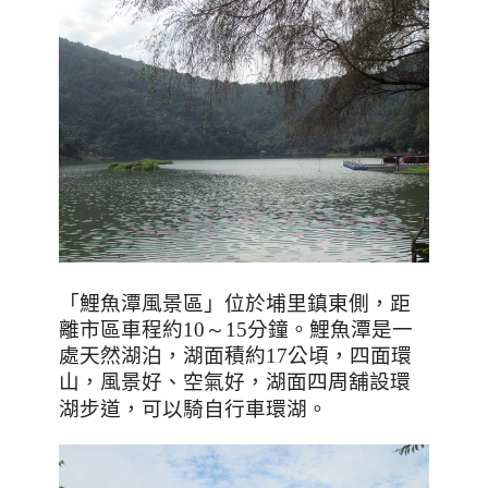
「鯉魚潭風景區」位於埔里鎮東側，距
離市區車程約
10～15
分鐘。鯉魚潭是一
處天然湖泊，湖面積約
17
公頃，四面環
山，風景好、空氣好，湖面四周舖設環
湖步道，可以騎自行車環湖
。