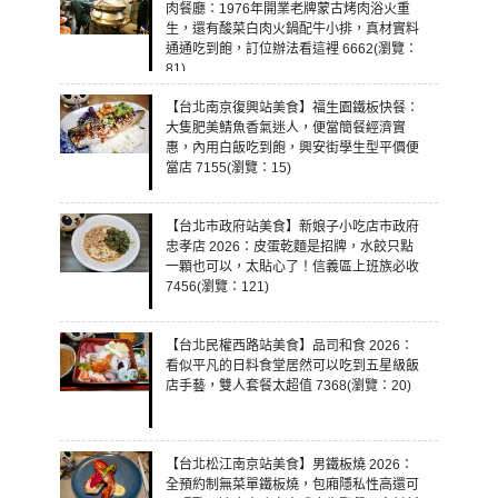
肉餐廳：1976年開業老牌蒙古烤肉浴火重
生，還有酸菜白肉火鍋配牛小排，真材實料
通通吃到飽，訂位辦法看這裡 6662(瀏覽：
81)
【台北南京復興站美食】福生園鐵板快餐：
大隻肥美鯖魚香氣迷人，便當簡餐經濟實
惠，內用白飯吃到飽，興安街學生型平價便
當店 7155(瀏覽：15)
【台北市政府站美食】新娘子小吃店市政府
忠孝店 2026：皮蛋乾麵是招牌，水餃只點
一顆也可以，太貼心了！信義區上班族必收
7456(瀏覽：121)
【台北民權西路站美食】品司和食 2026：
看似平凡的日料食堂居然可以吃到五星級飯
店手藝，雙人套餐太超值 7368(瀏覽：20)
【台北松江南京站美食】男鐵板燒 2026：
全預約制無菜單鐵板燒，包廂隱私性高還可