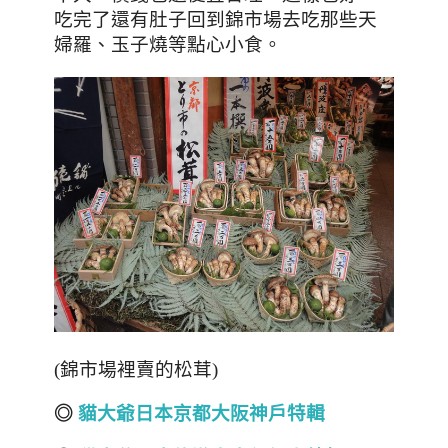
吃完了還有肚子回到錦市場去吃那些天
婦羅、玉子燒等點心小食。
(錦市場裡賣的松茸)
◎
貓大爺日本京都
大阪神戶
特輯