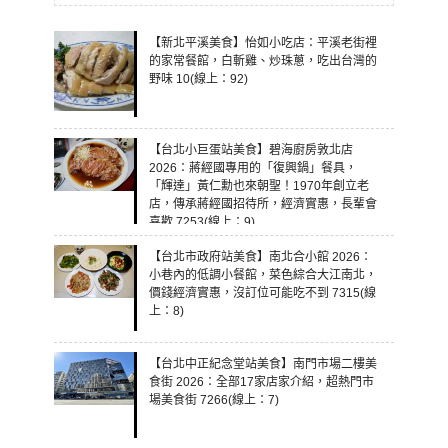
【新北平溪美食】怡如小吃店：平溪老街裡
的家常餐館，白斬雞、炒珠蔥，吃出台灣的
野味 10(線上：92)
【台北小巨蛋站美食】碧海廚房敦北店
2026：蔣經國專用的「復興鍋」餐具，
「輝達」黃仁勳也來朝聖！1970年創立老
店，傳承蔣經國招待所，經濟實惠，長輩會
喜歡 7253(線上：9)
【台北市政府站美食】南北合小館 2026：
小巷內的低調小餐館，菜色綜合大江南北，
價錢經濟實惠，沒訂位可能吃不到 7315(線
上：8)
【台北中正紀念堂站美食】南門市場二樓美
食街 2026：全部17家店家介紹，超熱門市
場美食街 7266(線上：7)