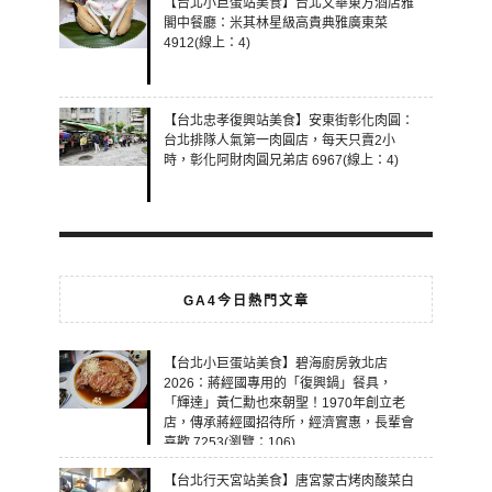
【台北小巨蛋站美食】台北文華東方酒店雅
閣中餐廳：米其林星級高貴典雅廣東菜
4912(線上：4)
【台北忠孝復興站美食】安東街彰化肉圓：
台北排隊人氣第一肉圓店，每天只賣2小
時，彰化阿財肉圓兄弟店 6967(線上：4)
GA4今日熱門文章
【台北小巨蛋站美食】碧海廚房敦北店
2026：蔣經國專用的「復興鍋」餐具，
「輝達」黃仁勳也來朝聖！1970年創立老
店，傳承蔣經國招待所，經濟實惠，長輩會
喜歡 7253(瀏覽：106)
【台北行天宮站美食】唐宮蒙古烤肉酸菜白