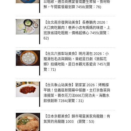
以唱歌，適合商務宴會或慶生聚餐，食材新
鮮，午間套餐最划算 7458(瀏覽：76)
【台北南京復興站美食】長春鵝肉 2026：
大口爽吃鵝肉！巷弄小店有媽媽的味道，上
班族省錢吃粗飽，價格超佛心 7455(瀏覽：
62)
【台北六張犁站美食】明月湯包 2026：小
籠湯包名店與鍋貼，曾經是日劇《旅館花
嫁》拍攝地點，是日本觀光客愛店 7457(瀏
覽：71)
【台北象山站美食】劉家宴 2026：烤鴨撐
竿跳！信義區新開幕中餐廳，主打京魯菜與
淮揚菜，蓑衣花刀法666刀見功夫，海膽水
餃很創新 7284(瀏覽：31)
【日本京都美食】錦市場富美家烏龍麵：有
氣質的烏龍麵 1003 (瀏覽：53)