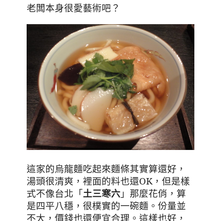
老闆本身很愛藝術吧？
這家的烏龍麵吃起來麵條其實算還好
，
湯頭很清爽，裡面的料也還
OK
，但是樣
式不像台北「
土三寒六
」那麼花俏，算
是四平八穩，很樸實的一碗麵。份量並
不大，價錢也還便宜合理。這樣也好，