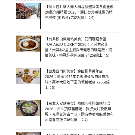
【懶人包】貓大爺大稻埕慈聖宮美食街全部
20攤介紹特輯 2026：通往台北老味道的時
光隧道 (附影片) 7322(線上：6)
【台北松山機場站美食】武田咖哩食堂
TORIAEZU CURRY 2026：米其林必比
登！米其林2星主廚武田健志的咖哩飯，精
緻美味，挑戰你荷包深度 7425(線上：5)
【台北西門町美食】金園排骨萬年店
2026：傳承1973年老牌排骨飯的經典風
味，萬年大樓地下室的懷舊老店 7256(線
上：5)
【台北大安站美食】陳鐵心拌拌麵豬肝湯
2026：台北頂級豬肝湯，豬肝大片軟嫩無
腥，充滿台灣古早味，還有香噴噴麻醬麵和
油潤魯肉飯 7369(線上：4)