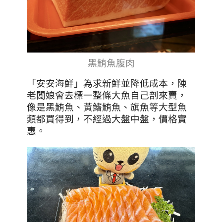
黑鮪魚腹肉
「安安海鮮」
為求新鮮並降低成本，陳
老闆娘會去標一整條大魚自己剖來賣，
像是黑鮪魚、黃鰭鮪魚、旗魚等大型魚
類都買得到，不經過大盤中盤，價格實
惠。