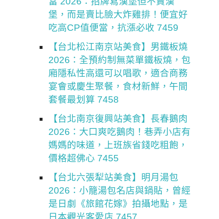
當 2026：招牌寫漢堡但不賣漢
堡，而是賣比臉大炸雞排！便宜好
吃高CP值便當，抗漲必收 7459
【台北松江南京站美食】男鐵板燒
2026：全預約制無菜單鐵板燒，包
廂隱私性高還可以唱歌，適合商務
宴會或慶生聚餐，食材新鮮，午間
套餐最划算 7458
【台北南京復興站美食】長春鵝肉
2026：大口爽吃鵝肉！巷弄小店有
媽媽的味道，上班族省錢吃粗飽，
價格超佛心 7455
【台北六張犁站美食】明月湯包
2026：小籠湯包名店與鍋貼，曾經
是日劇《旅館花嫁》拍攝地點，是
日本觀光客愛店 7457