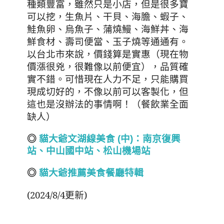
種類豐富，雖然只是小店，但是很多寶
可以挖，生魚片、干貝、海膽、蝦子、
鮭魚卵
、海鮮丼、海
、烏魚子、
蒲燒鰻
鮮食材、
通通有。
壽司便當、玉子燒等
以台北市來說，價錢算是實惠（現在物
價漲很兇，很難像以前便宜），品質確
實不錯
。可惜現在人力不足，只能購買
現成切好的，不像以前可以客製化，但
這也是沒辦法的事情啊！（餐飲業全面
缺人）
◎
貓大爺文湖線美食 (
中)
：南京復興
站、中山國中站、松山機場站
◎
貓大爺推薦美食餐廳特輯
(2024/8/4更新)