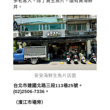
多老客人。除了賣生魚片，還有賣海鮮
丼
。
安安海鮮生魚片店面
台北市建國北路三段113巷25號。
(02)2506-7336。
（濱江市場旁）