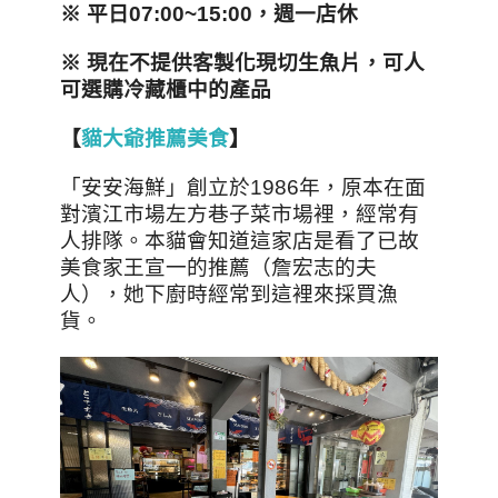
※ 平日07:00~15:00，週一店休
※ 現在不提供客製化現切生魚片，可人
可選購冷藏櫃中的產品
【
貓大爺推薦美食
】
「安安海鮮」創立於1986年，原本在面
對濱江市場左方巷子菜市場裡，經常有
人排隊。本貓會知道這家店是看了已故
美食家王宣一的推薦（詹宏志的夫
人），她下廚時經常到這裡來採買漁
貨。