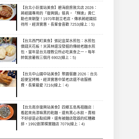
【台北小巨蛋站美食】碧海廚房敦北店 2026：
蔣經國專用的「復興鍋」餐具，「輝達」黃仁
勳也來朝聖！1970年創立老店，傳承蔣經國招
待所，經濟實惠，長輩會喜歡 7253(線上：5)
【台北西門町美食】張記韭菜水煎包：水煎包
價錢天花板！米其林還沒發掘的傳統老麵水煎
包，當年是台北理教公所必吃美食之一，每年
帥氣放暑假三個月 6902(線上：5)
【台北中山國中站美食】聚園餐廳 2026：台北
超便宜烤鴨，經濟實惠中菜老店還不收服務
費，長輩最愛 7216(線上：4)
【台北南京復興站美食】四鄉五島馬祖麵店：
看起來烏漆嘛黑的乾麵，還有黑心水餃，賣相
不好卻是必點招牌，還有被麵店耽誤的紅糟雞
排，1992創業樸實麵店 7079(線上：4)