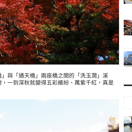
橋」與「通天橋」兩座橋之間的「洗玉澗」溪
樹，一到深秋就變得五彩繽紛、萬紫千紅，真是