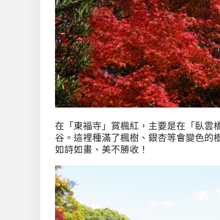
在「東福寺」賞楓紅，主要是在「臥雲
谷。這裡種滿了楓樹、銀杏等會變色的
如詩如畫、美不勝收！