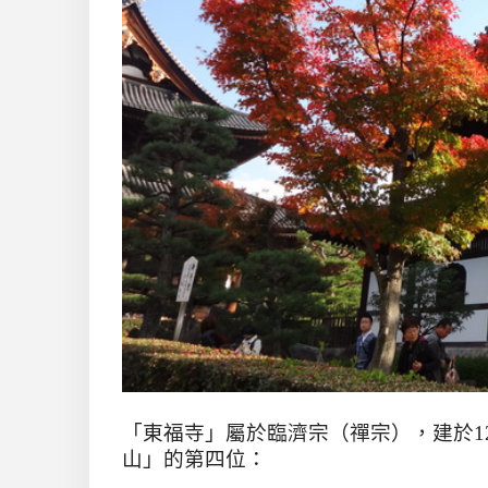
「東福寺」屬於臨濟宗（禪宗），建於
1
山」的第四位：