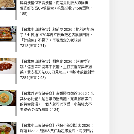
牌寫漢堡但不賣漢堡，而是賣比臉大炸雞排！
便宜好吃高CP值便當，抗漲必收 7459(瀏覽：
185)
【台北中山站美食】肥前屋 2026：肥前屋肥來
了！七條通1970年創立饅魚飯名店震憾回歸，
「針線包」不見了，再現懷念的老味道
7318(瀏覽：71)
【台北象山站美食】劉家宴 2026：烤鴨撐竿
跳！信義區新開幕中餐廳，主打京魯菜與淮揚
菜，蓑衣花刀法666刀見功夫，海膽水餃很創新
7284(瀏覽：93)
【台北善導寺站美食】青嬌膠原麵館 2026：米
其林必比登！超香濃的蟹黃麵、充滿膠原蛋白
的黃金雞湯，一個人就可以享受，小菜強大不
要錯過 7437(瀏覽：134)
【台北小巨蛋站美食】花娘小館創始店 2026：
輝達 Nvidia 創辦人黃仁勳超級愛店，每次回台