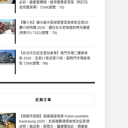
必訪，最愛蒼蠅頭，經濟實惠家常菜（附訂位
及完整菜單）7249(瀏覽：70)
【懶人包】貓大爺大稻埕慈聖宮美食街全部20
攤介紹特輯 2026：通往台北老味道的時光隧道
(附影片) 7322(瀏覽：76)
【台北中正紀念堂站美食】南門市場二樓美食
街 2026：全部17家店家介紹，超熱門市場美食
街 7266(瀏覽：99)
近期文章
【高雄市旅遊】高雄福容徠旅 Fullon-poshtels
Kaohsiung 2026：去高雄聽演唱會就住這家酒
店吧！飯店新、房間大、離捷運站近、週邊美