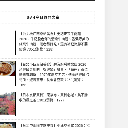
GA4今日熱門文章
【台北松江南京站美食】史記正宗牛肉麵
2026：牛奶般色澤的清燉牛肉麵、香濃醇美的
紅燒牛肉麵，兩者都好吃，還有冰糖豬腳不要
錯過 7351(瀏覽：228)
【台北小巨蛋站美食】碧海廚房敦北店 2026：
蔣經國專用的「復興鍋」餐具，「輝達」黃仁
勳也來朝聖！1970年創立老店，傳承蔣經國招
待所，經濟實惠，長輩會喜歡 7253(瀏覽：
189)
【日本京都賞楓】東福寺：賞楓必遊，美不勝
收的楓之谷 1301(瀏覽：127)
【台北中山國中站美食】小漢堡便當 2026：招