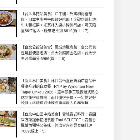
【台北北門站美食】江牛樓：外國和尚會唸
經，日本主廚煮牛肉麵好吃耶！突破傳統紅燒
牛肉麵框架，米其林入選排隊熱門店，每天限
量66位客人，晚來吃不到 6819(線上：7)
【台北公館站美食】鳳城燒臘粵菜：台北代表
性燒臘便當老店，台大公館商圈名店，台大學
生必修學分 6966(線上：6)
【新北林口美食】林口爵怡溫德姆酒店富品軒
餐廳吃到飽自助餐 TRYP by Wyndham New
Taipei Linkou 2026：這年頭手工現做港式點心
吃到飽很稀有啊！而且還很平價，一定要好好
珍藏，搭捷運或快速公車專程去吃都划算
7400 (線上：6)
【台北中山國中站美食】雲城泰式料理：泰國
官方認證泰精選餐廳 Thai SELETCT，青醬香
酥鱸魚獨特又美味，經濟實惠的雲泰緬料理
7089(線上：5)