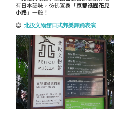
有日本韻味，彷彿置身「
京都祇園花見
小路
」一般！
◎
北
投
文
物
館
日
式
邦
樂
舞
踊
表
演