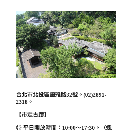
台北市北投區幽雅路
32
號。
(02)2891-
2318
。
【市定古蹟】
◎
平日開放時間：
10:00
～
17:30
。（週