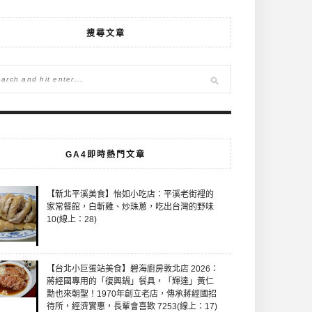
搜尋文章
GA4即時熱門文章
【新北平溪美食】怡如小吃店：平溪老街裡的
家常餐館，白斬雞、炒珠蔥，吃出台灣的野味
10(線上：28)
【台北小巨蛋站美食】碧海廚房敦北店 2026：
蔣經國專用的「復興鍋」餐具，「輝達」黃仁
勳也來朝聖！1970年創立老店，傳承蔣經國招
待所，經濟實惠，長輩會喜歡 7253(線上：17)