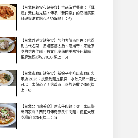
【台北信義安和站美食】吉品海鮮餐廳：「輝
達」黃仁勳光臨，傳承「新同樂」的高檔廣東
料理與港式點心 6390(線上：6)
【台北善導寺站美食】勺勺客陜西料理：吃得
到古代名菜！品嚐慈禧太后、隋煬帝、宋徽宗
吃的仿古佳餚，有文化底蘊的美味特色餐廳，
招牌泡饃必吃 7010(線上：6)
【台北市政府站美食】新娘子小吃店市政府忠
孝店 2026：皮蛋乾麵是招牌，水餃只點一顆也
可以，太貼心了！信義區上班族必收 7456(線
上：6)
【台北北門站美食】建宏牛肉麵：從一家店變
出四家店？西門町傳奇庶民牛肉麵，便宜大碗
吃粗飽 6254(線上：5)