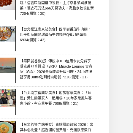
跳！信義區新開幕中餐廳，主打京魯菜與淮揚
菜，蓑衣花刀法666刀見功夫，海膽水餃很創新
7284(瀏覽：30)
【台北松江南京站美食】四平街番茄牛肉麵：
四平街商圈鮮甜番茄牛肉麵與Q彈刀削麵條
6934(瀏覽：43)
【泰國曼谷旅遊】傳說中JCB信用卡友免費享
受素萬那普機場（BKK）Miracle Lounge 貴賓
室（G區）2026全新裝潢升級回歸，24小時服
務享用Buffet吃到飽自助餐 7210(瀏覽：21)
【台北南京復興站美食】廚房客家美食：「輝
達」黃仁勳帶家人一起用餐，20年家常風味客
家小館，有商業午餐 7009(瀏覽：21)
【台北善導寺站美食】青嬌膠原麵館 2026：米
其林必比登！超香濃的蟹黃麵、充滿膠原蛋白