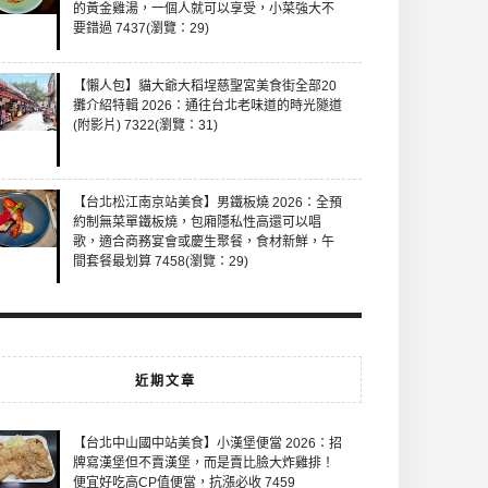
的黃金雞湯，一個人就可以享受，小菜強大不
要錯過 7437(瀏覽：29)
【懶人包】貓大爺大稻埕慈聖宮美食街全部20
攤介紹特輯 2026：通往台北老味道的時光隧道
(附影片) 7322(瀏覽：31)
【台北松江南京站美食】男鐵板燒 2026：全預
約制無菜單鐵板燒，包廂隱私性高還可以唱
歌，適合商務宴會或慶生聚餐，食材新鮮，午
間套餐最划算 7458(瀏覽：29)
近期文章
【台北中山國中站美食】小漢堡便當 2026：招
牌寫漢堡但不賣漢堡，而是賣比臉大炸雞排！
便宜好吃高CP值便當，抗漲必收 7459