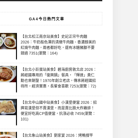
GA4今日熱門文章
【台北松江南京站美食】史記正宗牛肉麵
2026：牛奶般色澤的清燉牛肉麵、香濃醇美的
紅燒牛肉麵，兩者都好吃，還有冰糖豬腳不要
錯過 7351(瀏覽：164)
【台北小巨蛋站美食】碧海廚房敦北店 2026：
蔣經國專用的「復興鍋」餐具，「輝達」黃仁
勳也來朝聖！1970年創立老店，傳承蔣經國招
待所，經濟實惠，長輩會喜歡 7253(瀏覽：72)
【台北中山國中站美食】小漢堡便當 2026：招
牌寫漢堡但不賣漢堡，而是賣比臉大炸雞排！
便宜好吃高CP值便當，抗漲必收 7459(瀏覽：
101)
【台北象山站美食】劉家宴 2026：烤鴨撐竿