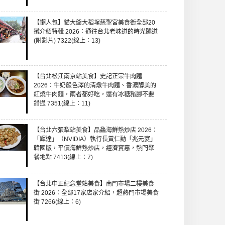
【懶人包】貓大爺大稻埕慈聖宮美食街全部20
攤介紹特輯 2026：通往台北老味道的時光隧道
(附影片) 7322(線上：13)
【台北松江南京站美食】史記正宗牛肉麵
2026：牛奶般色澤的清燉牛肉麵、香濃醇美的
紅燒牛肉麵，兩者都好吃，還有冰糖豬腳不要
錯過 7351(線上：11)
【台北六張犁站美食】品鱻海鮮熱炒店 2026：
「輝達」（NVIDIA）執行長黃仁勳「兆元宴」
韓國版，平價海鮮熱炒店，經濟實惠，熱門聚
餐地點 7413(線上：7)
【台北中正紀念堂站美食】南門市場二樓美食
街 2026：全部17家店家介紹，超熱門市場美食
街 7266(線上：6)