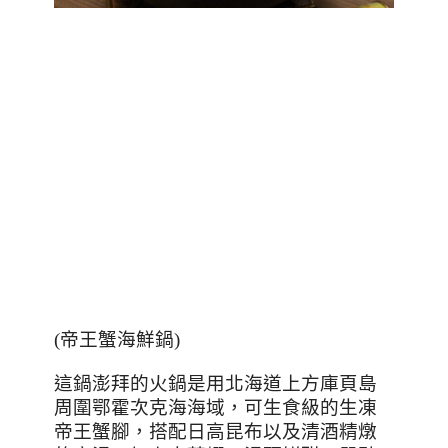
(帝王蟹海鮮鍋)
這鍋澎拜的火鍋是用北海道上方庫頁島
周圍鄂霍次克海海域，可生食級的生凍
帝王蟹腳，搭配日高昆布以及清酒精燉