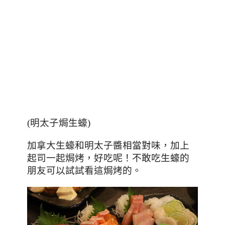
(
明太子焗生蠔)
加拿大生蠔和明太子醬
相當對味，加上
起司一起焗烤，好吃呢！不敢吃生蠔的
朋友可以試試看這焗烤的。