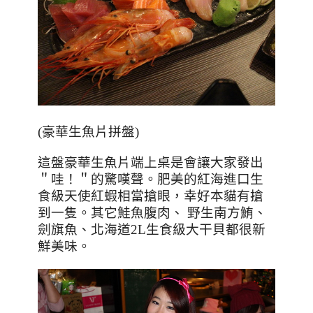
(豪華生魚片拼盤)
這盤豪華生魚片端上桌是會讓大家發出
＂哇！＂的驚嘆聲。肥美的紅海進口生
食級天使紅蝦相當搶眼，幸好本貓有搶
到一隻。其它鮭魚腹肉、
野生南方鮪、
劍旗魚、北海道
2L
生食級大干貝都很新
鮮美味。