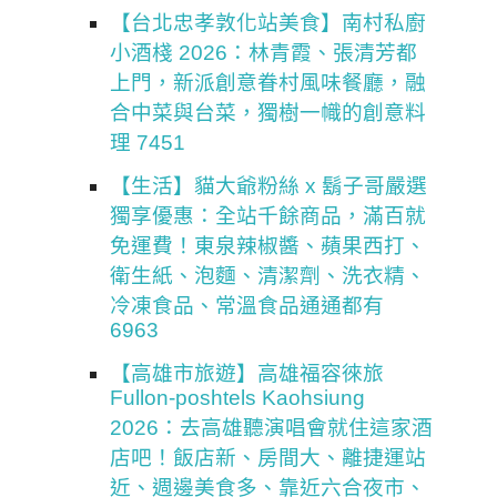
【台北忠孝敦化站美食】南村私廚
小酒棧 2026：林青霞、張清芳都
上門，新派創意眷村風味餐廳，融
合中菜與台菜，獨樹一幟的創意料
理 7451
【生活】貓大爺粉絲 x 鬍子哥嚴選
獨享優惠：全站千餘商品，滿百就
免運費！東泉辣椒醬、蘋果西打、
衛生紙、泡麵、清潔劑、洗衣精、
冷凍食品、常溫食品通通都有
6963
【高雄市旅遊】高雄福容徠旅
Fullon-poshtels Kaohsiung
2026：去高雄聽演唱會就住這家酒
店吧！飯店新、房間大、離捷運站
近、週邊美食多、靠近六合夜市、