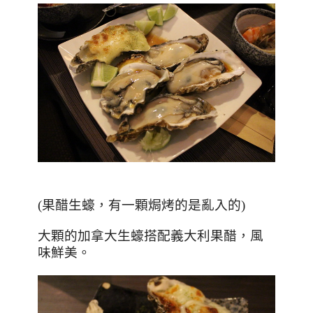
(果醋生蠔，有一顆焗烤的是亂入的)
大顆的加拿大生蠔搭配義大利果醋，風
味鮮美。