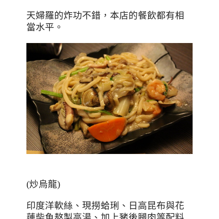
天婦羅的炸功不錯，本店的餐飲都有相
當水平。
(炒烏龍)
印度洋軟絲、現撈蛤琍、日高昆布與花
蓮柴魚熬製高湯、加上豬後腿肉等配料