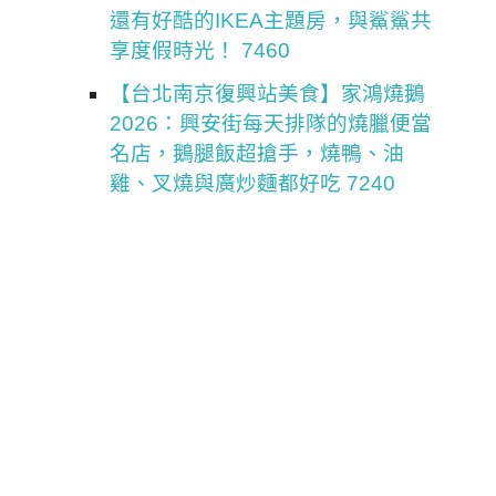
還有好酷的IKEA主題房，與鯊鯊共
享度假時光！ 7460
【台北南京復興站美食】家鴻燒鵝
2026：興安街每天排隊的燒臘便當
名店，鵝腿飯超搶手，燒鴨、油
雞、叉燒與廣炒麵都好吃 7240