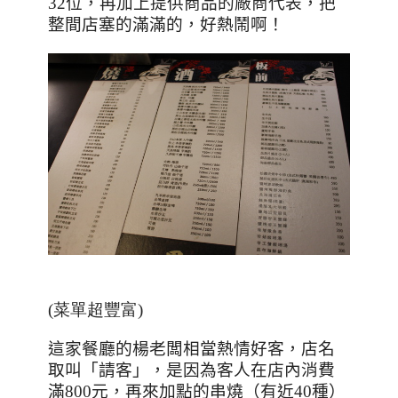
32
位，再加上提供商品的廠商代表，把
整間店塞的滿滿的，好熱鬧啊！
(菜單超豐富)
這家餐廳的楊老闆相當熱情好客，店名
取叫「請客」，是因為客人在店內消費
滿
800
元，再來加點的串燒（有近
40
種）