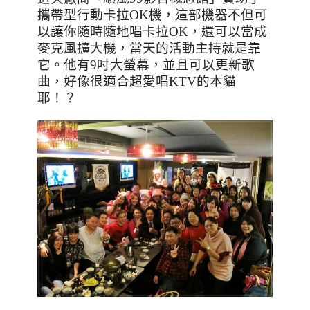
攜帶型行動卡拉
OK
機，這部機器不但可
以讓你隨時隨地唱卡拉
OK
，還可以當成
麥克風擴大機，當天的活動主持就是靠
它。他有
9
吋大螢幕，並且可以更新歌
曲，好像很適合超愛唱
KTV
的本貓
耶！？