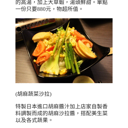
的高湯，加上大草蝦，湯頭鮮甜。單點
一份只要
880
元，物超所值。
(胡麻蔬菜沙拉)
特製日本進口胡麻醬汁加上店家自製香
料調製而成的胡麻沙拉醬，搭配美生菜
以及各式蔬果。