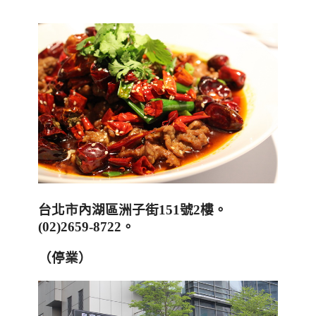
台北市內湖區洲子街
151
號
2
樓
。
(02)2659-8722
。
（停業
）