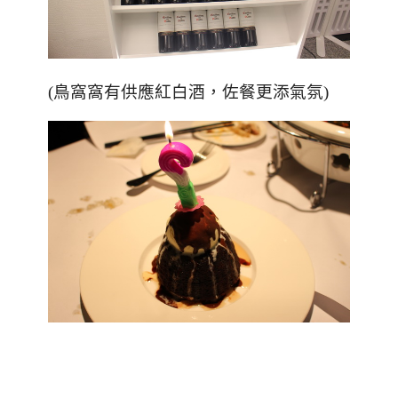
(鳥窩窩有供應紅白酒，佐餐更添氣氛)