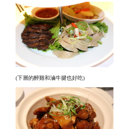
(下層的醉雞和滷牛腱也好吃)