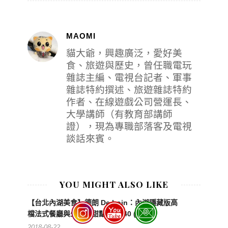
MAOMI
貓大爺，興趣廣泛，愛好美
食、旅遊與歷史，曾任職電玩
雜誌主編、電視台記者、軍事
雜誌特約撰述、旅遊雜誌特約
作者、在線遊戲公司營運長、
大學講師（有教育部講師
證），現為專職部落客及電視
談話來賓。
YOU MIGHT ALSO LIKE
【台北內湖美食】德朗 De Loin：內湖隱藏版高
檔法式餐廳與少女心甜點車 3540 (停業)
2018-08-22