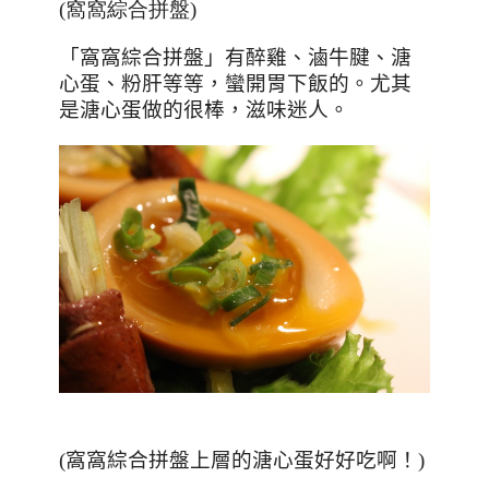
(窩窩綜合拼盤)
「窩窩綜合拼盤」有醉雞、滷牛腱、溏
心蛋、粉肝等等，蠻開胃下飯的。尤其
是溏心蛋做的很棒，滋味迷人。
(窩窩綜合拼盤上層的溏心蛋好好吃啊！)