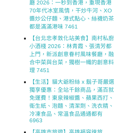
廳 2026：一秒到香港，重現香港
70年代冰室風情，干炒牛河、XO
醬炒公仔麵、港式點心、絲襪奶茶
都是滿滿港味 7461
【台北忠孝敦化站美食】南村私廚
小酒棧 2026：林青霞、張清芳都
上門，新派創意眷村風味餐廳，融
合中菜與台菜，獨樹一幟的創意料
理 7451
【生活】貓大爺粉絲 x 鬍子哥嚴選
獨享優惠：全站千餘商品，滿百就
免運費！東泉辣椒醬、蘋果西打、
衛生紙、泡麵、清潔劑、洗衣精、
冷凍食品、常溫食品通通都有
6963
【高雄市旅遊】高雄福容徠旅