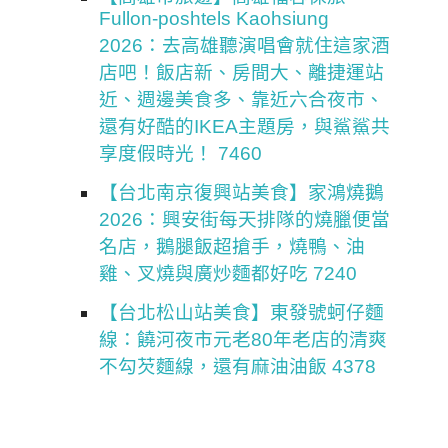
Fullon-poshtels Kaohsiung
2026：去高雄聽演唱會就住這家酒
店吧！飯店新、房間大、離捷運站
近、週邊美食多、靠近六合夜市、
還有好酷的IKEA主題房，與鯊鯊共
享度假時光！ 7460
【台北南京復興站美食】家鴻燒鵝
2026：興安街每天排隊的燒臘便當
名店，鵝腿飯超搶手，燒鴨、油
雞、叉燒與廣炒麵都好吃 7240
【台北松山站美食】東發號蚵仔麵
線：饒河夜市元老80年老店的清爽
不勾芡麵線，還有麻油油飯 4378