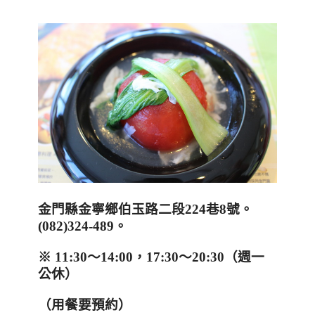
金門縣金寧鄉伯玉路二段
224
巷
8
號
。
(082)324-489
。
※
11:30
～
14:00
，
17:30
～
20:30
（週一
公休）
（用餐要預約）