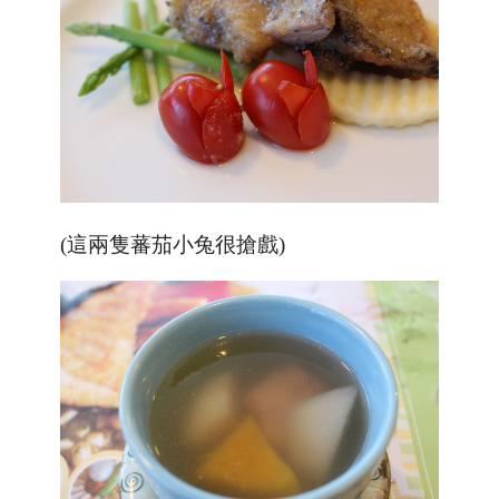
(這兩隻蕃茄小兔很搶戲)