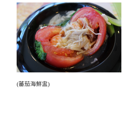
(蕃茄海鮮盅)