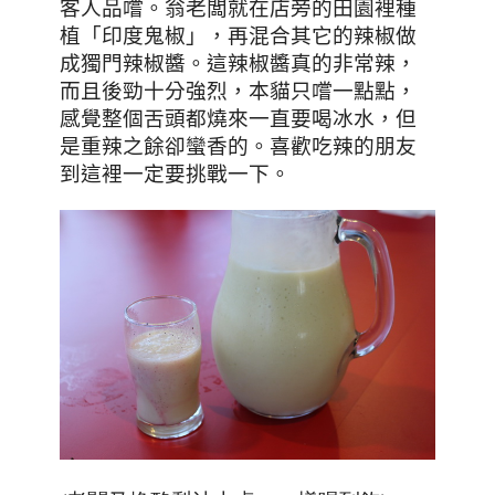
客人品嚐。翁老闆就在店旁的田園裡種
植「印度鬼椒」，再混合其它的辣椒做
成獨門辣椒醬。這辣椒醬真的非常辣，
而且後勁十分強烈，本貓只嚐一點點，
感覺整個舌頭都燒來一直要喝冰水，但
是重辣之餘卻蠻香的。喜歡吃辣的朋友
到這裡一定要挑戰一下。