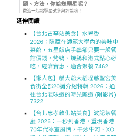
題、方法，你給幾顆星呢？
歡迎一起點擊星號參與評論唷！
延伸閱讀
【台北古亭站美食】水粵香
2026：隱藏在師範大學內的美味中
菜館，五星飯店手藝卻只要一般餐
館價錢，烤鴨、燒鵝和港式點心必
吃，經濟實惠、適合聚餐 7462
【懶人包】貓大爺大稻埕慈聖宮美
食街全部20攤介紹特輯 2026：通
往台北老味道的時光隧道 (附影片)
7322
【台北忠孝敦化站美食】波記茶餐
廳 2026：一秒到香港，重現香港
70年代冰室風情，干炒牛河、XO