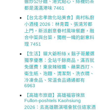
醬炒公仔麵、港式點心、絲襪奶茶
都是滿滿港味 7461
【台北忠孝敦化站美食】南村私廚
小酒棧 2026：林青霞、張清芳都
上門，新派創意眷村風味餐廳，融
合中菜與台菜，獨樹一幟的創意料
理 7451
【生活】貓大爺粉絲 x 鬍子哥嚴選
獨享優惠：全站千餘商品，滿百就
免運費！東泉辣椒醬、蘋果西打、
衛生紙、泡麵、清潔劑、洗衣精、
冷凍食品、常溫食品通通都有
6963
【高雄市旅遊】高雄福容徠旅
Fullon-poshtels Kaohsiung
2026：去高雄聽演唱會就住這家酒