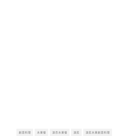
創意料理
水果餐
湶忞水果餐
湶民
湶民水果創意料理