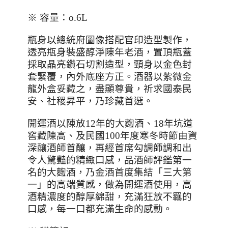
※ 容量：
o.6L
瓶身以總統府圖像搭配官印造型製作，
透亮瓶身裝盛醇淨陳年老酒，置頂瓶蓋
採取晶亮鑽石切割造型，頸身以金色封
套緊覆，內外底座方正。酒器以紫微金
龍外盒妥藏之，盡顯尊貴，祈求國泰民
安、社稷昇平，乃珍藏首選。
開運酒以陳放
12
年的大麴酒、
18
年坑道
窖藏陳高、及民國
100
年度寒冬時節由資
深釀酒師首釀，再經首席勾調師調和出
令人驚豔的精緻口感，品酒師評鑑第一
名的大麴酒，乃金酒首度集結「三大第
一」的高端質感，做為開運酒使用，高
酒精濃度的醇厚綿甜，充滿狂放不羈的
口感，每一口都充滿生命的感動。