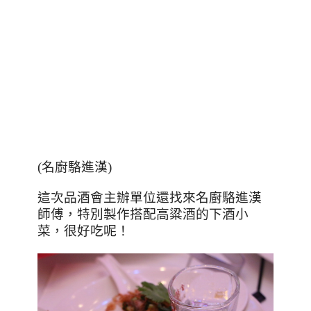
(名廚駱進漢)
這次品酒會主辦單位還找來名廚駱進漢
師傅，特別製作搭配高粱酒的下酒小
菜，很好吃呢！