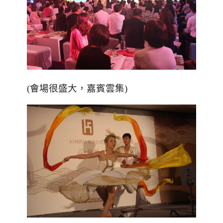
(會場很盛大，嘉賓雲集)