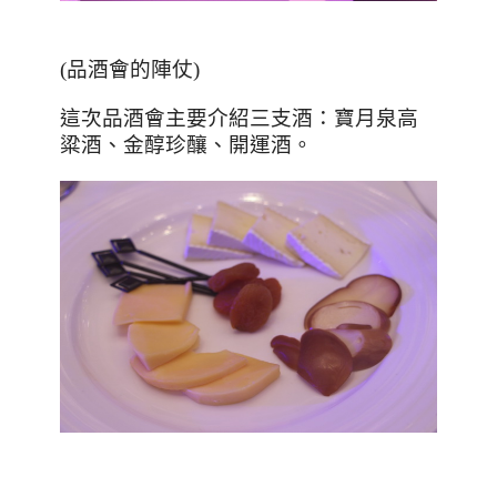
(品酒會的陣仗)
這次品酒會主要介紹三支酒：寶月泉高
粱酒、金醇珍釀、開運酒。