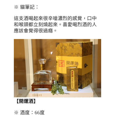
※ 貓筆記：
這支酒喝起來很辛嗆濃烈的感覺，口中
和喉頭都立刻燒起來。喜愛喝烈酒的人
應該會覺得很過癮。
【開運酒】
※ 酒度：
66
度