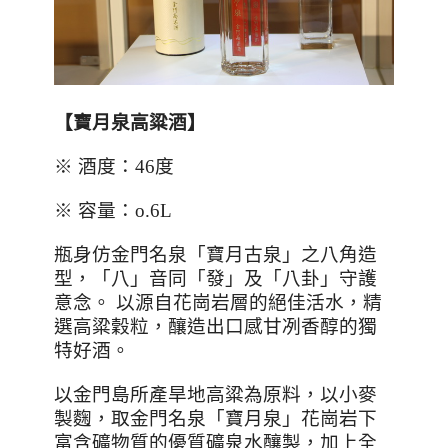
【寶月泉高粱酒】
※ 酒度：
46
度
※ 容量：
o.6L
瓶身仿金門名泉「寶月古泉」之八角造
型，「八」音同「發」及「八卦」守護
意念。 以源自花崗岩層的絕佳活水，精
選高粱穀粒，釀造出口感甘冽香醇的獨
特好酒。
以金門島所產旱地高粱為原料，以小麥
製麴，取金門名泉「寶月泉」花崗岩下
富含礦物質的優質礦泉水釀製，加上全