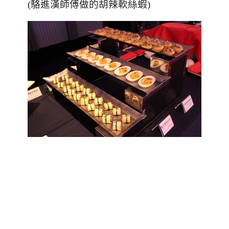
(
駱進漢師傅做的胡辣軟絲蝦
)