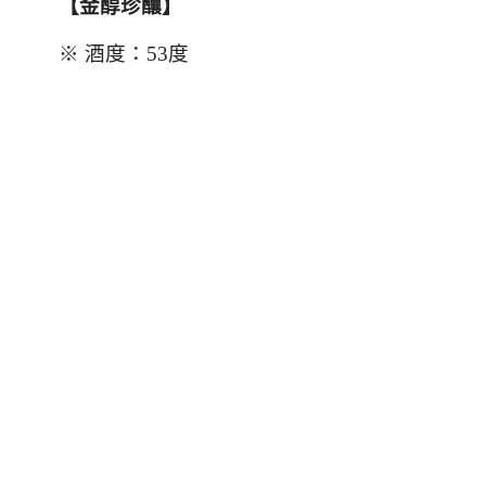
【金醇珍釀】
※ 酒度：
53
度