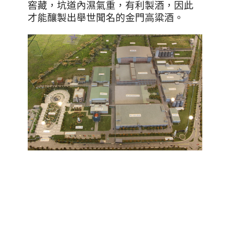
窖藏，坑道內濕氣重，有利製酒，因此
才能釀製出舉世聞名的金門高粱酒。