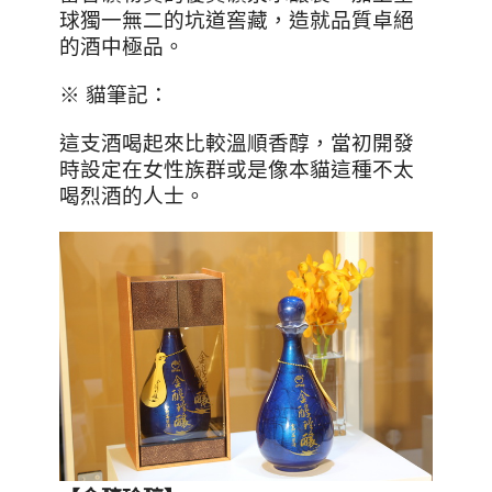
球獨一無二的坑道窖藏，造就品質卓絕
的酒中極品。
※ 貓筆記：
這支酒喝起來比較溫順香醇，當初開發
時設定在女性族群或是像本貓這種不太
喝烈酒的人士。