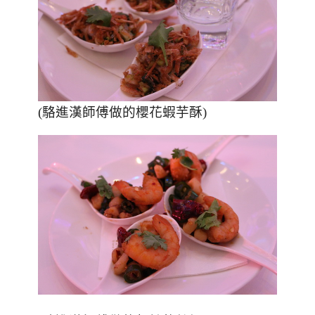
(
駱進漢師傅做的櫻花蝦芋酥
)