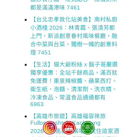
都是滿滿港味 7461
【台北忠孝敦化站美食】南村私廚
小酒棧 2026：林青霞、張清芳都
上門，新派創意眷村風味餐廳，融
合中菜與台菜，獨樹一幟的創意料
理 7451
【生活】貓大爺粉絲 x 鬍子哥嚴選
獨享優惠：全站千餘商品，滿百就
免運費！東泉辣椒醬、蘋果西打、
衛生紙、泡麵、清潔劑、洗衣精、
冷凍食品、常溫食品通通都有
6963
【高雄市旅遊】高雄福容徠旅
Fullon-poshtels Kaohsiung
2026：去高雄聽演唱會就住這家酒