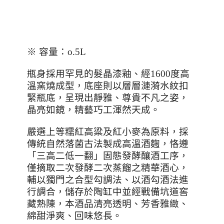
※ 容量：
o.5L
瓶身採用罕見的髮晶漆釉、經
1600
度高
溫窯燒成型，底座則以層層漣漪水紋扣
緊瓶底，呈現出靜雅、尊貴不凡之姿，
晶亮如鏡，精藝巧工渾然天成。
嚴選上等糯紅高粱及紅小麥為原料，採
傳統自然落菌古法製成高溫酒麴，恪遵
「三高二低一翻」固態發酵釀酒工序，
僅摘取二次發酵二次蒸餾之精華酒心，
輔以獨門之合型勾調法、以酒勾酒法進
行調合，儲存於陶缸中並經戰備坑道窖
藏熟陳，本酒品清亮透明、芳香雅緻、
綿甜淨爽、回味悠長。