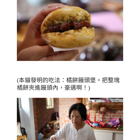
(本貓發明的吃法：橘餅饅頭堡。把整塊
橘餅夾進饅頭內，豪邁啊！)