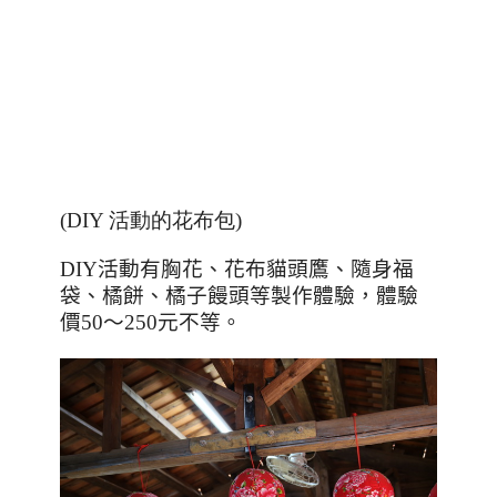
(DIY 活動的花布包)
DIY
活動有胸花、花布貓頭鷹、隨身福
袋、橘餅、橘子饅頭等製作體驗，體驗
價
50
～
250
元不等。