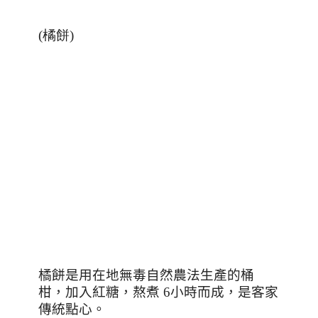
(橘餅)
橘餅是用在地無毒自然農法生產的桶
柑，加入紅糖，熬煮
6
小時而成，是客家
傳統點心。