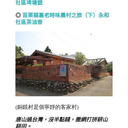
社區埤塘遊
◎
苗栗貓裏老時味農村之旅（下）永和
社區茶油香
(銅鏡村是個寧靜的客家村)
唐山過台灣
，沒半點錢，撒網打拼耕山
耕田。