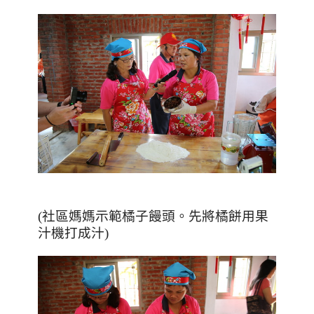
(社區媽媽示範橘子饅頭。先將橘餅用果
汁機打成汁)