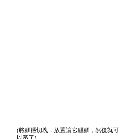
(將麵糰切塊，放置讓它醒麵，然後就可
以蒸了)