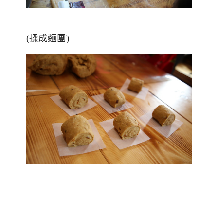
(揉成麵團)