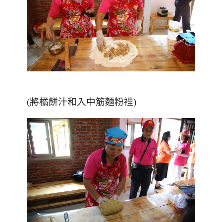
(將橘餅汁和入中筋麵粉裡)