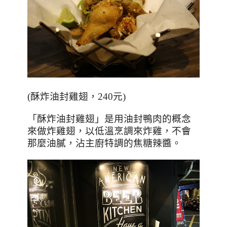
(
酥炸油封雞翅，
240
元
)
「酥炸油封雞翅」是用油封鴨肉的概念
來做炸雞翅，以低溫烹調來炸雞，不會
那麼油膩，沾主廚特調的焦糖辣醬。