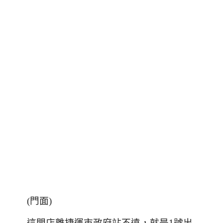
(門面)
這間店離捷運市政府站不遠，就是1號出