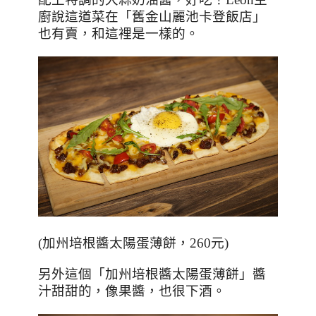
廚說這道菜在「舊金山麗池卡登飯店」
也有賣，和這裡是一樣的。
(
加州培根醬太陽蛋薄餅，
260
元
)
另外這個「加州培根醬太陽蛋薄餅」醬
汁甜甜的，像果醬，也很下酒。