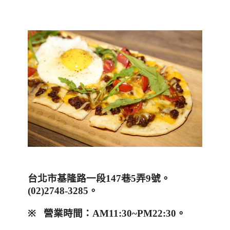
台北市基隆路一段
147
巷
5
弄
9
號。
(02)2748-3285
。
※
營業時間：AM11:30~
PM22:30
。