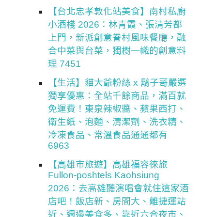
【台北忠孝敦化站美食】南村私廚
小酒棧 2026：林青霞、張清芳都
上門，新派創意眷村風味餐廳，融
合中菜與台菜，獨樹一幟的創意料
理 7451
【生活】貓大爺粉絲 x 鬍子哥嚴選
獨享優惠：全站千餘商品，滿百就
免運費！東泉辣椒醬、蘋果西打、
衛生紙、泡麵、清潔劑、洗衣精、
冷凍食品、常溫食品通通都有
6963
【高雄市旅遊】高雄福容徠旅
Fullon-poshtels Kaohsiung
2026：去高雄聽演唱會就住這家酒
店吧！飯店新、房間大、離捷運站
近、週邊美食多、靠近六合夜市、