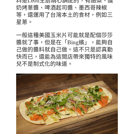
料是
Leon
主廚精心調配的，有酪梨、酸
奶烤蔥醬、啤酒起司醬、墨西哥辣椒
等，還運用了台灣本土的食材，例如三
星蔥。
一般這種美國玉米片可能就是配個莎莎
醬就了事，但是在「
Bing
繽」，能夠自
己做的醬料就自己做。這不只是認真勤
快而已，還能為這間店帶來獨特的風味
兒不是制式化的味道。