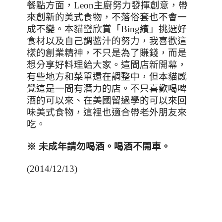
餐點方面，
Leon
主廚努力發揮創意，帶
來創新的美式食物，不落俗套也不會一
成不變。本貓蠻欣賞「
Bing
繽」挑選好
食材以及自己調醬汁的努力，我喜歡這
樣的創業精神，不只是為了賺錢，而是
想分享好料理給大家。這間店新開幕，
有些地方和菜單還在調整中，但本貓感
覺這是一間有潛力的店。不只喜歡喝啤
酒的可以來、在美國留過學的可以來回
味美式食物，這裡也適合帶老外朋友來
吃。
※
未
成年請勿喝酒。喝酒不開車。
(2014/12/13)