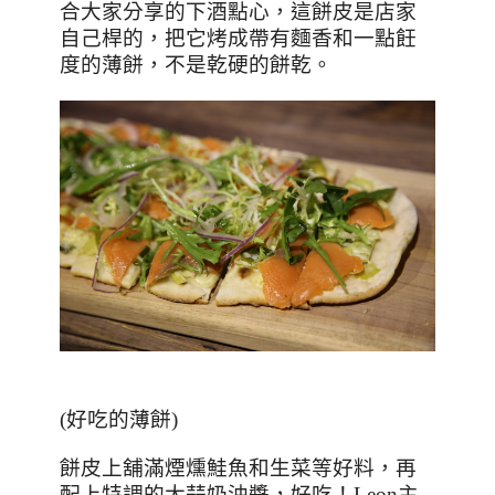
合大家分享的下酒點心，這餅皮是店家
自己桿的，把它烤成帶有麵香和一點飪
度的薄餅，不是乾硬的餅乾。
(好吃的薄餅)
餅皮上舖滿煙燻鮭魚和生菜等好料，再
配上特調的大蒜奶油醬，好吃！
Leon
主