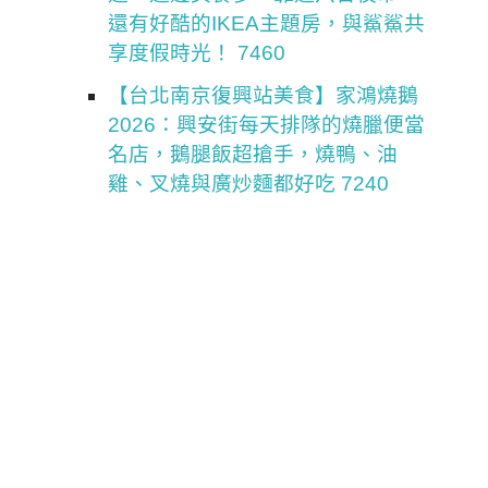
還有好酷的IKEA主題房，與鯊鯊共
享度假時光！ 7460
【台北南京復興站美食】家鴻燒鵝
2026：興安街每天排隊的燒臘便當
名店，鵝腿飯超搶手，燒鴨、油
雞、叉燒與廣炒麵都好吃 7240