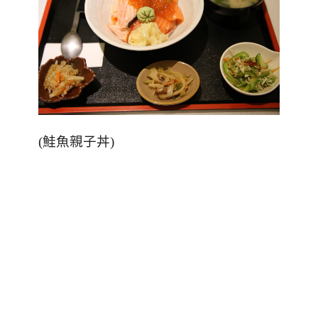
(
鮭魚親子丼
)