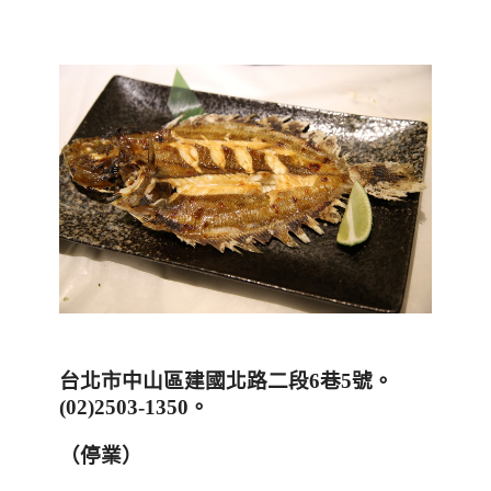
台北市中山區建國北路二段
6
巷
5
號
。
(
02)2503-1350
。
（停業）