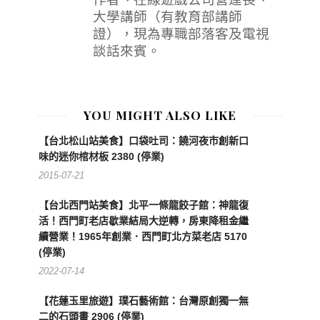
大學講師（有教育部講師
證），現為專職部落客及電視
談話來賓。
YOU MIGHT ALSO LIKE
【台北松山站美食】口袋吐司：饒河夜市創新口
味的迷你棺材板 2380 (停業)
2015-07-21
【台北西門站美食】北平一條龍餃子館：神龍復
活！西門町老店歇業結局大逆轉，房東降租金繼
續營業！1965年創業．西門町北方菜老店 5170
(停業)
2022-07-14
【花蓮玉里旅遊】璞石藝術館：台灣原創獨一無
二的石頭畫 2906 (停業)