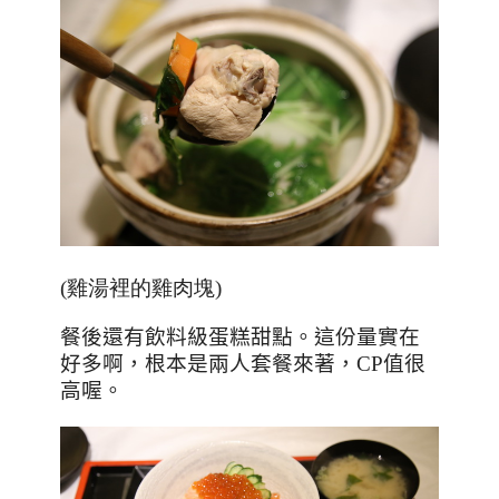
(雞湯裡的雞肉塊)
餐後還有飲料級蛋糕甜點。這份量實在
好多啊，根本是兩人套餐來著，
CP
值很
高喔。