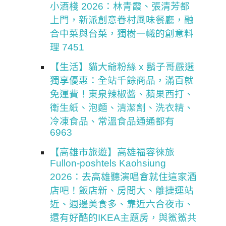
小酒棧 2026：林青霞、張清芳都
上門，新派創意眷村風味餐廳，融
合中菜與台菜，獨樹一幟的創意料
理 7451
【生活】貓大爺粉絲 x 鬍子哥嚴選
獨享優惠：全站千餘商品，滿百就
免運費！東泉辣椒醬、蘋果西打、
衛生紙、泡麵、清潔劑、洗衣精、
冷凍食品、常溫食品通通都有
6963
【高雄市旅遊】高雄福容徠旅
Fullon-poshtels Kaohsiung
2026：去高雄聽演唱會就住這家酒
店吧！飯店新、房間大、離捷運站
近、週邊美食多、靠近六合夜市、
還有好酷的IKEA主題房，與鯊鯊共