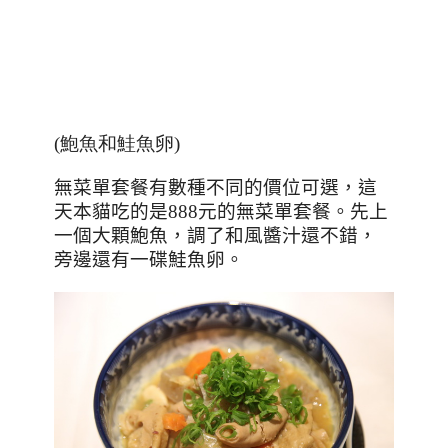
(鮑魚和鮭魚卵)
無菜單套餐有數種不同的價位可選，這
天本貓吃的是
888
元的無菜單套餐。先上
一個大顆鮑魚，調了和風醬汁還不錯，
旁邊還有一碟鮭魚卵。