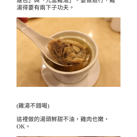
籠包」與「元盅雞湯」。要做這行，雞
湯得要有兩下子功夫。
(雞湯不錯喝)
這裡做的湯頭鮮甜不油，雞肉也嫩，
OK
。