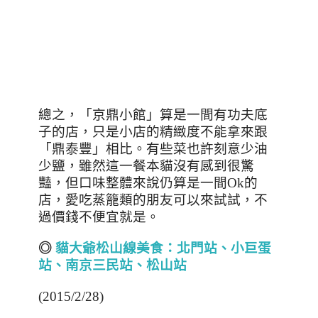
總之，「京鼎小館」算是一間有功夫底
子的店，只是小店的精緻度不能拿來跟
「鼎泰豐」相比。有些菜也許刻意少油
少鹽，雖然這一餐本貓沒有感到很驚
豔，但口味整體來說仍算是一間
Ok
的
店，愛吃蒸籠類的朋友可以來試試，不
過價錢不便宜就是。
◎
貓大爺松山線美食：北門站
、
小巨蛋
站、南京三民站、松山站
(2015/2/28)