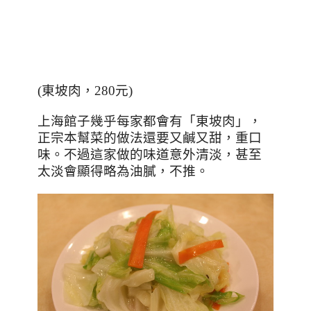
(
東坡肉，280元
)
上海館子幾乎每家都會有「東坡肉」，
正宗本幫菜的做法還要又鹹又甜，重口
味。不過這家做的味道意外清淡，甚至
太淡會顯得略為油膩，不推。