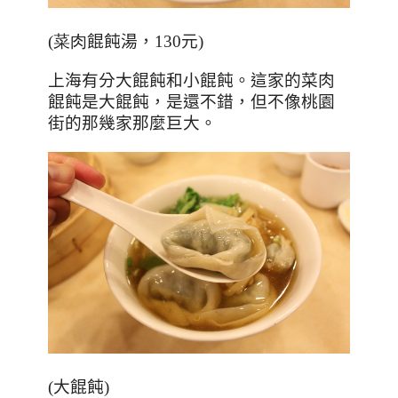
(菜肉
餛飩湯，130元
)
上海有分大餛飩和小餛飩。這家的菜肉
餛飩是大餛飩，是還不錯，但不像桃園
街的那幾家那麼巨大。
(大餛飩)