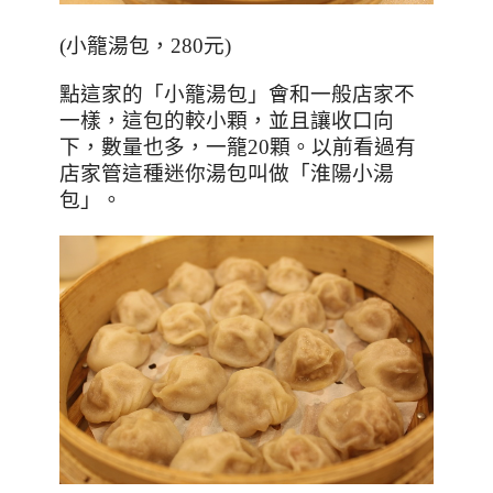
(
小籠湯包，280元
)
點這家的「小籠湯包」會和一般店家不
一樣，這包的較小顆，並且讓收口向
下，數量也多，一籠
20
顆。以前看過有
店家管這種迷你湯包叫做「淮陽小湯
包」。