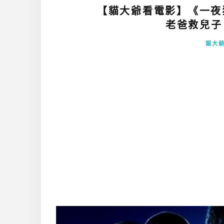
【貓大爺看電影】《一夜狂奔
老爸救兒子 (
貓大