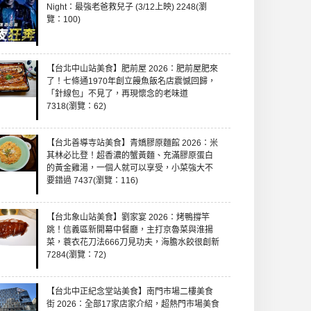
Night：最強老爸救兒子 (3/12上映) 2248(瀏
覽：100)
【台北中山站美食】肥前屋 2026：肥前屋肥來
了！七條通1970年創立饅魚飯名店震憾回歸，
「針線包」不見了，再現懷念的老味道
7318(瀏覽：62)
【台北善導寺站美食】青嬌膠原麵館 2026：米
其林必比登！超香濃的蟹黃麵、充滿膠原蛋白
的黃金雞湯，一個人就可以享受，小菜強大不
要錯過 7437(瀏覽：116)
【台北象山站美食】劉家宴 2026：烤鴨撐竿
跳！信義區新開幕中餐廳，主打京魯菜與淮揚
菜，蓑衣花刀法666刀見功夫，海膽水餃很創新
7284(瀏覽：72)
【台北中正紀念堂站美食】南門市場二樓美食
街 2026：全部17家店家介紹，超熱門市場美食