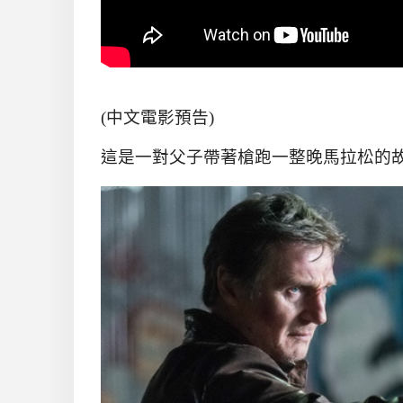
(
中文電影預告
)
這是一對父子帶著槍跑一整晚馬拉松的