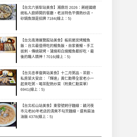
【台北六張犁站美食】湘鼎坊 2026：蔣經國總
統私人廚師開的餐廳，老派特色平價熱炒店，
砂鍋魚頭是招牌 7184(線上：5)
【台北南港展覽館站美食】板前屋炭烤鰻魚
飯：台北最值得吃的鰻魚飯，自家養鰻、手工
拔刺、傳統碳烤，蒲燒和白燒鰻魚都好吃，最
後的職人精神！7016(線上：5)
【台北忠孝復興站美食】十二月粥品、茶飲、
私房菜大安店：「輝達」黃仁勳帶全家老小一
起來吃粥、喝茶配熱炒菜（附黃仁勳菜單）
6941(線上：5)
【台北松山站美食】東發號蚵仔麵線：饒河夜
市元老80年老店的清爽不勾芡麵線，還有麻油
油飯 4378(線上：5)