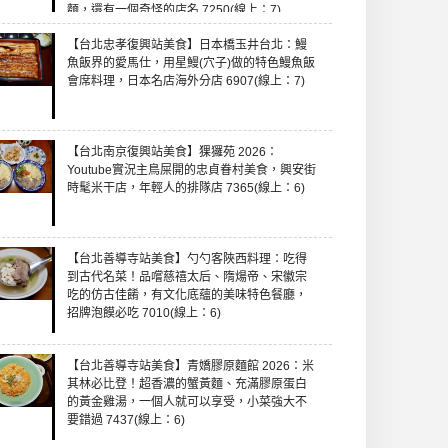
麵，還有一個奇怪的店名 7250(線上：7)
【台北忠孝復興站美食】日本橋玉井台北：鰻
魚飯界的愛馬仕，用星鰻(穴子)做的特色鰻魚飯
會席料理，日本名店海外分店 6907(線上：7)
【台北南京復興站美食】猓玀苑 2026：
Youtube實況主鳥屎開的忠貞眷村美食，興安街
時髦米干店，年輕人的排隊店 7365(線上：6)
【台北善導寺站美食】勺勺客陜西料理：吃得
到古代名菜！品嚐慈禧太后、隋煬帝、宋徽宗
吃的仿古佳餚，有文化底蘊的美味特色餐廳，
招牌泡饃必吃 7010(線上：6)
【台北善導寺站美食】青嬌膠原麵館 2026：米
其林必比登！超香濃的蟹黃麵、充滿膠原蛋白
的黃金雞湯，一個人就可以享受，小菜強大不
要錯過 7437(線上：6)