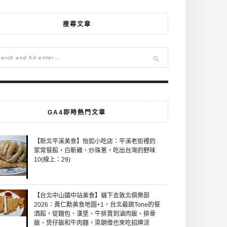
搜尋文章
GA4即時熱門文章
【新北平溪美食】怡如小吃店：平溪老街裡的
家常餐館，白斬雞、炒珠蔥，吃出台灣的野味
10(線上：29)
【台北中山國中站美食】貓下去敦北俱樂部
2026：黃仁勳美食地圖+1，台北最跳Tone的餐
酒館，從麵包、漢堡、牛排賣到滷肉飯、排骨
飯、煲仔飯和牛肉麵，梁朝偉也來吃招牌涼