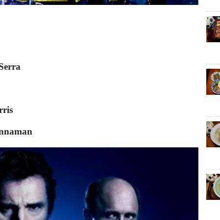
Serra
ris
innaman