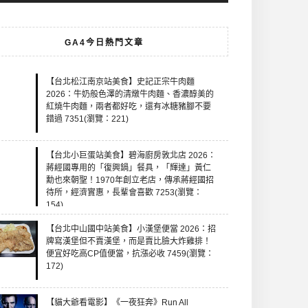
GA4今日熱門文章
【台北松江南京站美食】史記正宗牛肉麵
2026：牛奶般色澤的清燉牛肉麵、香濃醇美的
紅燒牛肉麵，兩者都好吃，還有冰糖豬腳不要
錯過 7351(瀏覽：221)
【台北小巨蛋站美食】碧海廚房敦北店 2026：
蔣經國專用的「復興鍋」餐具，「輝達」黃仁
勳也來朝聖！1970年創立老店，傳承蔣經國招
待所，經濟實惠，長輩會喜歡 7253(瀏覽：
154)
【台北中山國中站美食】小漢堡便當 2026：招
牌寫漢堡但不賣漢堡，而是賣比臉大炸雞排！
便宜好吃高CP值便當，抗漲必收 7459(瀏覽：
172)
【貓大爺看電影】《一夜狂奔》Run All