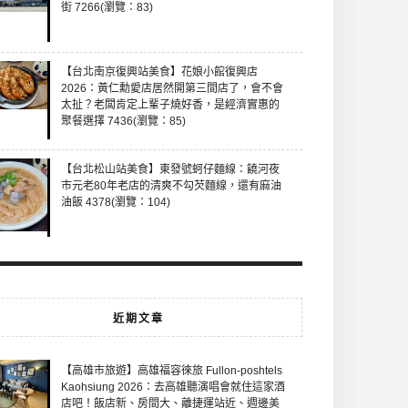
街 7266(瀏覽：83)
【台北南京復興站美食】花娘小館復興店
2026：黃仁勳愛店居然開第三間店了，會不會
太扯？老闆肯定上輩子燒好香，是經濟實惠的
聚餐選擇 7436(瀏覽：85)
【台北松山站美食】東發號蚵仔麵線：饒河夜
市元老80年老店的清爽不勾芡麵線，還有麻油
油飯 4378(瀏覽：104)
近期文章
【高雄市旅遊】高雄福容徠旅 Fullon-poshtels
Kaohsiung 2026：去高雄聽演唱會就住這家酒
店吧！飯店新、房間大、離捷運站近、週邊美