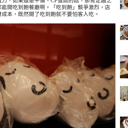
魔力，如果還是平價、
CP
值高的話，那肯定趨之
都能開吃到飽餐廳啊。「吃到飽」競爭激烈，店
材成本，既然開了吃到飽就不要怕客人吃。