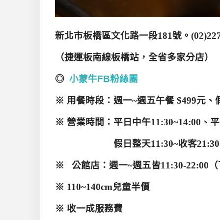
新北市板橋區文化路一段
181
號。
(02)22
（捷運板南線板橋站，全省多家分店）
◎
小蒙牛FB粉絲團
※
用餐時段：週一
~
週五午餐
$499
元、
※
營業時間：平日中午
11:30~14:00
、平
假日整天
11:30~
收客
21:30
※
公館店：週一
~
週五皆
11:30-22:00
（
※
110~140cm
兒童半價
※
收一成服務費