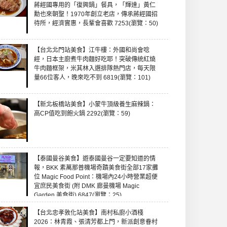
蔣經國專用的「復興鍋」餐具，「輝達」黃仁
勳也來朝聖！1970年創立老店，傳承蔣經國招
待所，經濟實惠，長輩會喜歡 7253(瀏覽：50)
【台北北門站美食】江牛樓：外國和尚會唸
經，日本主廚煮牛肉麵好吃耶！突破傳統紅燒
牛肉麵框架，米其林入選排隊熱門店，每天限
量66位客人，晚來吃不到 6819(瀏覽：101)
【新北板橋站美食】小蒙牛頂級養生麻辣鍋：
高CP值吃到飽火鍋 2292(瀏覽：59)
【泰國曼谷美食】遊泰國曼谷一定要知道的情
報，BKK 素萬那普機場奇蹟美食街全部17家攤
位 Magic Food Point：機場內24小時營業超便
宜庶民美食街 (附 DMK 廊曼機場 Magic
Garden 美食街) 6847(瀏覽：25)
【台北忠孝敦化站美食】南村私廚小酒棧
2026：林青霞、張清芳都上門，新派創意眷村