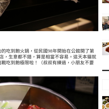
功的吃到飽火鍋，從民國
98
年開始在公館開了第
店，生意都不錯，算是相當不容易。這天本貓就
挑戰吃到飽極限啦！（叔叔有練過，小朋友不要