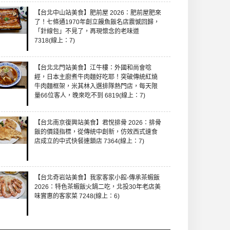
【台北中山站美食】肥前屋 2026：肥前屋肥來
了！七條通1970年創立饅魚飯名店震憾回歸，
「針線包」不見了，再現懷念的老味道
7318(線上：7)
【台北北門站美食】江牛樓：外國和尚會唸
經，日本主廚煮牛肉麵好吃耶！突破傳統紅燒
牛肉麵框架，米其林入選排隊熱門店，每天限
量66位客人，晚來吃不到 6819(線上：7)
【台北南京復興站美食】君悅排骨 2026：排骨
飯的價錢指標，從傳統中創新，仿效西式速食
店成立的中式快餐連鎖店 7364(線上：7)
【台北奇岩站美食】我家客家小館-傳承茶蝦飯
2026：特色茶蝦飯火鍋二吃，北投30年老店美
味實惠的客家菜 7248(線上：6)