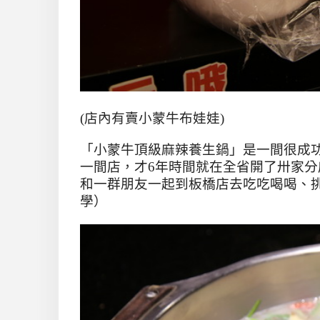
(店內有賣小蒙牛布娃娃)
「小蒙牛頂級麻辣養生鍋」是一間很成
一間店，才
6
年時間就在全省開了卅家分
和一群朋友一起到板橋店去吃吃喝喝、
學）