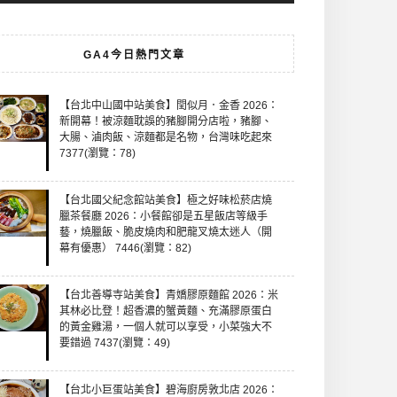
GA4今日熱門文章
【台北中山國中站美食】閏似月．金香 2026：
新開幕！被涼麵耽誤的豬腳開分店啦，豬腳、
大腸、滷肉飯、涼麵都是名物，台灣味吃起來
7377(瀏覽：78)
【台北國父紀念館站美食】極之好味松菸店燒
臘茶餐廳 2026：小餐館卻是五星飯店等級手
藝，燒臘飯、脆皮燒肉和肥龍叉燒太迷人（開
幕有優惠） 7446(瀏覽：82)
【台北善導寺站美食】青嬌膠原麵館 2026：米
其林必比登！超香濃的蟹黃麵、充滿膠原蛋白
的黃金雞湯，一個人就可以享受，小菜強大不
要錯過 7437(瀏覽：49)
【台北小巨蛋站美食】碧海廚房敦北店 2026：