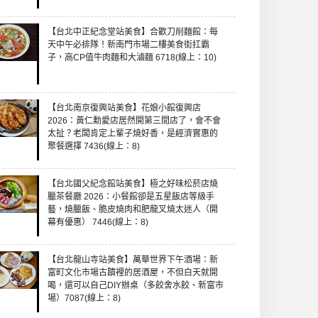
【台北中正紀念堂站美食】合歡刀削麵館：每
天中午必排隊！新南門市場二樓美食街扛霸
子，高CP值牛肉麵和大滷麵 6718(線上：10)
【台北南京復興站美食】花娘小館復興店
2026：黃仁勳愛店居然開第三間店了，會不會
太扯？老闆肯定上輩子燒好香，是經濟實惠的
聚餐選擇 7436(線上：8)
【台北國父紀念館站美食】極之好味松菸店燒
臘茶餐廳 2026：小餐館卻是五星飯店等級手
藝，燒臘飯、脆皮燒肉和肥龍叉燒太迷人（開
幕有優惠） 7446(線上：8)
【台北龍山寺站美食】萬華世界下午酒場：新
富町文化市場古蹟裡的居酒屋，不但白天就開
喝，還可以自己DIY辦桌（多餃舍水餃、新富市
場）7087(線上：8)