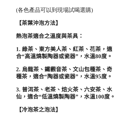
(各色產品可以到現場試喝選購)
【茶葉沖泡方法】
熱泡茶適合之溫度與茶具：
1. 綠茶、東方美人茶、紅茶、花茶，適
合
“
高溫燒製陶器或瓷器
”
，水溫
80
度。
2. 烏龍茶、鐵觀音茶、文山包種茶、奇
種茶，適合
“
陶器或瓷器
”
，水溫
95
度。
3. 普洱茶、老茶、焙火茶、六安茶、水
仙，適合
“
低溫燒製陶器
”
，水溫
100
度。
【冷泡茶之泡法】