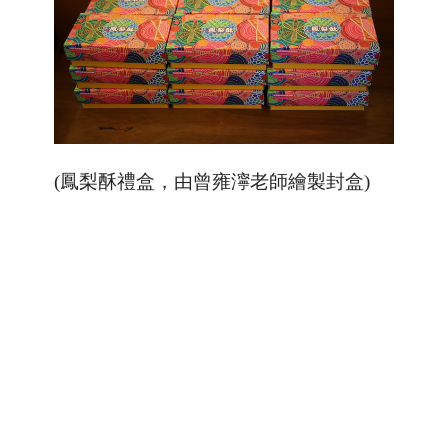
(鳳梨酥禮盒，由曾雍濘老師繪製封盒)