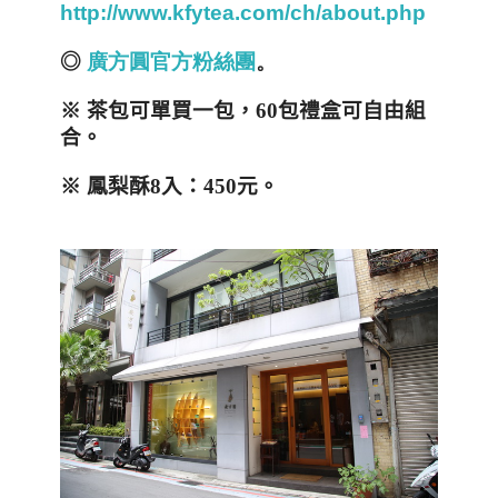
http://www.kfytea.com/ch/about.php
◎
廣方圓官方粉絲團
。
※
茶包可單買一包，
60
包禮盒可自由組
合。
※
鳳梨酥
8
入：
450
元。