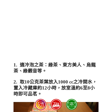
1.
適冷泡之茶：綠茶、東方美人、烏龍
茶、綠觀音等。
2.
取
10
公克茶葉放入
1000 cc
之冷開水，
置入冷藏庫約
12
小時，放室溫約
6
至
8
小
時即可品茗。