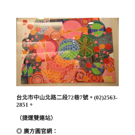
台北市中山北路二段
72
巷
7
號
。
(
02)2563-
2851
。
（捷運雙連站）
◎
廣方圓官網：