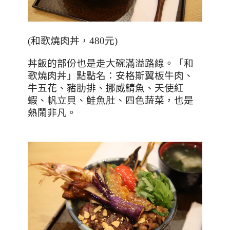
(
和歌燒肉丼，
480
元
)
丼飯的部份也是走大碗滿溢路線。「和
歌燒肉丼」點點名：安格斯翼板牛肉、
牛五花、豬肋排、挪威鯖魚、天使紅
蝦、帆立貝、鮭魚肚、四色蔬菜，也是
熱鬧非凡。