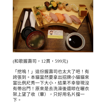
(
和歌握壽司，
12
貫，
599
元
)
「挖嗚！」這份握壽司也太大了吧！有
誇張到。本貓當然要拿出招牌小貓貓來
當比例尺秀一下大小，結果不幸發現沒
有帶出門！原來是去洗澡後還晾在曬衣
架上望了收（暈），只好用名片擋一
下。