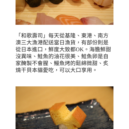
「和歌壽司」每天從基隆、東港、南方
澳三大漁港配送當日漁貨，有部份則是
從日本進口，鮮度大致都
OK
。海膽鮮甜
沒異味、鮭魚的油花很美、鮭魚卵是自
家醃製不會腥、鰻魚烤的鬆綿微甜、炙
燒干貝本貓愛吃，可以大口享用。