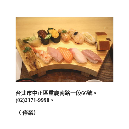
台北市中正區重慶南路一段
66
號。
(02)2371-9998
。
（
停業
）