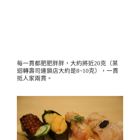
每一貫都肥肥胖胖，大約將近
20
克（某
迴轉壽司連鎖店大約是
8~10
克），一貫
抵人家兩貫。