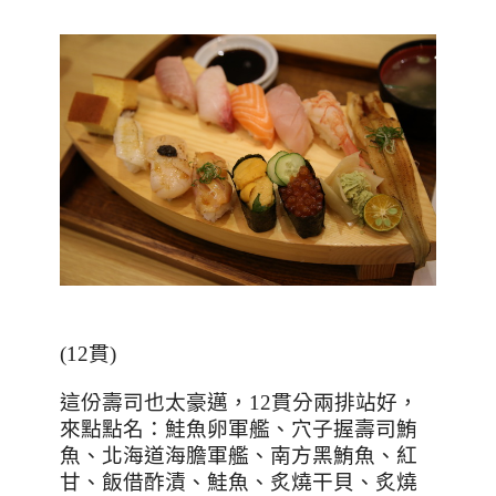
(12貫)
這份壽司也太豪邁，
12
貫分兩排站好，
來點點名：鮭魚卵軍艦、穴子握壽司鮪
魚、北海道海膽軍艦、南方黑鮪魚、紅
甘、飯借酢漬、鮭魚、炙燒干貝、炙燒