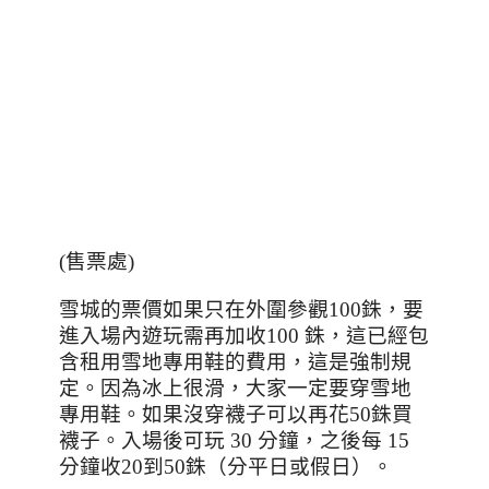
(
售票處
)
雪城的票價如果只在外圍參觀
100
銖，要
進入場內遊玩需再加收
100
銖，這已經包
含租用雪地專用鞋的費用，這是強制規
定。因為冰上很滑，大家一定要穿雪地
專用鞋。如果沒穿襪子可以再花
50
銖買
襪子。入場後可玩
30
分鐘，之後每
15
分鐘收
20
到
50
銖（分平日或假日）。