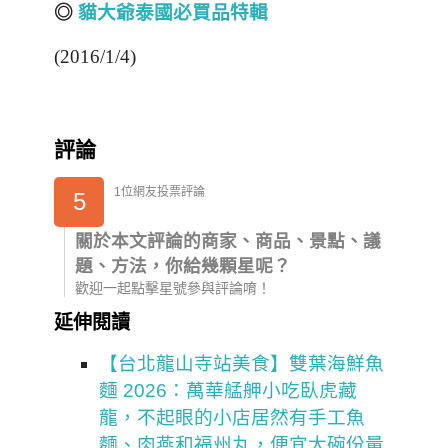
◎
貓大爺泰國必買品特輯
(2016/1/4)
評論
1位網友投票評論
5
關於本文評論的商家、商品、景點、議
題、方法，你給幾顆星呢？
歡迎一起點擊星號參與評論唷！
延伸閱讀
【台北龍山寺站美食】雙葉海鮮魚
麵 2026：萬華艋舺小吃臥虎藏
龍，不起眼的小店居然有手工魚
麵、肉燕和福州丸，便宜大碗份量