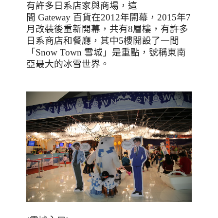
有許多日系店家與商場，這
間
Gateway
百貨在
2012
年開幕，
2015
年
7
月改裝後重新開幕，共有
8
層樓，有許多
日系商店和餐廳，其中
5
樓開設了一間
「
Snow Town
雪城」是重點，號稱東南
亞最大的冰雪世界。