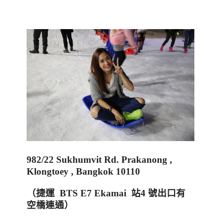
982/22 Sukhumvit Rd. Prakanong ,
Klongtoey , Bangkok 10110
（捷運
BTS E7 Ekamai
站
4
號出口有
空橋連通
）