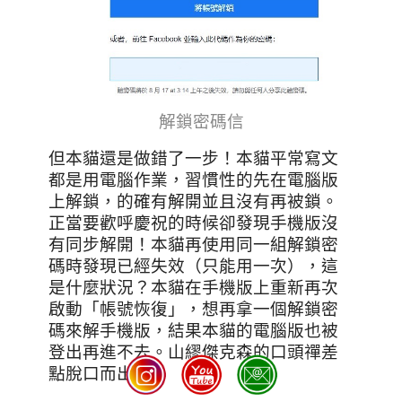
解鎖密碼信
但本貓還是做錯了一步！本貓平常寫文
都是用電腦作業，習慣性的先在電腦版
上解鎖，的確有解開並且沒有再被鎖。
正當要歡呼慶祝的時候卻發現手機版沒
有同步解開！本貓再使用同一組解鎖密
碼時發現已經失效（只能用一次），這
是什麼狀況？本貓在手機版上重新再次
啟動「帳號恢復」，想再拿一個解鎖密
碼來解手機版，結果本貓的電腦版也被
登出再進不去。山繆傑克森的口頭禪差
點脫口而出！